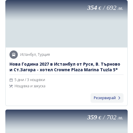
354
/
692
€
лв.
Истанбул, Турция
Нoва Година 2027 в Истанбул от Русе, В. Търново
и Ст.Загора - хотел Crowne Plaza Marina Tuzla 5*
5 дни / 3 нощувки
Нощувка и закуска
Резервирай
359
/
702
€
лв.