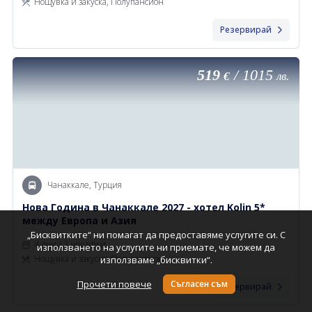
Нощувка и закуска, Полупансион
Резервирай
519
/
1015
€
лв.
Чанаккале, Турция
Новa Година в Чанаккале 2027 - хотел Kolin 5*
между Европа и Азия
„Бисквитките“ ни помагат да предоставяме услугите си. С
4 дни / 3 нощувки
използването на услугите ни приемате, че можем да
Нощувка и закуска, Полупансион
използваме „бисквитки“.
Прочети повече
Съгласен съм
Резервирай