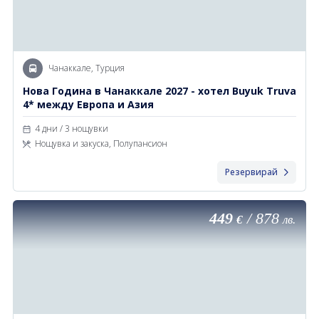
Чанаккале, Турция
Нова Година в Чанаккале 2027 - хотел Buyuk Truva
4* между Европа и Азия
4 дни / 3 нощувки
Нощувка и закуска, Полупансион
Резервирай
449
/
878
€
лв.