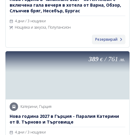
включена гала вечеря в хотела от Варна, Обзор,
Слънчев бряг, Несебър, Бургас
4 дни / 3 нощувки
Нощувка и закуска, Полупансион
Резервирай
389
/
761
€
лв.
Катерини, Гърция
Нова година 2027 в Гърция - Паралия Катерини
от В. Търново и Търговище
4 дни / 3 нощувки