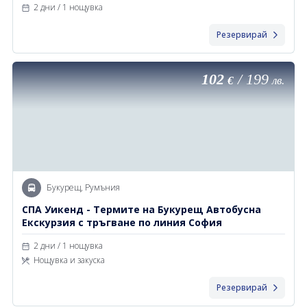
2 дни / 1 нощувка
Резервирай
102
/
199
€
лв.
Букурещ, Румъния
СПА Уикенд - Термите на Букурещ Автобусна
Екскурзия с тръгване по линия София
2 дни / 1 нощувка
Нощувка и закуска
Резервирай