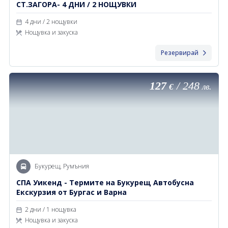
СТ.ЗАГОРА- 4 ДНИ / 2 НОЩУВКИ
4 дни / 2 нощувки
Нощувка и закуска
Резервирай
127
/
248
€
лв.
Букурещ, Румъния
СПА Уикенд - Термите на Букурещ Автобусна
Екскурзия от Бургас и Варна
2 дни / 1 нощувка
Нощувка и закуска