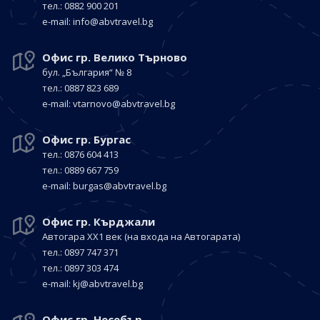
тел.: 0882 900 201
е-mail:
info@abvtravel.bg
Офис гр. Велико Търново
бул. „България“
№ 8
тел.: 0887 823 689
е-mail:
vtarnovo@abvtravel.bg
Офис гр. Бургас
тел.: 0876 604 413
тел.: 0889 667 759
е-mail:
burgas@abvtravel.bg
Офис гр. Кърджали
Автогара ХХ1 век
(на входа на Автогарата)
тел.: 0897 747 371
тел.: 0897 303 474
е-mail:
kj@abvtravel.bg
Офис гр. Несебър