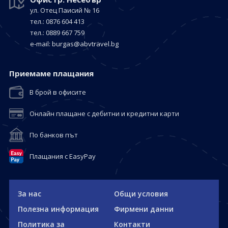
ул. Отец Паисий № 16
тел.: 0876 604 413
тел.: 0889 667 759
е-mail:
burgas@abvtravel.bg
Приемaме плащания
В брой в офисите
Онлайн плащане с дебитни и кредитни карти
По банков път
Плащания с EasyPay
За нас
Общи условия
Полезна информация
Фирмени данни
Политика за
Контакти