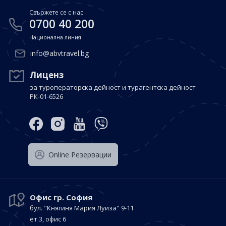
Свържете се с нас
0700 40 200
Национална линия
info@abvtravel.bg
Лиценз
за туроператорска дейност и турагентска дейност
РК-01-6526
Оnline Резервации
Офис гр. София
бул. "Княгиня Мария Луиза"
9-11
ет.3, офис 6