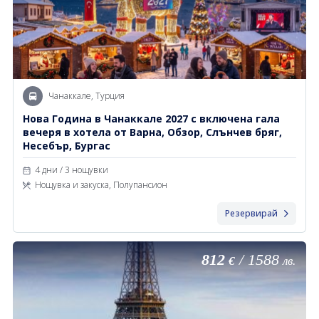
Чанаккале, Турция
Новa Година в Чанаккале 2027 с включена гала
вечеря в хотела от Варна, Обзор, Слънчев бряг,
Несебър, Бургас
4 дни / 3 нощувки
Нощувка и закуска, Полупансион
Резервирай
812
/
1588
€
лв.