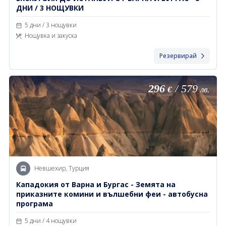
ДНИ / 3 НОЩУВКИ
5 дни / 3 нощувки
Нощувка и закуска
Резервирай
296
/
579
€
лв.
Невшехир, Турция
Кападокия от Варна и Бургас - Земята на
приказните комини и вълшебни феи - автобусна
програма
5 дни / 4 нощувки