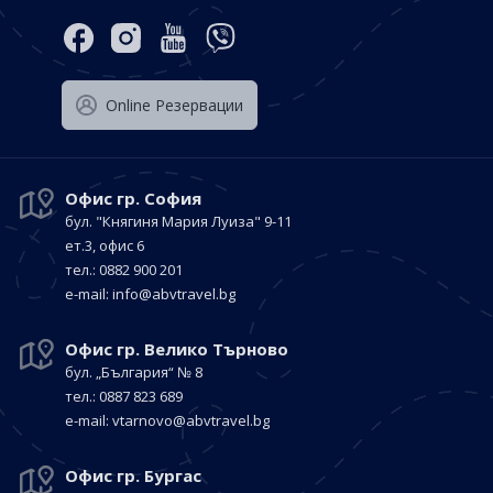
Оnline Резервации
Офис гр. София
бул. "Княгиня Мария Луиза"
9-11
ет.3, офис 6
тел.: 0882 900 201
е-mail:
info@abvtravel.bg
Офис гр. Велико Търново
бул. „България“
№ 8
тел.: 0887 823 689
е-mail:
vtarnovo@abvtravel.bg
Офис гр. Бургас