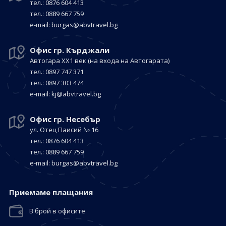
тел.: 0876 604 413
тел.: 0889 667 759
е-mail:
burgas@abvtravel.bg
Офис гр. Кърджали
Автогара ХХ1 век
(на входа на Автогарата)
тел.: 0897 747 371
тел.: 0897 303 474
е-mail:
kj@abvtravel.bg
Офис гр. Несебър
ул. Отец Паисий № 16
тел.: 0876 604 413
тел.: 0889 667 759
е-mail:
burgas@abvtravel.bg
Приемaме плащания
В брой в офисите