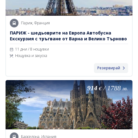
Париж, Франция
ПАРИЖ - шедьоврите на Европа Автобусна
Екскурзия с тръгване от Варна и Велико Търново
11 дни / 8 нощувки
Нощувка и закуска
Резервирай
914
/
1788
€
лв.
Барселона, Испания