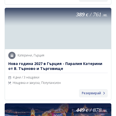
389
/
761
€
лв.
Катерини, Гърция
Нова година 2027 в Гърция - Паралия Катерини
от В. Търново и Търговище
4 дни / 3 нощувки
Нощувка и закуска, Полупансион
Резервирай
449
/
878
€
лв.