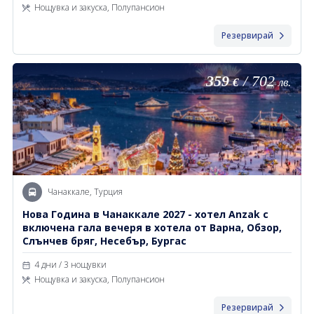
Нощувка и закуска, Полупансион
Резервирай
359
/
702
€
лв.
Чанаккале, Турция
Новa Година в Чанаккале 2027 - хотел Anzak с
включена гала вечеря в хотела от Варна, Обзор,
Слънчев бряг, Несебър, Бургас
4 дни / 3 нощувки
Нощувка и закуска, Полупансион
Резервирай