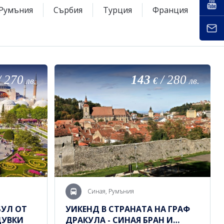
Румъния
Сърбия
Турция
Франция
/
270
143
/
280
лв.
€
лв.
Синая, Румъния
БУЛ ОТ
УИКЕНД В СТРАНАТА НА ГРАФ
ЩУВКИ
ДРАКУЛА - СИНАЯ БРАН И