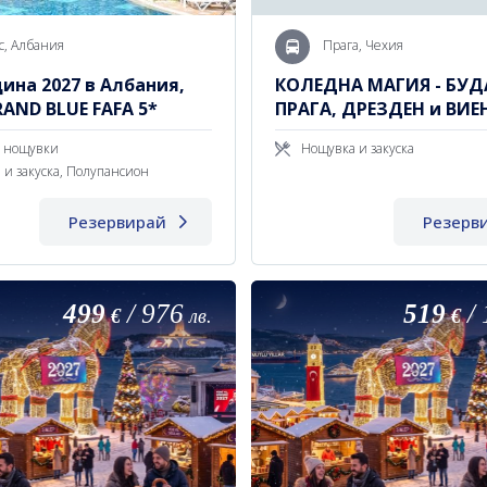
с, Албания
Прага, Чехия
ина 2027 в Албания,
КОЛЕДНА МАГИЯ - БУД
AND BLUE FAFA 5*
ПРАГА, ДРЕЗДЕН и ВИЕН
автобусна програма о
 дни / 3 нощувки
Нощувка и закуска
Пловдив и София
 и закуска, Полупансион
Резервирай
Резерв
499
/
976
519
/
€
лв.
€