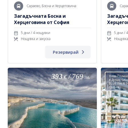
Сараево, Босна и Херцеговина
Сара
Загадъчната Босна и
Загадъч
Херцеговина от София
Херцего
5 дни / 4 нощувки
5
Нощувка и закуска
Нощувка
Резервирай
393
/
769
Нова Година
€
лв.
в Дурас GR
BLUE FAFA 5
София