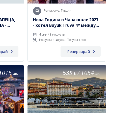
Чанаккале, Турция
АПЕЩА,
Нова Година в Чанаккале 2027
А -
- хотел Buyuk Truva 4* между
т
Европа и Азия
4 дни / 3 нощувки
Нощувка и закуска, Полупансион
ирай
Резервирай
1015
539
/
1054
лв.
€
лв.