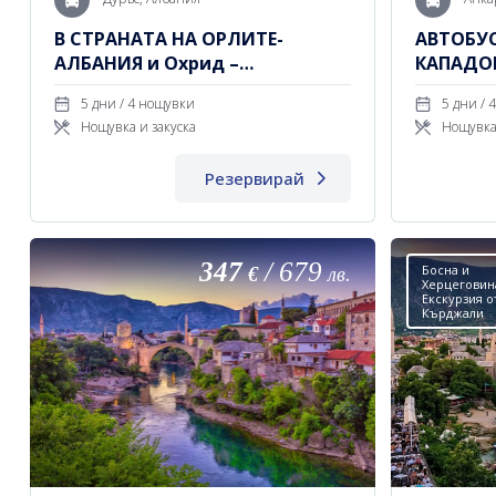
В СТРАНАТА НА ОРЛИТЕ-
АВТОБУС
АЛБАНИЯ и Охрид –
КАПАДОК
Македонска приказка
/ 4 НОЩ
5 дни / 4 нощувки
5
Нощувка и закуска
Нощувка
Резервирай
347
/
679
Босна и
€
лв.
Херцеговин
Екскурзия о
Кърджали