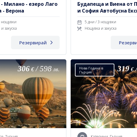
- Милано - езеро Лаго
Будапеща и Виена от 
 - Верона
и София Автобусна Ек
 дни / 3 нощувки
5 дни / 3 нощувки
 и закуска
Нощувка и закуска
Резервирай
Резерв
306
/
598
319
Нова Година в
€
лв.
€
Гърция
ра, Турция
Катерини, Гърция