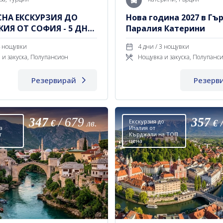
НА ЕКСКУРЗИЯ ДО
Нова година 2027 в Гър
ИЯ ОТ СОФИЯ - 5 ДНИ
Паралия Катерини
УВКИ
 дни / 4 нощувки
4 дни / 3 нощувки
 и закуска, Полупансион
Нощувка и закуска, Полупанс
Резервирай
Резерв
347
/
679
357
Екскурзия до
€
лв.
€
а
Италия от
т
Кърджали на ТОП
цена