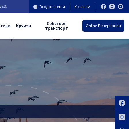
Вход за агенти
Контакти
Собствен
отика
Круизи
Оnline Резервации
транспорт