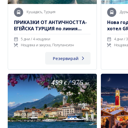
Кушадасъ, Турция
Дуръ
ПРИКАЗКИ ОТ АНТИЧНОСТТА-
Нова год
ЕГЕЙСКА ТУРЦИЯ по линия
хотел GR
София
5 дни / 4 нощувки
4
Нощувка и закуска, Полупансион
Нощувка
Резервирай
499
/
976
€
лв.