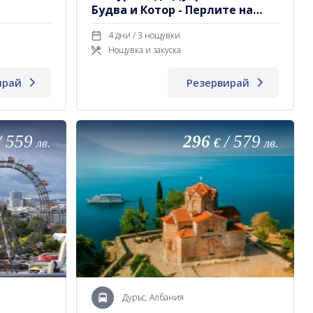
Будва и Котор - Перлите на
Адриатическо Крайбрежие
4 дни / 3 нощувки
Нощувка и закуска
ирай
Резервирай
/
559
296
/
579
лв.
€
лв.
Дуръс, Албания