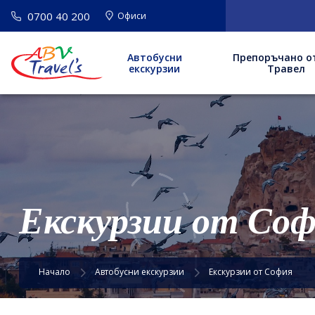
0700 40 200
ВАЖНО
: Нов адрес
Офиси
Автобусни
Препоръчано о
екскурзии
Травел
Екскурзии от Со
Начало
Автобусни екскурзии
Екскурзии от София