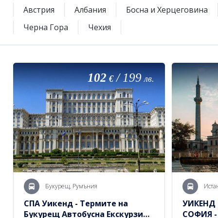
Австрия
Албания
Босна и Херцеговина
Черна Гора
Чехия
102
/
199
€
лв.
Букурещ, Румъния
Иста
СПА Уикенд - Термите на
УИКЕНД 
Букурещ Автобусна Екскурзия с
СОФИЯ -