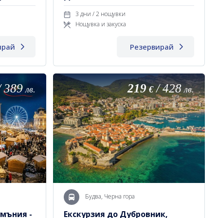
БРАШОВ
3 дни / 2 нощувки
Нощувка и закуска
ирай
Резервирай
/
389
219
/
428
лв.
€
лв.
Будва, Черна гора
умъния -
Екскурзия до Дубровник,