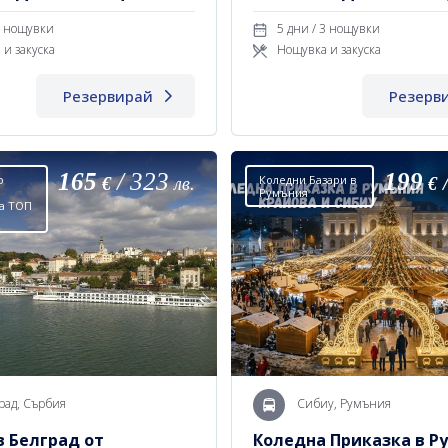
 дни / 2 нощувки
5 дни / 3 нощувки
 и закуска
Нощувка и закуска
Резервирай
Резерв
165
/
323
199
о
Коледни Базари в
€
лв.
€
Румъния
а ТОП
рад, Сърбия
Сибиу, Румъния
в Белград от
Коледна Приказка в Р