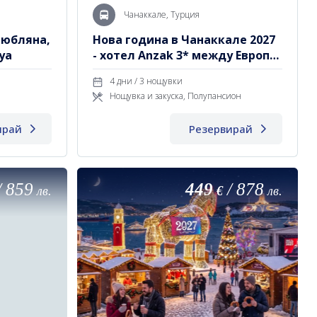
Чанаккале, Турция
Любляна,
Нова година в Чанаккале 2027
уа
- хотел Anzak 3* между Европа
и Азия
4 дни / 3 нощувки
Нощувка и закуска, Полупансион
ирай
Резервирай
/
859
449
/
878
лв.
€
лв.