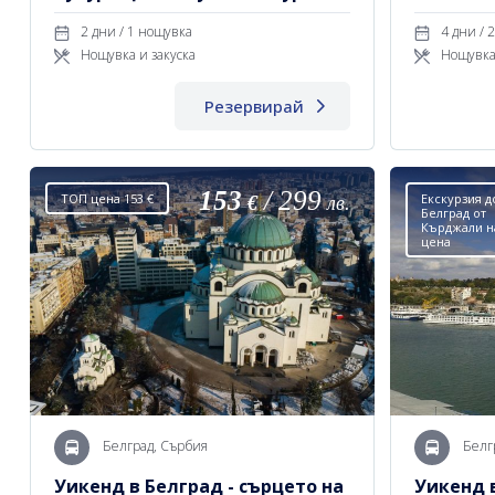
тръгване по линия София
2 дни / 1 нощувка
4
Нощувка и закуска
Нощувка
Резервирай
153
/
299
ТОП цена 153 €
Екскурзия д
€
лв.
Белград от
Кърджали н
цена
Белград, Сърбия
Белг
Уикенд в Белград - сърцето на
Уикенд 