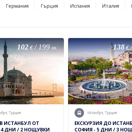
Германия
Гърция
Испания
Италия
102
/
199
138
€
лв.
€
нбул, Турция
Истанбул, Турция
В ИСТАНБУЛ ОТ
ЕКСКУРЗИЯ ДО ИСТАН
 4 ДНИ / 2 НОЩУВКИ
СОФИЯ - 5 ДНИ / 3 НО