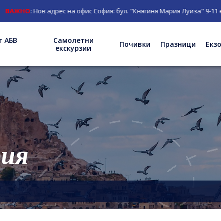
 на офис София: бул. "Княгиня Мария Луиза" 9-11 ет.3;
т АБВ
Самолетни
Почивки
Празници
Екз
екскурзии
фия