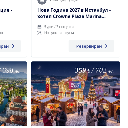
ция -
Нова Година 2027 в Истанбул -
хотел Crowne Plaza Marina
Tuzla 5*
5 дни / 3 нощувки
ион
Нощувка и закуска
ирай
Резервирай
/
698
359
/
702
лв.
€
лв.