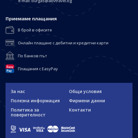
е-mail:
burgas@abvtravel.bg
Приемaме плащания
В брой в офисите
Онлайн плащане с дебитни и кредитни карти
По банков път
Плащания с EasyPay
За нас
Общи условия
Полезна информация
Фирмени данни
Политика за
Контакти
поверителност