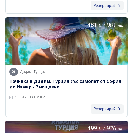
Резервирай
461
/
901
€
лв.
Дидим, Турция
Почивка в Дидим, Турция със самолет от София
до Измир - 7 нощувки
8 дни / 7 нощувки
Резервирай
499
/
976
€
лв.