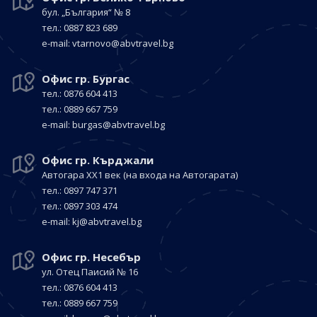
бул. „България“
№ 8
тел.: 0887 823 689
е-mail:
vtarnovo@abvtravel.bg
Офис гр. Бургас
тел.: 0876 604 413
тел.: 0889 667 759
е-mail:
burgas@abvtravel.bg
Офис гр. Кърджали
Автогара ХХ1 век
(на входа на Автогарата)
тел.: 0897 747 371
тел.: 0897 303 474
е-mail:
kj@abvtravel.bg
Офис гр. Несебър
ул. Отец Паисий № 16
тел.: 0876 604 413
тел.: 0889 667 759