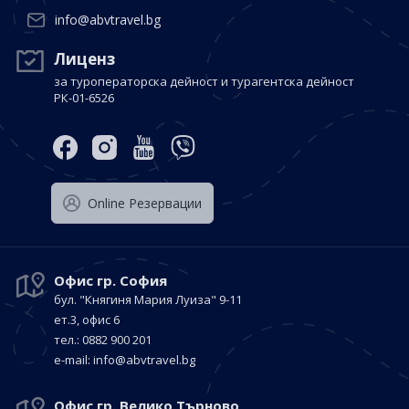
info@abvtravel.bg
Лиценз
за туроператорска дейност и турагентска дейност
РК-01-6526
Оnline Резервации
Офис гр. София
бул. "Княгиня Мария Луиза"
9-11
ет.3, офис 6
тел.: 0882 900 201
е-mail:
info@abvtravel.bg
Офис гр. Велико Търново