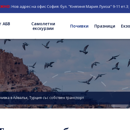
дрес на офис София: бул. "Княгиня Мария Луиза" 9-11 ет.3;
т АБВ
Самолетни
Почивки
Празници
Екз
екскурзии
чивка в Айвалък, Турция със собствен транспорт