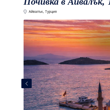
Почивка в Айвалък,
Айвалък, Турция