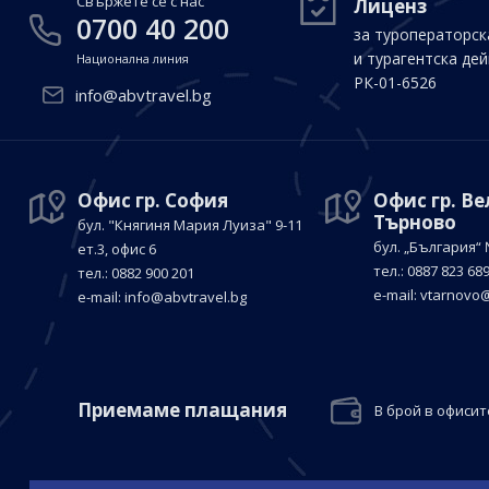
Свържете се с нас
Лиценз
0700 40 200
за туроператорск
и турагентска де
Национална линия
РК-01-6526
info@abvtravel.bg
Офис гр. София
Офис гр. В
Търново
бул. "Княгиня Мария Луиза"
9-11
бул. „България“
ет.3, офис 6
тел.: 0887 823 68
тел.: 0882 900 201
е-mail:
vtarnovo@
е-mail:
info@abvtravel.bg
Приемaме плащания
В брой в офисит