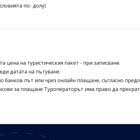
словията по- долу)
а цена на туристическия пакет - при записване.
еди датата на пътуване.
по банков път или чрез онлайн плащане, съгласно пред
окове за плащане Туроператорът има право да прекрати