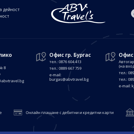
а дейност
йност
елико
Офис гр. Бургас
Офис
тел.: 0876 604 413
Автогар
(на вхо
№ 8
тел.: 0889 667 759
тел.: 08
9
е-mail:
burgas@abvtravel.bg
тел.: 08
abvtravel.bg
е-mail:
k
е
Онлайн плащане с дебитни и кредитни карти