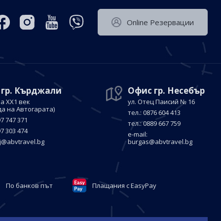
Оnline Резервации
 гр. Кърджали
Офис гр. Несебър
а ХХ1 век
ул. Отец Паисий № 16
да на Автогарата)
тел.: 0876 604 413
97 747 371
тел.: 0889 667 759
97 303 474
е-mail:
j@abvtravel.bg
burgas@abvtravel.bg
По банков път
Плащания с EasyPay