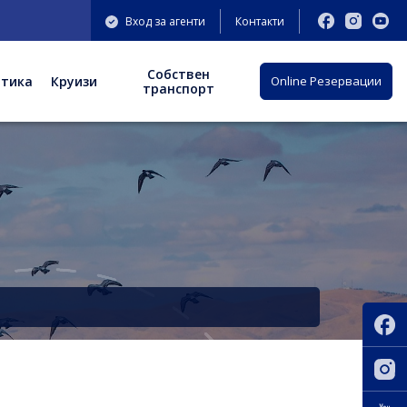
Вход за агенти
Контакти
Собствен
отика
Круизи
Оnline Резервации
транспорт