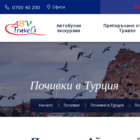
0700 40 200
ВАЖНО
: Нов а
Офиси
Автобусни
Препоръчано о
екскурзии
Травел
Почивки в Турция
Начало
Почивки
Почивки в Турция
По