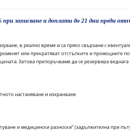
и записване и доплати до 21 дни преди отпът
уване, в реално време и са пряко свързани с евентуал
 променят или прекратяват отстъпките и промоциите по
цената. Затова препоръчваме да се резервира веднага с
тното настаняване и изхранване
уване и медицински разноски“ (задължителна при път