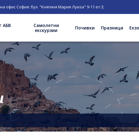
 бул. "Княгиня Мария Луиза" 9-11 ет.3;
т АБВ
Самолетни
Почивки
Празници
Екз
екскурзии
и