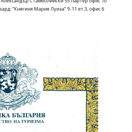
: Александър Стамболийски 55 партер офис 10
ард: "Княгиня Мария Луиза" 9-11 ет.3, офис 6