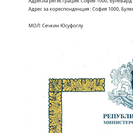
Адресна регистрация: София 1000, Булевард
Адрес за кореспонденция : София 1000, Булев
МОЛ: Сечкин Юсуфоглу