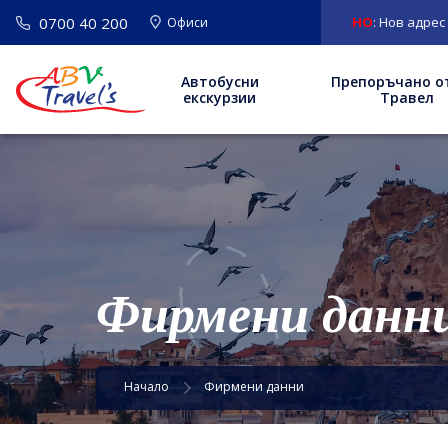
0700 40 200
ВАЖНО
: Нов адрес на офис София:
Офиси
Автобусни
Препоръчано о
екскурзии
Травел
Фирмени данн
Начало
Фирмени данни