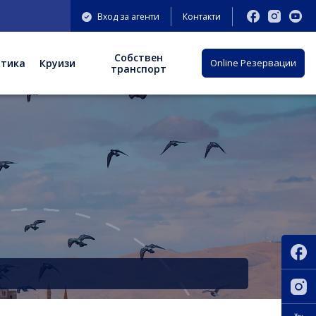
Вход за агенти
Контакти
Собствен
отика
Круизи
Оnline Резервации
транспорт