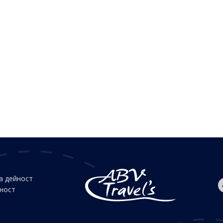
а дейност
йност