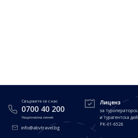
Свържете се с нас
Лиценз
0700 40 200
за туроператорск
и турагентска де
Национална линия
РК-01-6526
info@abvtravel.bg