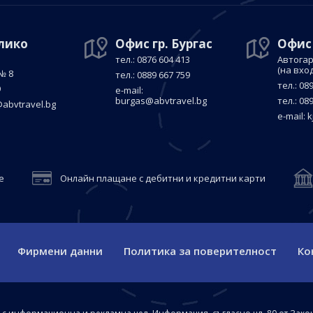
елико
Офис гр. Бургас
Офис
тел.: 0876 604 413
Автогар
(на вхо
№ 8
тел.: 0889 667 759
тел.: 08
9
е-mail:
burgas@abvtravel.bg
тел.: 08
abvtravel.bg
е-mail:
k
е
Онлайн плащане с дебитни и кредитни карти
Фирмени данни
Политика за поверителност
Ко