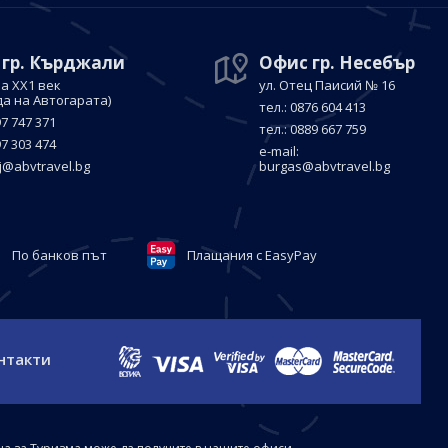
 гр. Кърджали
Офис гр. Несебър
а ХХ1 век
ул. Отец Паисий № 16
да на Автогарата)
тел.: 0876 604 413
97 747 371
тел.: 0889 667 759
97 303 474
е-mail:
j@abvtravel.bg
burgas@abvtravel.bg
По банков път
Плащания с EasyPay
нтакти