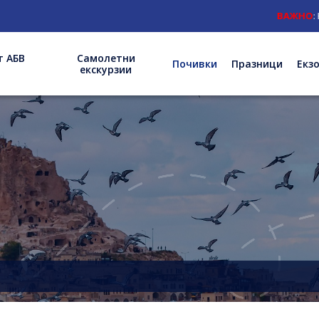
ВАЖНО
: Нов 
т АБВ
Самолетни
Почивки
Празници
Екз
екскурзии
т