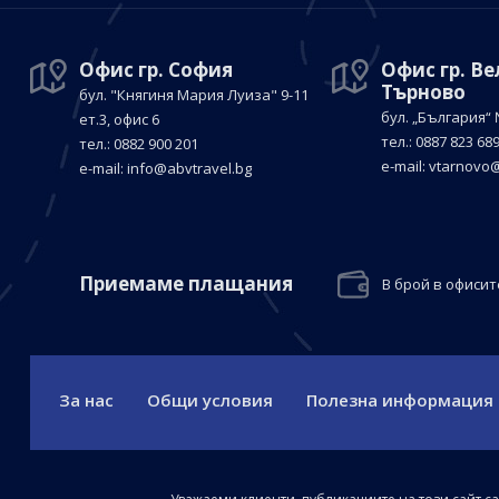
Офис гр. София
Офис гр. В
Търново
бул. "Княгиня Мария Луиза"
9-11
бул. „България“
ет.3, офис 6
тел.: 0887 823 68
тел.: 0882 900 201
е-mail:
vtarnovo@
е-mail:
info@abvtravel.bg
Приемaме плащания
В брой в офисит
За нас
Общи условия
Полезна информация