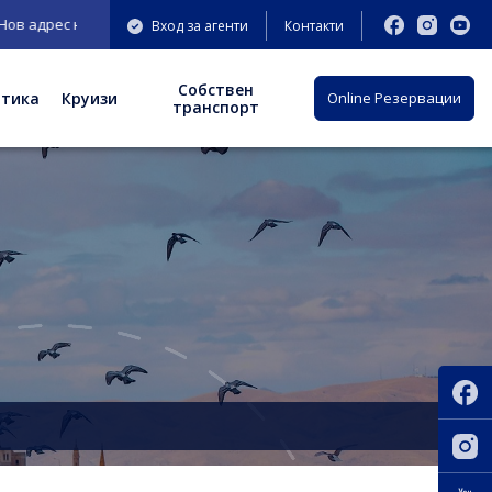
адрес на офис София: бул. "Княгиня Мария Луиза" 9-11 ет.3;
Вход за агенти
Контакти
Собствен
отика
Круизи
Оnline Резервации
транспорт