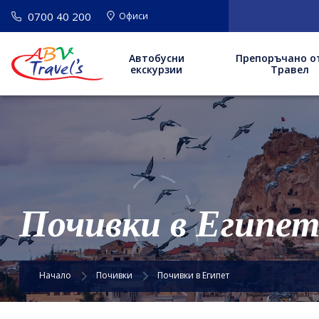
0700 40 200
Офиси
Автобусни
Препоръчано о
екскурзии
Травел
Почивки в Египе
Начало
Почивки
Почивки в Египет