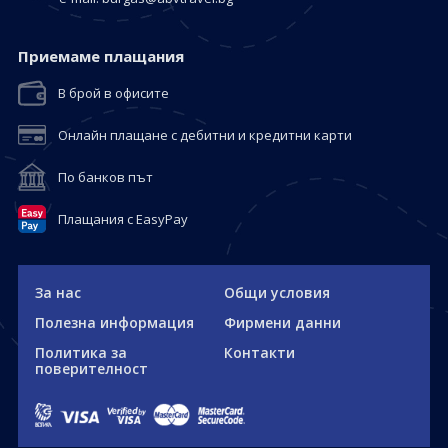
Приемaме плащания
В брой в офисите
Онлайн плащане с дебитни и кредитни карти
По банков път
Плащания с EasyPay
За нас
Общи условия
Полезна информация
Фирмени данни
Политика за
Контакти
поверителност