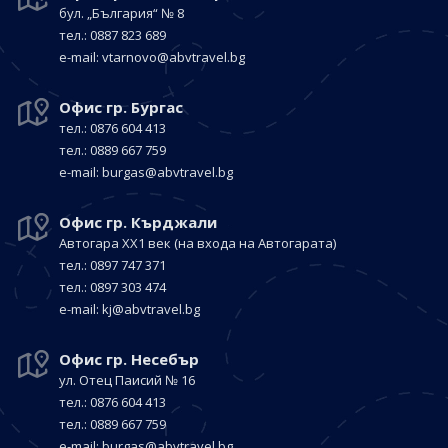
бул. „България“
№ 8
тел.: 0887 823 689
е-mail:
vtarnovo@abvtravel.bg
Офис гр. Бургас
тел.: 0876 604 413
тел.: 0889 667 759
е-mail:
burgas@abvtravel.bg
Офис гр. Кърджали
Автогара ХХ1 век
(на входа на Автогарата)
тел.: 0897 747 371
тел.: 0897 303 474
е-mail:
kj@abvtravel.bg
Офис гр. Несебър
ул. Отец Паисий № 16
тел.: 0876 604 413
тел.: 0889 667 759
е-mail:
burgas@abvtravel.bg