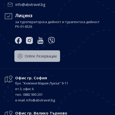
info@abvtravel.bg
Лиценз
за туроператорска дейност и турагентска дейност
РК-01-6526
Оnline Резервации
Офис гр. София
бул. "Княгиня Мария Луиза"
9-11
ет.3, офис 6
тел.: 0882 900 201
е-mail:
info@abvtravel.bg
Офис гр. Велико Търново