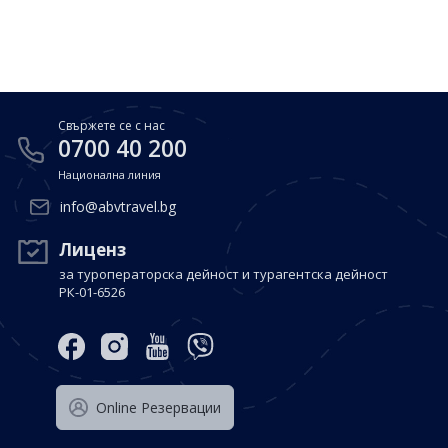
Почивки в Малдиви
Общи условия
Полезна информация
Почивки в Испания
Фирмени данни
Почивки в Италия
Политика за поверителност
Свържете се с нас
Контакти
Почивки в Доминиканска република
0700 40 200
Национална линия
Почивки в Дубай
Вход за агенти
info@abvtravel.bg
Почивка в Мексико
Оnline Резервации
Лиценз
за туроператорска дейност и турагентска дейност
Свържете се с нас
РК-01-6526
0700 40 200
Оnline Резервации