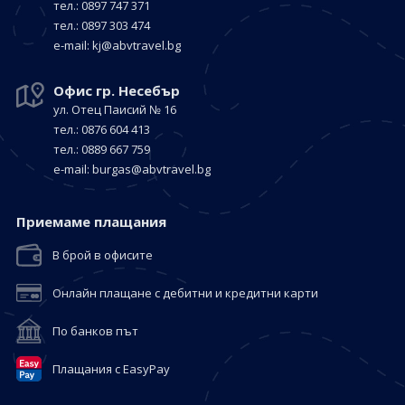
тел.: 0897 747 371
тел.: 0897 303 474
е-mail:
kj@abvtravel.bg
Офис гр. Несебър
ул. Отец Паисий № 16
тел.: 0876 604 413
тел.: 0889 667 759
е-mail:
burgas@abvtravel.bg
Приемaме плащания
В брой в офисите
Онлайн плащане с дебитни и кредитни карти
По банков път
Плащания с EasyPay