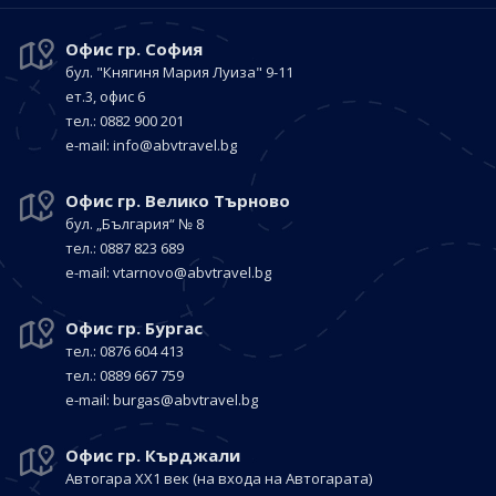
Офис гр. София
бул. "Княгиня Мария Луиза"
9-11
ет.3, офис 6
тел.: 0882 900 201
е-mail:
info@abvtravel.bg
Офис гр. Велико Търново
бул. „България“
№ 8
тел.: 0887 823 689
е-mail:
vtarnovo@abvtravel.bg
Офис гр. Бургас
тел.: 0876 604 413
тел.: 0889 667 759
е-mail:
burgas@abvtravel.bg
Офис гр. Кърджали
Автогара ХХ1 век
(на входа на Автогарата)