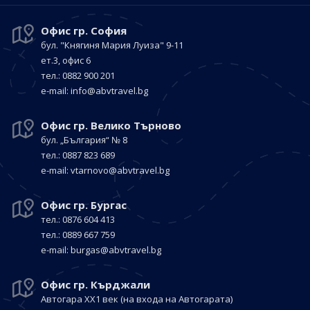
Офис гр. София
бул. "Княгиня Мария Луиза"
9-11
ет.3, офис 6
тел.: 0882 900 201
е-mail:
info@abvtravel.bg
Офис гр. Велико Търново
бул. „България“
№ 8
тел.: 0887 823 689
е-mail:
vtarnovo@abvtravel.bg
Офис гр. Бургас
тел.: 0876 604 413
тел.: 0889 667 759
е-mail:
burgas@abvtravel.bg
Офис гр. Кърджали
Автогара ХХ1 век
(на входа на Автогарата)