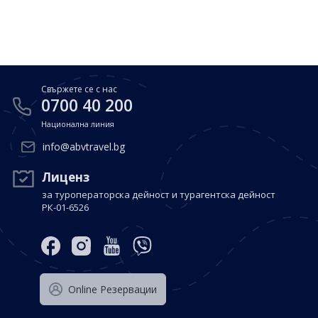
Почивки в Малдиви
Общи условия
Полезна информация
Почивки в Испания
Фирмени данни
Почивки в Италия
Политика за поверителност
Свържете се с нас
Контакти
Почивки в Доминиканска република
0700 40 200
Национална линия
Почивки в Дубай
Вход за агенти
info@abvtravel.bg
Почивка в Мексико
Оnline Резервации
Лиценз
за туроператорска дейност и турагентска дейност
Свържете се с нас
РК-01-6526
0700 40 200
Оnline Резервации