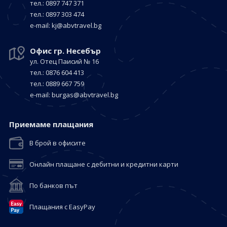
тел.: 0897 747 371
тел.: 0897 303 474
е-mail:
kj@abvtravel.bg
Офис гр. Несебър
ул. Отец Паисий № 16
тел.: 0876 604 413
тел.: 0889 667 759
е-mail:
burgas@abvtravel.bg
Приемaме плащания
В брой в офисите
Онлайн плащане с дебитни и кредитни карти
По банков път
Плащания с EasyPay