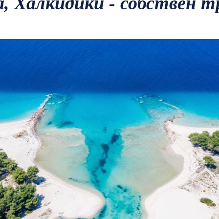
а, Халкидики - собствен 