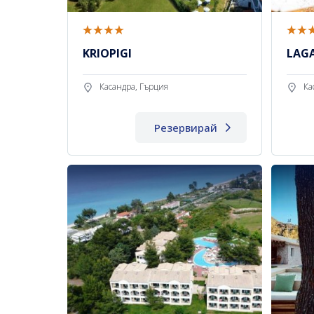
KRIOPIGI
LAG
Касандра, Гърция
Ка
Резервирай