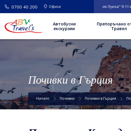
0700 40 200
Офиси
Автобусни
Препоръчано о
екскурзии
Травел
Почивки в Гърция
Начало
Почивки
Почивки в Гърция
По