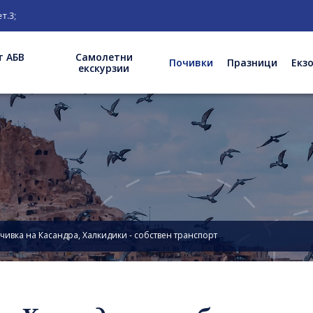
т АБВ
Самолетни
Почивки
Празници
Екз
екскурзии
чивка на Касандра, Халкидики - собствен транспорт