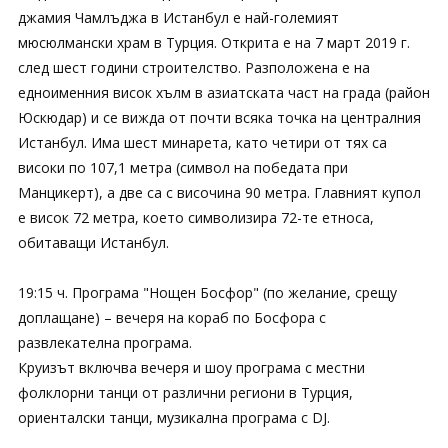
джамия Чамлъджа в Истанбул е най-големият
мюсюлмански храм в Турция. Открита е на 7 март 2019 г.
след шест години строителство. Разположена е на
едноименния висок хълм в азиатската част на града (район
Юскюдар) и се вижда от почти всяка точка на централния
Истанбул. Има шест минарета, като четири от тях са
високи по 107,1 метра (символ на победата при
Манцикерт), а две са с височина 90 метра. Главният купол
е висок 72 метра, което символизира 72-те етноса,
обитаващи Истанбул.
19:15 ч. Програма "Нощен Босфор" (по желание, срещу
доплащане) – вечеря на кораб по Босфора с
развлекателна програма.
Круизът включва вечеря и шоу програма с местни
фолклорни танци от различни региони в Турция,
ориенталски танци, музикална програма с DJ.