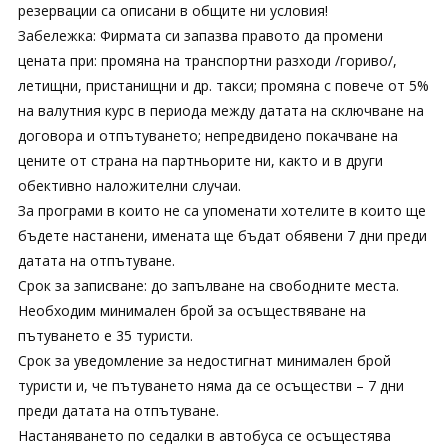
резервации са описани в общите ни условия!
Забележка: Фирмата си запазва правото да промени
цената при: промяна на транспортни разходи /гориво/,
летищни, пристанищни и др. такси; промяна с повече от 5%
на валутния курс в периода между датата на сключване на
договора и отпътуването; непредвидено покачване на
цените от страна на партньорите ни, както и в други
обективно наложителни случаи.
За програми в които не са упоменати хотелите в които ще
бъдете настанени, имената ще бъдат обявени 7 дни преди
датата на отпътуване.
Срок за записване: до запълване на свободните места.
Необходим минимален брой за осъществяване на
пътуването е 35 туристи.
Срок за уведомление за недостигнат минимален брой
туристи и, че пътуването няма да се осъществи – 7 дни
преди датата на отпътуване.
Настаняването по седалки в автобуса се осъщестява