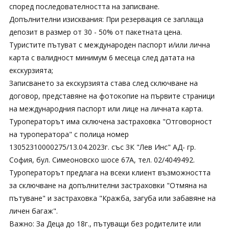
според последователността на записване.
Допълнителни изисквания: При резервация се заплаща
депозит в размер от 30 - 50% от пакетната цена.
Туристите пътуват с международен паспорт и/или лична
карта с валидност минимум 6 месеца след датата на
екскурзията;
Записването за екскурзията става след сключване на
договор, представяне на фотокопие на първите страници
на международния паспорт или лице на личната карта.
Туроператорът има сключена застраховка "Отговорност
на туроператора" с полица номер
13052310000275/13.04.2023г. със ЗК "Лев Инс" АД- гр.
София, бул. Симеоновско шосе 67А, тел. 02/4049492.
Туроператорът предлага на всеки клиент възможността
за сключване на допълнителни застраховки "Отмяна на
пътуване" и застраховка "Кражба, загуба или забавяне на
личен багаж".
Важно: За Деца до 18г., пътуващи без родителите или