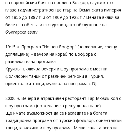
на европейския бряг на пролива Босфор, служи като
главен административен център на Османската империя
от 1856 до 1887 г. и от 1909 до 1922 г../ Цената включва
билет за обекта и екскурзоводско обслужване на
български език/
19:15 ч. Програма "Нощен Босфор" (по желание, срещу
доплащане) – вечеря на кораб по Босфора с
развлекателна програма.
Круизът включва вечеря и шоу програма с местни
фолклорни танци от различни региони в Турция,
ориенталски танци, музикална програма с DJ.
20:00 ч. Вечеря в атрактивен ресторант Гар Мюзик Хол с
шоу про грама (по желание, срещу доплащане)
Ще имате възможност да се насладите на богата
традиционна програма от турския фолклор, ориенталски
танци, кючекини и шоу програма. Меню: салата асорти