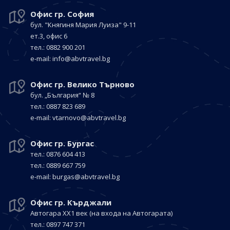
Офис гр. София
бул. "Княгиня Мария Луиза"
9-11
ет.3, офис 6
тел.: 0882 900 201
е-mail:
info@abvtravel.bg
Офис гр. Велико Търново
бул. „България“
№ 8
тел.: 0887 823 689
е-mail:
vtarnovo@abvtravel.bg
Офис гр. Бургас
тел.: 0876 604 413
тел.: 0889 667 759
е-mail:
burgas@abvtravel.bg
Офис гр. Кърджали
Автогара ХХ1 век
(на входа на Автогарата)
тел.: 0897 747 371