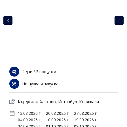
Почивки в Малдиви
Общи условия
Полезна информация
Почивки в Испания
Фирмени данни
Почивки в Италия
Политика за поверителност
Контакти
Почивки в Доминиканска република
Почивки в Дубай
Вход за агенти
Почивка в Мексико
Оnline Резервации
4 дни / 2 нощувки
Свържете се с нас
0700 40 200
Нощувка и закуска
Кърджали, Хасково, Истанбул, Кърджали
13.08.2026 г.,
20.08.2026 г.,
27.08.2026 г.,
04.09.2026 г.,
10.09.2026 г.,
19.09.2026 г.,
24.09.2026 г.,
01.10.2026 г.,
08.10.2026 г.,