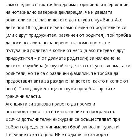
само с един от тях трябва да имат оригинал и ксерокопие
на нотариално заверена декларация, че и двамата
родители са съгласни детето да пътува в чужбина. Ако
дете под 18 години пътува само с един от родителите си
(или с друг придружител, различен от родител), той трябва
да носи нотариално заверено пълномощно от не
пътуващия родител + копие от него (а ако пътува с друг
придружител – и от двамата родители) за излизане на
детето в чужбина (в случай че детето пътува с двамата си
родители, но те са с различни фамилии, те трябва да
предоставят акта за раждане на детето, както и копие от
него). Този документ ще послужи пред българските
гранични власти.
Агенцията си запазва правото да промени
последователността на изпълнение на програмата.
Всички допълнителни екскурзии се осъществяват при
събран определен минимален брой записани туристи!
Пътуването като цяло НЕ е подходящо за хора с