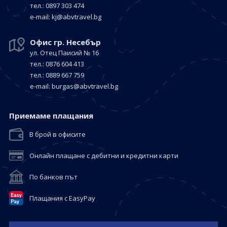
тел.: 0897 303 474
е-mail:
kj@abvtravel.bg
Офис гр. Несебър
ул. Отец Паисий № 16
тел.: 0876 604 413
тел.: 0889 667 759
е-mail:
burgas@abvtravel.bg
Приемaме плащания
В брой в офисите
Онлайн плащане с дебитни и кредитни карти
По банков път
Плащания с EasyPay