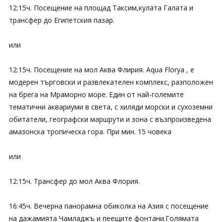
12:15ч. Посещение на площад Таксим,кулата Галата и
трансфер до Египетския пазар.
или
12:15ч. Посещение на мол Аква Флирия. Aqua Florya , е
модерен търговски и развлекателен комплекс, разположен
на брега на Мраморно море. Един от най-големите
тематични аквариуми в света, с хиляди морски и сухоземни
обитатели, географски маршрути и зона с възпроизведена
амазонска тропическа гора. При мин. 15 човека
или
12:15ч. Трансфер до мол Аква Флория.
16:45ч. Вечерна панорамна обиколка на Азия с посещение
на дажамията Чамладжъ и пеещите фонтани.Голямата