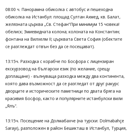
08:00 ч. Пaнорамна обиколка с автобус и пешеходна
обиколка на Истанбул: площад Султан Ахмед, кв. Балат,
желязната църква „Св. Стефан“При минимум 15 човека!
обелиск; Змиевидната колона; колоната на Константин;
фонтана на Вилхелм II; църквата Света София (обектите
се разглеждат отвън без да се посещават).
13:15ч. Разходка с корабче по Босфора с лицензиран
екскурзовод на български език (по желание, срещу
доплащане) - вълнуваща разходка между два континента,
която дава възможност да се разгледат от друг ракурс
дворците и историческите паметници по двата бряга на
красивия Босфор, както и популярните истанбулски вили
„Ялъ“.
13:15ч. Посещение на Долмабахче (на турски: Dolmabahçe
Sarayı), разположен в район Бешикташ в Истанбул, Турция,