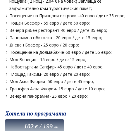
нощувка;( 2 нощ - 2.04 € на човек) Заплаща се
задължително към туристическия пакет;
Посещение на Принцови острови -40 евро / дете 35 евро;
Нощен Босфор - 55 евро / дете 50 евро;
Вечеря рибен ресторант-40 евро / дете 35 евро;
Панорамна обиколка - 20 евро / дете 15 евро;
Дневен Босфор- 25 евро / 20 евро;
Посещение на Долмабахче-60 евро / дете 55 евро;
Мол Венеция - 15 евро / дете 15 евро;
Небостъргача Сапфир- 45 евро / дете 40 евро;
Площад Таксим- 20 евро / дете 20 евро;
Мол Аква Флория- 50 евро / дете 45 евро;
Трансфер Аква Флория- 15 евро / дете 10 евро;
Вечерна панорамна- 25 евро / 20 евро;
Хотели по програмата
102
/
199
€
лв.