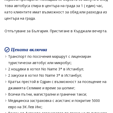
това автобуса спира в центъра на града за 1 ( един) час,
като клиентите имат възможност за обяд или разходка из
центъра на града.
Отпътуване за България. Пристигане в Кърджали вечерта.
Цената включва
Транспорт по посочения маршрут с лицензиран
туристически автобус или микробус;
2 нощувки в хотел No Name 3* в Истанбул;
2 закуски в хотел No Name 3* в Истанбул;
Кратък престой в Одрин с възможност за посещение на
джамията Селимие и време за шопинг;
Всички пътни, магистрални и гранични такси;
Медицинска застраховка с асистанс и покритие 5000
евро на ЗК Лев Инс;