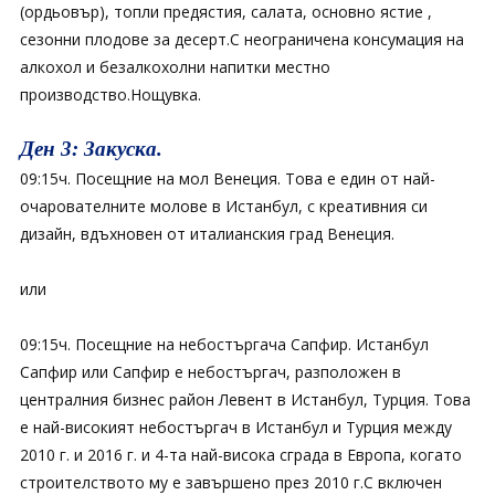
(ордьовър), топли предястия, салата, основно ястие ,
сезонни плодове за десерт.С неограничена консумация на
алкохол и безалкохолни напитки местно
производство.Нощувка.
Ден 3: Закуска.
09:15ч. Посещние на мол Венеция. Това е един от най-
очарователните молове в Истанбул, с креативния си
дизайн, вдъхновен от италианския град Венеция.
или
09:15ч. Посещние на небостъргача Сапфир. Истанбул
Сапфир или Сапфир е небостъргач, разположен в
централния бизнес район Левент в Истанбул, Турция. Това
е най-високият небостъргач в Истанбул и Турция между
2010 г. и 2016 г. и 4-та най-висока сграда в Европа, когато
строителството му е завършено през 2010 г.С включен