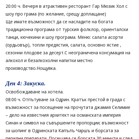
20:00 ч. Вечеря в атрактивен ресторант Гар Мюзик Хол с
шоу про грама (по желание, срещу доплащане)
Ще имате възможност да се насладите на богата
традиционна програма от турския фолклор, ориенталски
танци, кючекини и шоу програма. Меню: салата асорти
(ордьовър), топли предястия, салата, основно ястие ,
сезонни плодове за десерт.С неограничена консумация на
алкохол и безалкохолни напитки местно
производство.Нощувка.
Ден 4: Закуска.
Освобождаване на хотела.
08:00 ч. Отпътуване за Одрин. Кратък престой в града с
възможност за посещение на прочутата джамия Селимие
– дело на известния архитект на османската империя
Синан и символ на съвършените пропорции; възможност
за шопинг в Одринската Капълъ Чаршъ и борсата за
перилни препарати. Посещава се борсата 30 минути и след