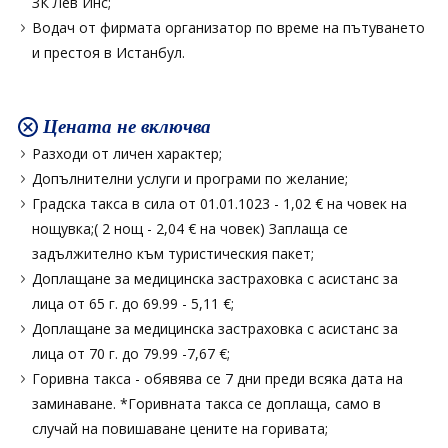
ЗК Лев Инс;
Водач от фирмата организатор по време на пътуването
и престоя в Истанбул.
Цената не включва
Разходи от личен характер;
Допълнителни услуги и програми по желание;
Градска такса в сила от 01.01.1023 - 1,02 € на човек на
нощувка;( 2 нощ - 2,04 € на човек) Заплаща се
задължително към туристическия пакет;
Доплащане за медицинска застраховка с асистанс за
лица от 65 г. до 69.99 - 5,11 €;
Доплащане за медицинска застраховка с асистанс за
лица от 70 г. до 79.99 -7,67 €;
Горивна такса - обявява се 7 дни преди всяка дата на
заминаване. *Горивната такса се доплаща, само в
случай на повишаване цените на горивата;