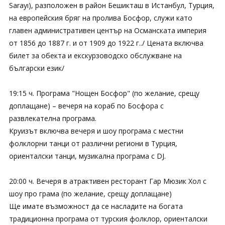
Sarayı), разположен в район Бешикташ в Истанбул, Турция,
на европейския бряг на пролива Босфор, служи като
главен административен център на Османската империя
от 1856 до 1887 г. и от 1909 до 1922 г../ Цената включва
билет за обекта и екскурзоводско обслужване на
български език/
19:15 ч. Програма "Нощен Босфор" (по желание, срещу
доплащане) – вечеря на кораб по Босфора с
развлекателна програма.
Круизът включва вечеря и шоу програма с местни
фолклорни танци от различни региони в Турция,
ориенталски танци, музикална програма с DJ.
20:00 ч. Вечеря в атрактивен ресторант Гар Мюзик Хол с
шоу про грама (по желание, срещу доплащане)
Ще имате възможност да се насладите на богата
традиционна програма от турския фолклор, ориенталски