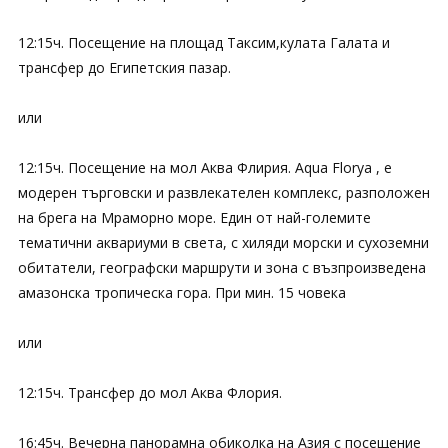
12:15ч. Посещение на площад Таксим,кулата Галата и
трансфер до Египетския пазар.
или
12:15ч. Посещение на мол Аква Флирия. Aqua Florya , е
модерен търговски и развлекателен комплекс, разположен
на брега на Мраморно море. Един от най-големите
тематични аквариуми в света, с хиляди морски и сухоземни
обитатели, географски маршрути и зона с възпроизведена
амазонска тропическа гора. При мин. 15 човека
или
12:15ч. Трансфер до мол Аква Флория.
16:45ч. Вечерна панорамна обиколка на Азия с посещение