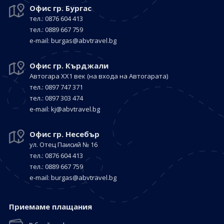
Офис гр. Бургас
тел.: 0876 604 413
тел.: 0889 667 759
е-mail:
burgas@abvtravel.bg
Офис гр. Кърджали
Автогара ХХ1 век
(на входа на Автогарата)
тел.: 0897 747 371
тел.: 0897 303 474
е-mail:
kj@abvtravel.bg
Офис гр. Несебър
ул. Отец Паисий № 16
тел.: 0876 604 413
тел.: 0889 667 759
е-mail:
burgas@abvtravel.bg
Приемaме плащания