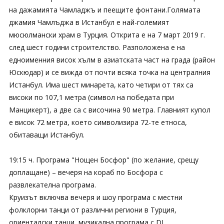
на дажамията Чамладжъ и пеещите фонтани.Голямата
джамия Чамлъджа в Истанбул е най-големият
мюсюлмански храм в Турция. Открита е на 7 март 2019 г.
след шест години строителство. Разположена е на
едноименния висок хълм в азиатската част на града (район
Юскюдар) и се вижда от почти всяка точка на централния
Истанбул. Има шест минарета, като четири от тях са
високи по 107,1 метра (символ на победата при
Манцикерт), а две са с височина 90 метра. Главният купол
е висок 72 метра, което символизира 72-те етноса,
обитаващи Истанбул.
19:15 ч. Програма "Нощен Босфор" (по желание, срещу
доплащане) – вечеря на кораб по Босфора с
развлекателна програма.
Круизът включва вечеря и шоу програма с местни
фолклорни танци от различни региони в Турция,
ориенталски танци, музикална програма с DJ.