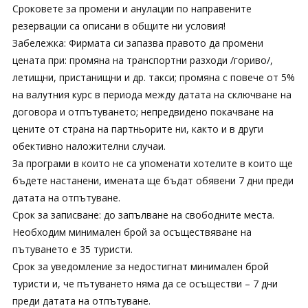
Сроковете за промени и анулации по направените
резервации са описани в общите ни условия!
Забележка: Фирмата си запазва правото да промени
цената при: промяна на транспортни разходи /гориво/,
летищни, пристанищни и др. такси; промяна с повече от 5%
на валутния курс в периода между датата на сключване на
договора и отпътуването; непредвидено покачване на
цените от страна на партньорите ни, както и в други
обективно наложителни случаи.
За програми в които не са упоменати хотелите в които ще
бъдете настанени, имената ще бъдат обявени 7 дни преди
датата на отпътуване.
Срок за записване: до запълване на свободните места.
Необходим минимален брой за осъществяване на
пътуването е 35 туристи.
Срок за уведомление за недостигнат минимален брой
туристи и, че пътуването няма да се осъществи – 7 дни
преди датата на отпътуване.