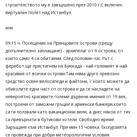
строителството му е завършено през 2010 г.С включен
виртуален полет над Истанбул.
или
09:15 ч. Посещение на Принцовите острови (срещу
допълнително заплащане) - архипелаг от 9 острова, от
които само 4 са обитаеми. След половин час път с
ферибот ще пристигнем на Буюкада - най-големият и най-
красивия от всички острови.Там няма друго превозно
средство освен велосипеди и файтони, с които можете да
обиколите една част от острова и да се насладите на
невероятно красивите големи дървени имения от 19 век,
построени от заможни гръцки и арменски банкери,които
са ги ползвали като ваканционни вили, а днес някои от тях
са превърнати в бутикови хотели. Свободно време.
Заръщане към Истанбул. При мин 15 човека. Екскурзията
се провежда при добри метеорологични условия.