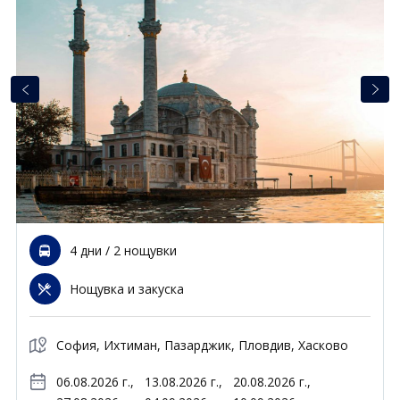
Почивки в Малдиви
Общи условия
Полезна информация
Почивки в Испания
Фирмени данни
Почивки в Италия
Политика за поверителност
Контакти
Почивки в Доминиканска република
Почивки в Дубай
Вход за агенти
Почивка в Мексико
Оnline Резервации
Свържете се с нас
4 дни / 2 нощувки
0700 40 200
Нощувка и закуска
София, Ихтиман, Пазарджик, Пловдив, Хасково
06.08.2026 г.,
13.08.2026 г.,
20.08.2026 г.,