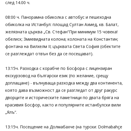
след 14.00 ч.
08:00 ч. Пaнорамна обиколка с автобус и пешеходна
обиколка на Истанбул: площад Султан Ахмед, кв. Балат,
желязната църква „Св. Стефан“При минимум 15 човека!
обелиск; Змиевидната колона; колоната на Константин;
фонтана на Вилхелм II; църквата Света София (обектите
се разглеждат отвън без да се посещават).
13:15ч. Разходка с корабче по Босфора с лицензиран
екскурзовод на български език (по желание, срещу
доплащане) - вълнуваща разходка между два континента,
която дава възможност да се разгледат от друг ракурс
дворците и историческите паметници по двата бряга на
красивия Босфор, както и популярните истанбулски вили
„Ялъ“.
13:15ч. Посещение на Долмабахче (на турски: Dolmabahçe