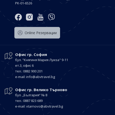
РК-01-6526
Оnline Резервации
Офис гр. София
бул. "Княгиня Мария Луиза"
9-11
ет.3, офис 6
тел.: 0882 900 201
е-mail:
info@abvtravel.bg
Офис гр. Велико Търново
бул. „България“
№ 8
тел.: 0887 823 689
е-mail:
vtarnovo@abvtravel.bg