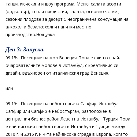
танци, кючекини и шоу програма. Меню: салата асорти
(ордьовър), топли предястия, салата, основно ястие ,
сезонни плодове за десерт.С неограничена консумация на
алкохол и безалкохолни напитки местно
производство.Нощувка.
Ден 3: Закуска.
09:15ч. Посещние на мол Венеция. Това е един от най-
очарователните молове в Истанбул, с креативния си
дизайн, вдъхновен от италианския град Венеция.
или
09:15ч. Посещние на небостъргача Сапфир. Истанбул
Сапфир или Сапфир е небостъргач, разположен в
централния бизнес район Левент в Истанбул, Турция. Това
е най-високият небостъргач в Истанбул и Турция между
2010 г. и 2016 г. и 4-та най-висока сграда в Европа, когато