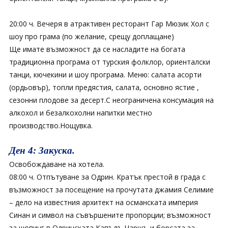
20:00 ч. Вечеря в атрактивен ресторант Гар Мюзик Хол с
шоу про грама (по желание, срещу доплащане)
Ще имате възможност да се насладите на богата
традиционна програма от турския фолклор, ориенталски
танци, кючекини и шоу програма. Меню: салата асорти
(ордьовър), топли предястия, салата, основно ястие ,
сезонни плодове за десерт.С неограничена консумация на
алкохол и безалкохолни напитки местно
производство.Нощувка.
Ден 4: Закуска.
Освобождаване на хотела.
08:00 ч. Отпътуване за Одрин. Кратък престой в града с
възможност за посещение на прочутата джамия Селимие
– дело на известния архитект на османската империя
Синан и символ на съвършените пропорции; възможност
за шопинг в Одринската Капълъ Чаршъ и борсата за