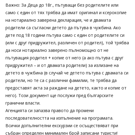
Важно: За Деца до 18г., пътуващи без родителите или
само с един от тях трябва да имат оригинал и ксерокопие
на нотариално заверена декларация, че и двамата
родители са съгласни детето да пътува в чужбина. Ако
дете под 18 години пътува само с един от родителите си
(или с друг придружител, различен от родител), той трябва
да носи нотариално заверено пълномощно от не
пътуващия родител + копие от него (а ако пътува с друг
придружител – и от двамата родители) за излизане на
детето в чужбина (в случай че детето пътува с двамата си
родители, но те са с различни фамилии, те трябва да
предоставят акта за раждане на детето, както и копие от
него). Този документ ще послужи пред българските
гранични власти.
Агенцията си запазва правото да промени
последователността на изпълнение на програмата.
Всички допълнителни екскурзии се осъществяват при
събран определен минимален брой записани туристи!