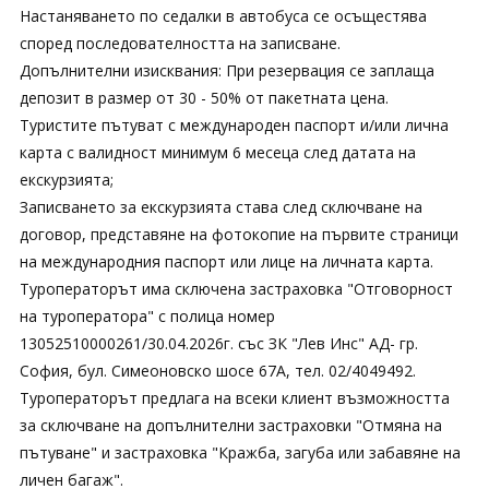
Настаняването по седалки в автобуса се осъщестява
според последователността на записване.
Допълнителни изисквания: При резервация се заплаща
депозит в размер от 30 - 50% от пакетната цена.
Туристите пътуват с международен паспорт и/или лична
карта с валидност минимум 6 месеца след датата на
екскурзията;
Записването за екскурзията става след сключване на
договор, представяне на фотокопие на първите страници
на международния паспорт или лице на личната карта.
Туроператорът има сключена застраховка "Отговорност
на туроператора" с полица номер
13052510000261/30.04.2026г. със ЗК "Лев Инс" АД- гр.
София, бул. Симеоновско шосе 67А, тел. 02/4049492.
Туроператорът предлага на всеки клиент възможността
за сключване на допълнителни застраховки "Отмяна на
пътуване" и застраховка "Кражба, загуба или забавяне на
личен багаж".