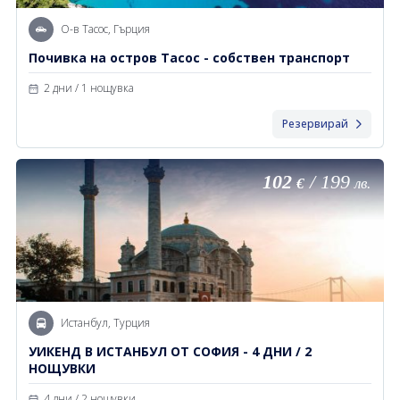
О-в Тасос, Гърция
Почивка на остров Тасос - собствен транспорт
2 дни / 1 нощувка
Резервирай
102
/
199
€
лв.
Истанбул, Турция
УИКЕНД В ИСТАНБУЛ ОТ СОФИЯ - 4 ДНИ / 2
НОЩУВКИ
4 дни / 2 нощувки