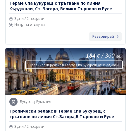
Терме Спа Букурещ с тръгване по линия
Кърджали, Ст. Загора, Велико Търново и Русе
3 дни / 2 нощувки
Нощувка и закуска
Резервирай
184
/
360
€
лв.
Тропически релакс в Терме Спа Букурещ от Кърджали
Букурещ, Румъния
Тропически релакс в Терме Спа Букурещ с
тръгване по линия Ст.Загора,В.Търново и Русе
3 дни / 2 нощувки