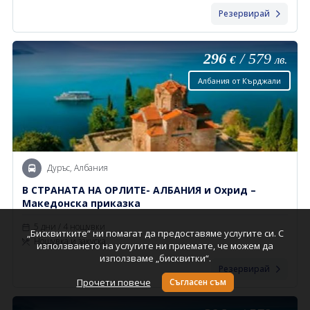
Резервирай
296
/
579
€
лв.
Албания от Кърджали
Дуръс, Албания
В СТРАНАТА НА ОРЛИТЕ- АЛБАНИЯ и Охрид –
Македонска приказка
5 дни / 4 нощувки
„Бисквитките“ ни помагат да предоставяме услугите си. С
Нощувка и закуска
използването на услугите ни приемате, че можем да
използваме „бисквитки“.
Резервирай
Прочети повече
Съгласен съм