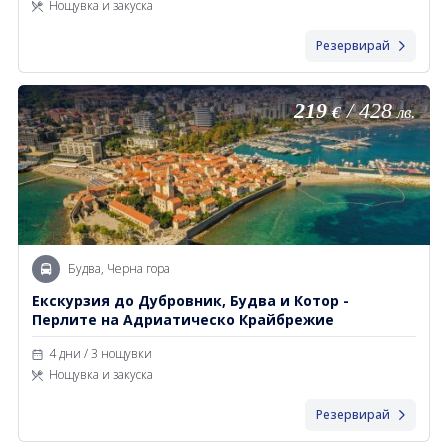
Нощувка и закуска
Резервирай
219
/
428
€
лв.
Будва, Черна гора
Екскурзия до Дубровник, Будва и Котор -
Перлите на Адриатическо Крайбрежие
4 дни / 3 нощувки
Нощувка и закуска
Резервирай