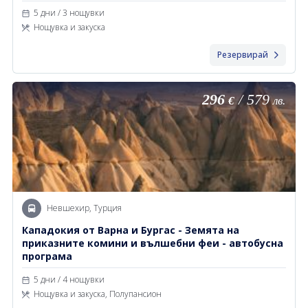
5 дни / 3 нощувки
Нощувка и закуска
Резервирай
296
/
579
€
лв.
Невшехир, Турция
Кападокия от Варна и Бургас - Земята на
приказните комини и вълшебни феи - автобусна
програма
5 дни / 4 нощувки
Нощувка и закуска, Полупансион