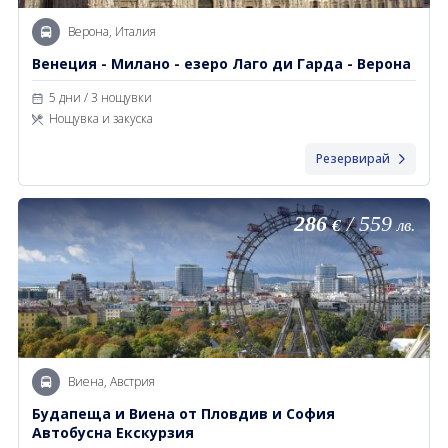
Верона, Италия
Венеция - Милано - езеро Лаго ди Гарда - Верона
5 дни / 3 нощувки
Нощувка и закуска
Резервирай
286
/
559
€
лв.
Виена, Австрия
Будапеща и Виена от Пловдив и София
Автобусна Екскурзия