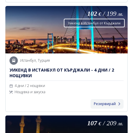
102
/
199
€
лв.
Уикенд в Истанбул от Кърджали
Истанбул, Турция
УИКЕНД В ИСТАНБУЛ ОТ КЪРДЖАЛИ - 4 ДНИ / 2
НОЩУВКИ
4 дни / 2 нощувки
Нощувка и закуска
Резервирай
107
/
209
€
лв.