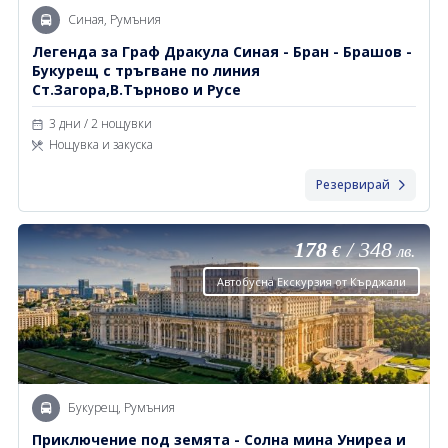
Синая, Румъния
Легенда за Граф Дракула Синая - Бран - Брашов -
Букурещ с тръгване по линия
Ст.Загора,В.Търново и Русе
3 дни / 2 нощувки
Нощувка и закуска
Резервирай
178
/
348
€
лв.
Автобусна Екскурзия от Кърджали
Букурещ, Румъния
Приключение под земята - Солна мина Униреа и