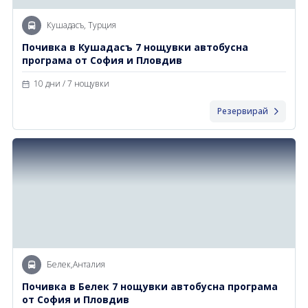
Почивки в Малдиви
Общи условия
Кушадасъ, Турция
Полезна информация
Почивки в Испания
Почивка в Кушадасъ 7 нощувки автобусна
Фирмени данни
програма от София и Пловдив
Почивки в Италия
Политика за поверителност
10 дни / 7 нощувки
Контакти
Почивки в Доминиканска република
Резервирай
Почивки в Дубай
Вход за агенти
Почивка в Мексико
Оnline Резервации
Свържете се с нас
0700 40 200
Белек,Анталия
Почивка в Белек 7 нощувки автобусна програма
от София и Пловдив