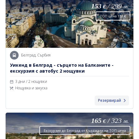
153
/
299
€
лв.
ТОП цена 153 €
Белград, Сърбия
Уикенд в Белград - сърцето на Балканите -
екскурзия с автобус 2 нощувки
3 дни / 2 нощувки
Нощувка и закуска
Резервирай
165
/
323
€
лв.
Екскурзия до Белград от Кърджали на ТОП цена