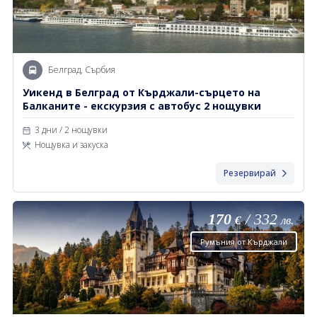
Белград, Сърбия
Уикенд в Белград от Кърджали-сърцето на
Балканите - екскурзия с автобус 2 нощувки
3 дни / 2 нощувки
Нощувка и закуска
Резервирай
170
/
332
€
лв.
Румъния от Кърджали