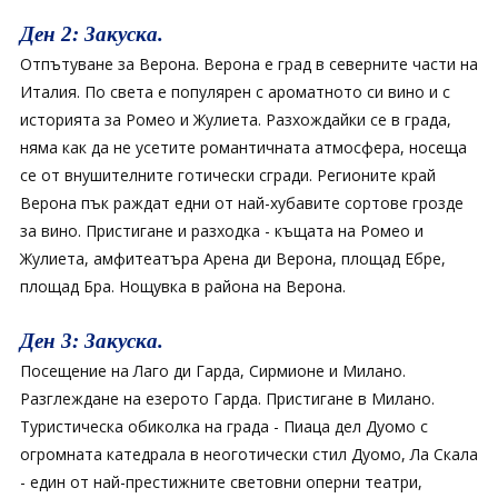
Ден 2: Закуска.
Отпътуване за Верона. Верона e град в северните части на
Италия. По света е популярен с ароматното си вино и с
историята за Ромео и Жулиета. Разхождайки се в града,
няма как да не усетите романтичната атмосфера, носеща
се от внушителните готически сгради. Регионите край
Верона пък раждат едни от най-хубавите сортове грозде
за вино. Пристигане и разходка - къщата на Ромео и
Жулиета, амфитеатъра Арена ди Верона, площад Ебре,
площад Бра. Нощувка в района на Верона.
Ден 3: Закуска.
Посещение на Лаго ди Гарда, Сирмионе и Милано.
Разглеждане на езерото Гарда. Пристигане в Милано.
Туристическа обиколкa на града - Пиаца дел Дуомо с
огромната катедрала в неоготически стил Дуомо, Ла Скала
- един от най-престижните световни оперни театри,