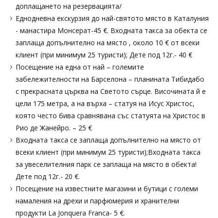
доплащането на резервацията/
Еднодневна екскурзия до най-святото място в Каталуния
- манастира Монсерат-45 €. Входната такса за обекта се
заплаща допълнително на място , около 10 € от всеки
клиент (при минимум 25 туристи); Дете под 12г.- 40 €
Посещение на една от най – големите
забележителности на Барселона – планината Тибидабо
с прекрасната църква на Светото сърце. Височината й е
цели 175 метра, а на върха – статуя на Исус Христос,
която често бива сравнявана със статуята на Христос в
Рио де Жанейро. – 25 €
Входната такса се заплаща допълнително на място от
всеки клиент (при минимум 25 туристи);Входната такса
за увеселителния парк се заплаща на място в обекта!
Дете под 12г.- 20 €.
Посещение на известните магазини и бутици с големи
намаления на дрехи и парфюмерия и хранителни
продукти La Jonquera Franca- 5 €.