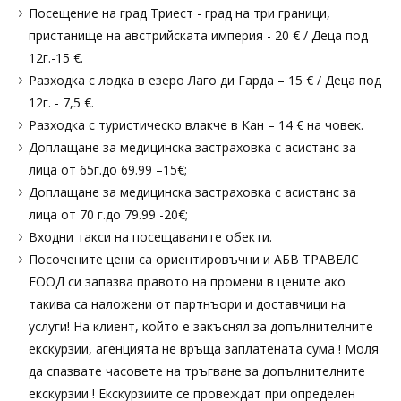
Посещение на град Триест - град на три граници,
пристанище на австрийската империя - 20 € / Деца под
12г.-15 €.
Разходка с лодка в езеро Лаго ди Гарда – 15 € / Деца под
12г. - 7,5 €.
Разходка с туристическо влакче в Кан – 14 € на човек.
Доплащане за медицинска застраховка с асистанс за
лица от 65г.до 69.99 –15€;
Доплащане за медицинска застраховка с асистанс за
лица от 70 г.до 79.99 -20€;
Входни такси на посещаваните обекти.
Посочените цени са ориентировъчни и АБВ ТРАВЕЛС
ЕООД си запазва правото на промени в цените ако
такива са наложени от партнъори и доставчици на
услуги! На клиент, който е закъснял за допълнителните
екскурзии, агенцията не връща заплатената сума ! Моля
да спазвате часовете на тръгване за допълнителните
екскурзии ! Екскурзиите се провеждат при определен