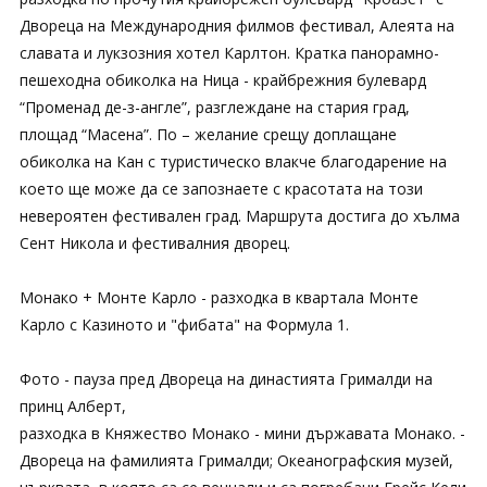
Двореца на Международния филмов фестивал, Алеята на
славата и лукзозния хотел Карлтон. Кратка панорамно-
пешеходна обиколка на Ница - крайбрежния булевард
“Променад де-з-англе”, разглеждане на стария град,
площад “Масена”. По – желание срещу доплащане
обиколка на Кан с туристическо влакче благодарение на
което ще може да се запознаете с красотата на този
невероятен фестивален град. Маршрута достига до хълма
Сент Никола и фестивалния дворец.
Монако + Монте Карло - разходка в квартала Монте
Карло с Казиното и "фибата" на Формула 1.
Фото - пауза пред Двореца на династията Грималди на
принц Алберт,
разходка в Княжество Монако - мини държавата Монако. -
Двореца на фамилията Грималди; Океанографския музей,