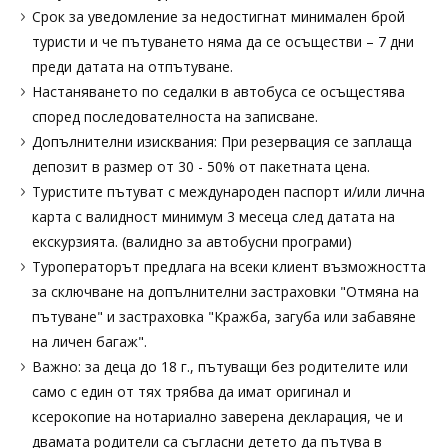
Срок за уведомление за недостигнат минимален брой
туристи и че пътуването няма да се осъществи – 7 дни
преди датата на отпътуване.
Настаняването по седалки в автобуса се осъщестява
според последователноста на записване.
Допълнителни изисквания: При резервация се заплаща
депозит в размер от 30 - 50% от пакетната цена.
Tуристите пътуват с международен паспорт и/или лична
карта с валидност минимум 3 месеца след датата на
екскурзията. (валидно за автобусни програми)
Туроператорът предлага на всеки клиент възможността
за сключване на допълнителни застраховки "Отмяна на
пътуване" и застраховка "Кражба, загуба или забавяне
на личен багаж".
Важно: за деца до 18 г., пътуващи без родителите или
само с един от тях трябва да имат оригинал и
ксерокопие на нотариално заверена декларация, че и
двамата родители са съгласни детето да пътува в