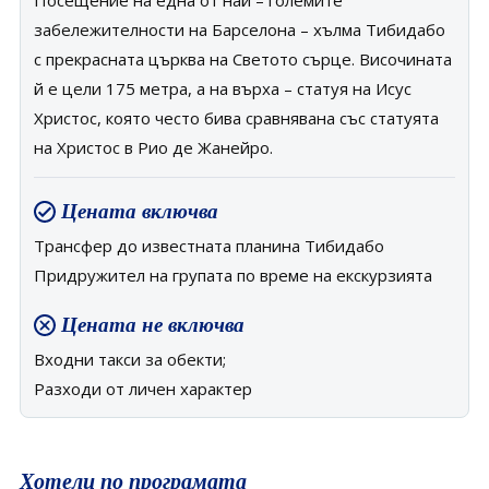
Посещение на една от най – големите
забележителности на Барселона – хълма Тибидабо
с прекрасната църква на Светото сърце. Височината
й е цели 175 метра, а на върха – статуя на Исус
Христос, която често бива сравнявана със статуята
на Христос в Рио де Жанейро.
Цената включва
Трансфер до известната планина Тибидабо
Придружител на групата по време на екскурзията
Цената не включва
Входни такси за обекти;
Разходи от личен характер
Хотели по програмата