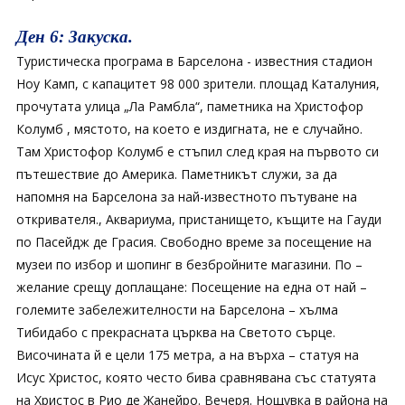
Ден 6: Закуска.
Туристическа програма в Барселона - известния стадион
Ноу Камп, с капацитет 98 000 зрители. площад Каталуния,
прочутата улица „Ла Рамбла“, паметника на Христофор
Колумб , мястото, на което е издигната, не е случайно.
Там Христофор Колумб е стъпил след края на първото си
пътешествие до Америка. Паметникът служи, за да
напомня на Барселона за най-известното пътуване на
откривателя., Аквариума, пристанището, къщите на Гауди
по Пасейдж де Грасия. Свободно време за посещение на
музеи по избор и шопинг в безбройните магазини. По –
желание срещу доплащане: Посещение на една от най –
големите забележителности на Барселона – хълма
Тибидабо с прекрасната църква на Светото сърце.
Височината й е цели 175 метра, а на върха – статуя на
Исус Христос, която често бива сравнявана със статуята
на Христос в Рио де Жанейро. Вечеря. Нощувка в района на