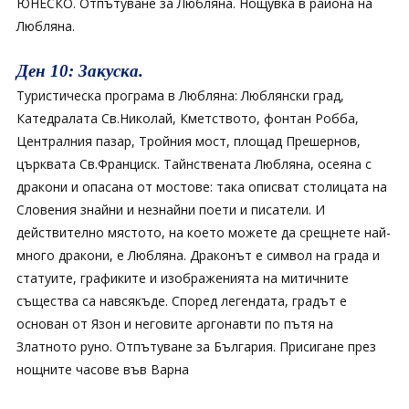
ЮНЕСКО. Отпътуване за Любляна. Нощувка в района на
Любляна.
Ден 10: Закуска.
Туристическа програма в Любляна: Люблянски град,
Катедралата Св.Николай, Кметството, фонтан Робба,
Централния пазар, Тройния мост, площад Прешернов,
църквата Св.Франциск. Тайнствената Любляна, осеяна с
дракони и опасана от мостове: така описват столицата на
Словения знайни и незнайни поети и писатели. И
действително мястото, на което можете да срещнете най-
много дракони, е Любляна. Драконът е символ на града и
статуите, графиките и изображенията на митичните
същества са навсякъде. Според легендата, градът е
основан от Язон и неговите аргонавти по пътя на
Златното руно. Отпътуване за България. Присигане през
нощните часове във Варна