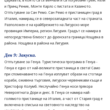
църквата, в която са се венчали и са погребани Грейс Кели
и Принц Рение, Монте Карло с пистата и Казиното.
Отпътуване за Сан Ремо. Сан Ремо е пристанищен град в
Италия, намиращ се в северозападната част на страната.
Разположен е на крайбрежието на Лигурско море
провинция Империа, регион Лигурия. Градът се намира в
непосредствена близост до френската граница.Нощувка в
района. Нощувка в района на Лигурия.
Ден 9: Закуска.
Отпътуване за Генуа. Туристическа програма в Генуа -
Генуа е едно от най-великите пристанища в света! Само
при споменаването на Генуа изплуват образи на стотици
кораби, оживена търговия, лигурски червеникави къщи и
Христофор Колумб. Неслучайно Генуа носи прякора
Невероятната Дори и днес. В Генуа се намира най-
голямото пристанище на Италия, а част от Стария град е
включена в списъка на световното наследство на