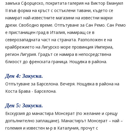
замъка Сфорцеско, покритата галерия на Виктор Емануил
II във форма на кръст с остъклени тавани, където се
намират най-известните магазини на известни марки
дрехи. Свободно време. Отпътуване за Сан Ремо. Сан Ремо
е пристанищен град в Италия, намиращ се в
северозападната част на страната. Разположен е на
крайбрежието на Лигурско море провинция Империа,
регион Лигурия. Градът се намира в непосредствена
близост до френската граница. Нощувка в района.
Ден 4: Закуска.
Отпътуване за Барселона. Вечеря. Нощувка в района на
Коста Брава - Барселона.
Ден 5: Закуска.
Екскурзия до манастира Монсерат (по желание и срещу
допълнително заплащане). Манастирът Монсерат – най –
големия и известен м-р в Каталуния, прочут с