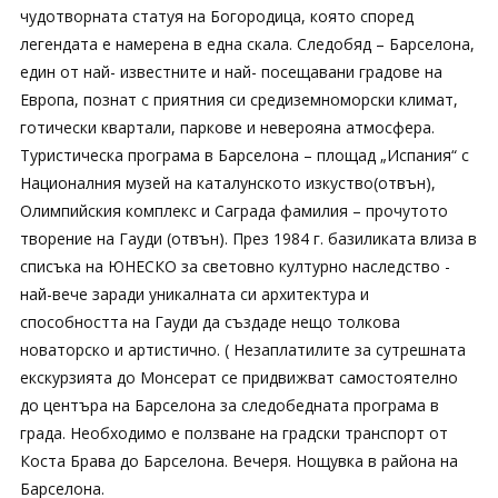
чудотворната статуя на Богородица, която според
легендата е намерена в една скала. Следобяд – Барселона,
един от най- известните и най- посещавани градове на
Европа, познат с приятния си средиземноморски климат,
готически квартали, паркове и неверояна атмосфера.
Туристическа програма в Барселона – площад „Испания“ с
Националния музей на каталунското изкуство(отвън),
Олимпийския комплекс и Саграда фамилия – прочутото
творение на Гауди (отвън). През 1984 г. базиликата влиза в
списъка на ЮНЕСКО за световно културно наследство -
най-вече заради уникалната си архитектура и
способността на Гауди да създаде нещо толкова
новаторско и артистично. ( Незаплатилите за сутрешната
екскурзията до Монсерат се придвижват самостоятелно
до центъра на Барселона за следобедната програма в
града. Необходимо е ползване на градски транспорт от
Коста Брава до Барселона. Вечеря. Нощувка в района на
Барселона.