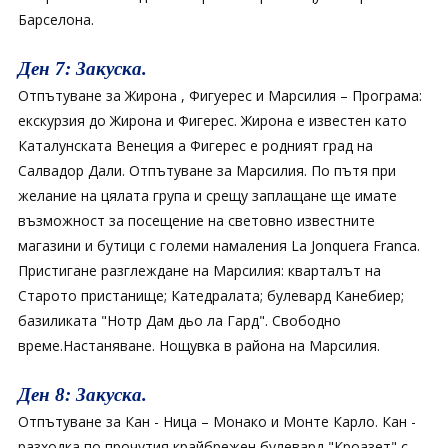
Барселона.
Ден 7: Закуска.
Отпътуване за Жирона , Фигуерес и Марсилия – Програма:
екскурзия до Жирона и Фигерес. Жирона е известен като
Каталунската Венеция а Фигерес е родният град на
Салвадор Дали. Отпътуване за Марсилия. По пътя при
желание на цялата група и срещу заплащане ще имате
възможност за посещение на световно известните
магазини и бутици с големи намаления La Jonquera Franca.
Пристигане разглеждане на Марсилия: кварталът на
Старото пристанище; Катедралата; булевард Канебиер;
базиликата "Нотр Дам дьо ла Гард". Свободно
време.Настаняване. Нощувка в района на Марсилия.
Ден 8: Закуска.
Отпътуване за Кан - Ница – Монако и Монте Карло. Кан -
разходка по прочутия крайбрежен булевард "Кроазет" с