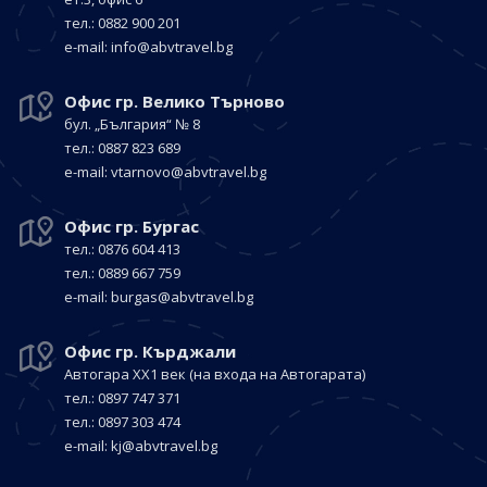
тел.: 0882 900 201
е-mail:
info@abvtravel.bg
Офис гр. Велико Търново
бул. „България“
№ 8
тел.: 0887 823 689
е-mail:
vtarnovo@abvtravel.bg
Офис гр. Бургас
тел.: 0876 604 413
тел.: 0889 667 759
е-mail:
burgas@abvtravel.bg
Офис гр. Кърджали
Автогара ХХ1 век
(на входа на Автогарата)
тел.: 0897 747 371
тел.: 0897 303 474
е-mail:
kj@abvtravel.bg