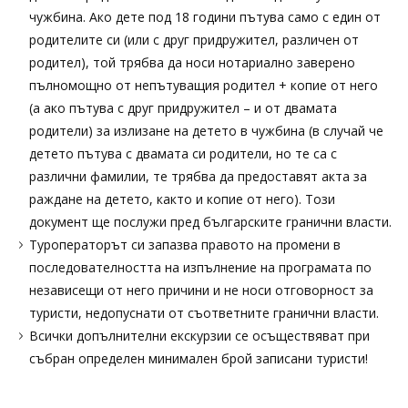
чужбина. Ако дете под 18 години пътува само с един от
родителите си (или с друг придружител, различен от
родител), той трябва да носи нотариално заверено
пълномощно от непътуващия родител + копие от него
(а ако пътува с друг придружител – и от двамата
родители) за излизане на детето в чужбина (в случай че
детето пътува с двамата си родители, но те са с
различни фамилии, те трябва да предоставят акта за
раждане на детето, както и копие от него). Този
документ ще послужи пред българските гранични власти.
Туроператорът си запазва правото на промени в
последователността на изпълнение на програмата по
независещи от него причини и не носи отговорност за
туристи, недопуснати от съответните гранични власти.
Всички допълнителни екскурзии се осъществяват при
събран определен минимален брой записани туристи!