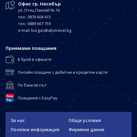
Офис гр. Несебър
ул. Отец Паисий № 16
тел.: 0876 604 413
тел.: 0889 667 759
е-mail:
burgas@abvtravel.bg
Приемaме плащания
В брой в офисите
Онлайн плащане с дебитни и кредитни карти
По банков път
Плащания с EasyPay
За нас
Общи условия
Полезна информация
Фирмени данни