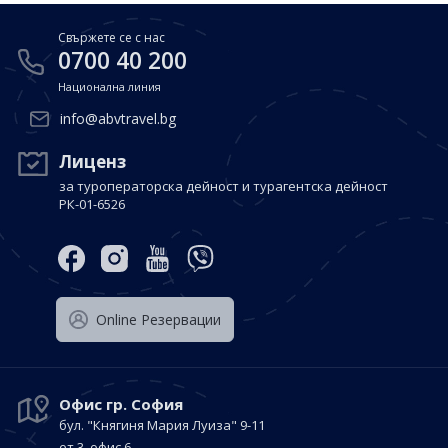
Свържете се с нас
0700 40 200
Национална линия
info@abvtravel.bg
Лиценз
за туроператорска дейност и турагентска дейност
РК-01-6526
Оnline Резервации
Офис гр. София
бул. "Княгиня Мария Луиза"
9-11
ет.3, офис 6