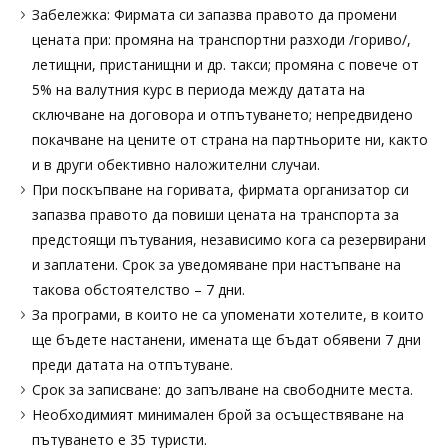
Забележка: Фирмата си запазва правото да промени
цената при: промяна на транспортни разходи /гориво/,
летищни, пристанищни и др. такси; промяна с повече от
5% на валутния курс в периода между датата на
сключване на договора и отпътуването; непредвидено
покачване на цените от страна на партньорите ни, както
и в други обективно наложителни случаи.
При поскъпване на горивата, фирмата организатор си
запазва правото да повиши цената на транспорта за
предстоящи пътувания, независимо кога са резервирани
и заплатени. Срок за уведомяване при настъпване на
такова обстоятелство – 7 дни.
За програми, в които не са упоменати хотелите, в които
ще бъдете настанени, имената ще бъдат обявени 7 дни
преди датата на отпътуване.
Срок за записване: до запълване на свободните места.
Необходимият минимален брой за осъществяване на
пътуването е 35 туристи.