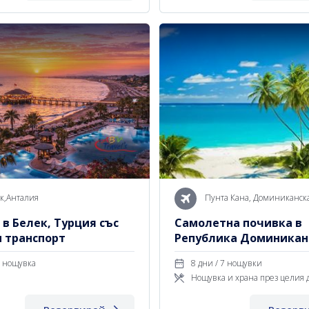
к,Анталия
Пунта Кана, Доминиканск
в Белек, Турция със
Самолетна почивка в
н транспорт
Република Доминикан
Кана с полет от Мадри
 дни / 1 нощувка
8 дни / 7 нощувки
7 нощувки на All Inclus
Нощувка и храна през целия 
АБВ Травелс