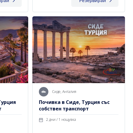
ирай
Резервирай
Сиде, Анталия
Турция
Почивка в Сиде, Турция със
т
собствен транспорт
2 дни / 1 нощувка