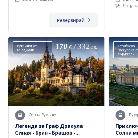
Нощувка
Резервирай
170
/
332
Румъния от
Автобусна
€
лв.
Кърджали
Екскурзия о
Кърджали
Синая, Румъния
Буку
Легенда за Граф Дракула
Приключ
Синая - Бран - Брашов -
Солна м