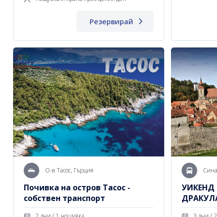
Резервирай
О-в Тасос, Гърция
Сина
Почивка на остров Тасос -
УИКЕНД 
собствен транспорт
ДРАКУЛА
БРАШОВ
2 дни / 1 нощувка
3