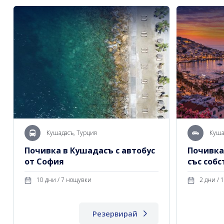
Кушадасъ, Турция
Куша
Почивка в Кушадасъ с автобус
Почивка
от София
със собс
10 дни / 7 нощувки
2
Резервирай