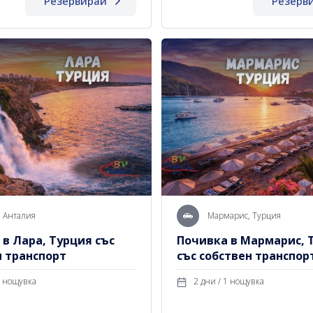
Резервирай
Резерв
, Анталия
Мармарис, Турция
 в Лара, Турция със
Почивка в Мармарис, 
н транспорт
със собствен транспор
 дни / 1 нощувка
2 дни / 1 нощувка