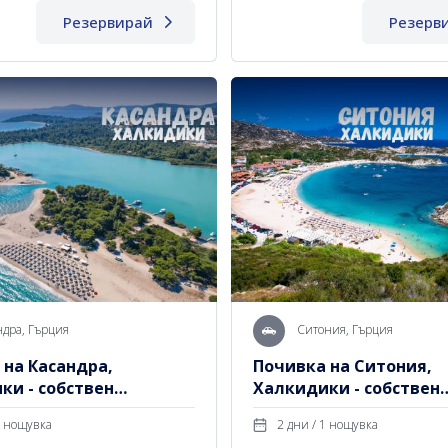
Резервирай
Резерв
ндра, Гърция
Ситония, Гърция
 на Касандра,
Почивка на Ситония,
ки - собствен
Халкидики - собствен
рт
транспорт
 дни / 1 нощувка
2 дни / 1 нощувка