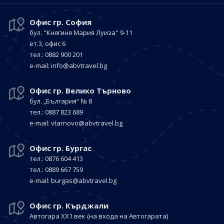
Офис гр. София
бул. "Княгиня Мария Луиза"
9-11
ет.3, офис 6
тел.: 0882 900 201
е-mail:
info@abvtravel.bg
Офис гр. Велико Търново
бул. „България“
№ 8
тел.: 0887 823 689
е-mail:
vtarnovo@abvtravel.bg
Офис гр. Бургас
тел.: 0876 604 413
тел.: 0889 667 759
е-mail:
burgas@abvtravel.bg
Офис гр. Кърджали
Автогара ХХ1 век
(на входа на Автогарата)