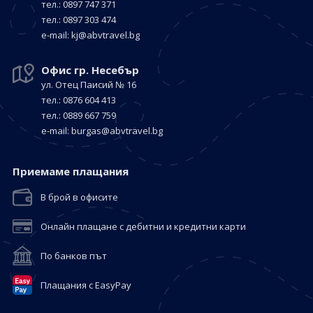
тел.: 0897 747 371
тел.: 0897 303 474
е-mail:
kj@abvtravel.bg
Офис гр. Несебър
ул. Отец Паисий № 16
тел.: 0876 604 413
тел.: 0889 667 759
е-mail:
burgas@abvtravel.bg
Приемaме плащания
В брой в офисите
Онлайн плащане с дебитни и кредитни карти
По банков път
Плащания с EasyPay