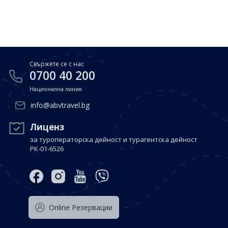
Почивки в Малдиви
Общи условия
Полезна информация
Почивки в Испания
Фирмени данни
Почивки в Италия
Политика за поверителност
Свържете се с нас
Контакти
Почивки в Доминиканска република
0700 40 200
Национална линия
Почивки в Дубай
Вход за агенти
info@abvtravel.bg
Почивка в Мексико
Оnline Резервации
Лиценз
за туроператорска дейност и турагентска дейност
Свържете се с нас
РК-01-6526
0700 40 200
Оnline Резервации