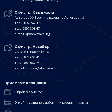
Офис гр. Кърджали
Автогара ХХ1 век
(на входа на Автогарата)
тел.: 0897 747 371
тел.: 0897 303 474
е-mail:
kj@abvtravel.bg
Офис гр. Несебър
ул. Отец Паисий № 16
тел.: 0876 604 413
тел.: 0889 667 759
е-mail:
burgas@abvtravel.bg
Приемaме плащания
В брой в офисите
Онлайн плащане с дебитни и кредитни карти