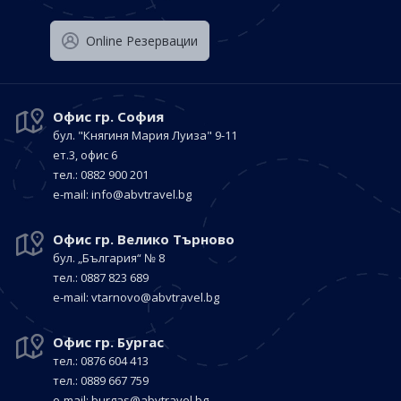
Оnline Резервации
Офис гр. София
бул. "Княгиня Мария Луиза"
9-11
ет.3, офис 6
тел.: 0882 900 201
е-mail:
info@abvtravel.bg
Офис гр. Велико Търново
бул. „България“
№ 8
тел.: 0887 823 689
е-mail:
vtarnovo@abvtravel.bg
Офис гр. Бургас
тел.: 0876 604 413
тел.: 0889 667 759
е-mail:
burgas@abvtravel.bg