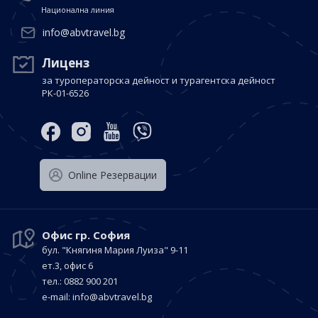
Национална линия
info@abvtravel.bg
Лиценз
за туроператорска дейност и турагентска дейност
РК-01-6526
Оnline Резервации
Офис гр. София
бул. "Княгиня Мария Луиза"
9-11
ет.3, офис 6
тел.: 0882 900 201
е-mail:
info@abvtravel.bg