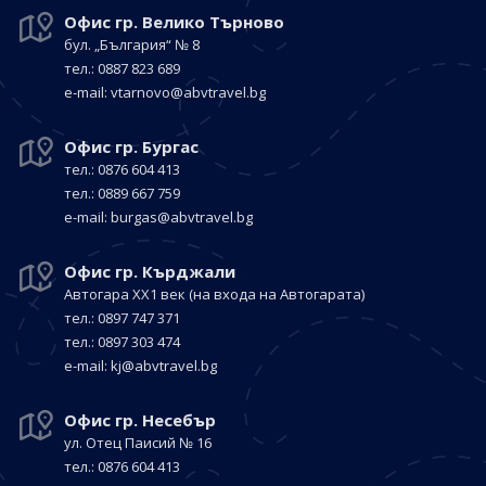
Офис гр. Велико Търново
бул. „България“
№ 8
тел.: 0887 823 689
е-mail:
vtarnovo@abvtravel.bg
Офис гр. Бургас
тел.: 0876 604 413
тел.: 0889 667 759
е-mail:
burgas@abvtravel.bg
Офис гр. Кърджали
Автогара ХХ1 век
(на входа на Автогарата)
тел.: 0897 747 371
тел.: 0897 303 474
е-mail:
kj@abvtravel.bg
Офис гр. Несебър
ул. Отец Паисий № 16
тел.: 0876 604 413