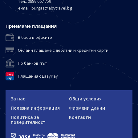
тел.: 0889 667 759
е-mail:
burgas@abvtravel.bg
Приемaме плащания
В брой в офисите
Онлайн плащане с дебитни и кредитни карти
По банков път
Плащания с EasyPay
За нас
Общи условия
Полезна информация
Фирмени данни
Политика за
Контакти
поверителност