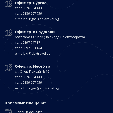
Офис гр. Бургас
тел.: 0876 604 413
тел.: 0889 667 759
е-mail:
burgas@abvtravel.bg
Офис гр. Кърджали
Автогара ХХ1 век
(на входа на Автогарата)
тел.: 0897 747 371
тел.: 0897 303 474
е-mail:
kj@abvtravel.bg
Офис гр. Несебър
ул. Отец Паисий № 16
тел.: 0876 604 413
тел.: 0889 667 759
е-mail:
burgas@abvtravel.bg
Приемaме плащания
В брой в офисите