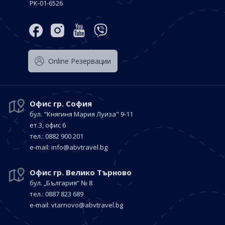
РК-01-6526
Оnline Резервации
Офис гр. София
бул. "Княгиня Мария Луиза"
9-11
ет.3, офис 6
тел.: 0882 900 201
е-mail:
info@abvtravel.bg
Офис гр. Велико Търново
бул. „България“
№ 8
тел.: 0887 823 689
е-mail:
vtarnovo@abvtravel.bg