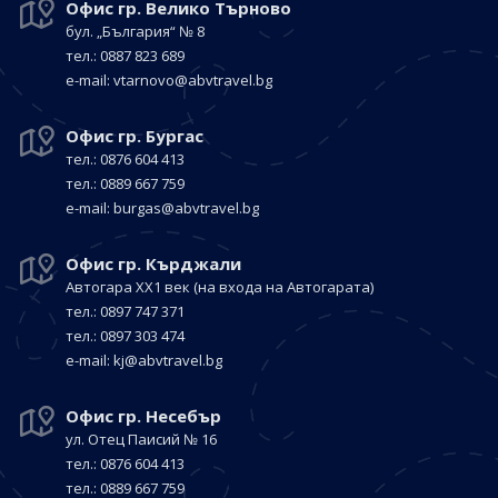
Офис гр. Велико Търново
бул. „България“
№ 8
тел.: 0887 823 689
е-mail:
vtarnovo@abvtravel.bg
Офис гр. Бургас
тел.: 0876 604 413
тел.: 0889 667 759
е-mail:
burgas@abvtravel.bg
Офис гр. Кърджали
Автогара ХХ1 век
(на входа на Автогарата)
тел.: 0897 747 371
тел.: 0897 303 474
е-mail:
kj@abvtravel.bg
Офис гр. Несебър
ул. Отец Паисий № 16
тел.: 0876 604 413
тел.: 0889 667 759