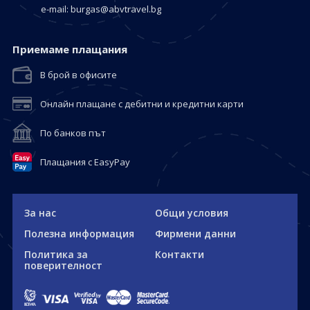
е-mail:
burgas@abvtravel.bg
Приемaме плащания
В брой в офисите
Онлайн плащане с дебитни и кредитни карти
По банков път
Плащания с EasyPay
За нас
Общи условия
Полезна информация
Фирмени данни
Политика за
Контакти
поверителност