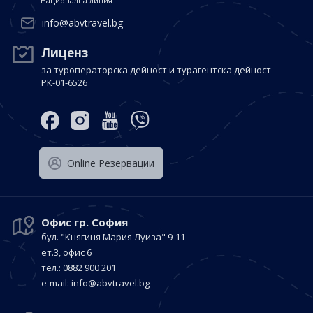
Национална линия
info@abvtravel.bg
Лиценз
за туроператорска дейност и турагентска дейност
РК-01-6526
Оnline Резервации
Офис гр. София
бул. "Княгиня Мария Луиза"
9-11
ет.3, офис 6
тел.: 0882 900 201
е-mail:
info@abvtravel.bg