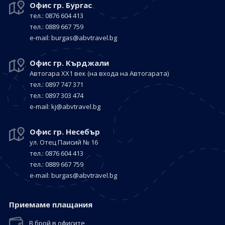
Офис гр. Бургас
тел.: 0876 604 413
тел.: 0889 667 759
е-mail:
burgas@abvtravel.bg
Офис гр. Кърджали
Автогара ХХ1 век
(на входа на Автогарата)
тел.: 0897 747 371
тел.: 0897 303 474
е-mail:
kj@abvtravel.bg
Офис гр. Несебър
ул. Отец Паисий № 16
тел.: 0876 604 413
тел.: 0889 667 759
е-mail:
burgas@abvtravel.bg
Приемaме плащания
В брой в офисите