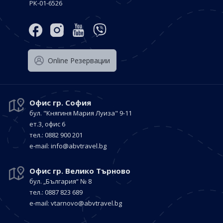
РК-01-6526
Оnline Резервации
Офис гр. София
бул. "Княгиня Мария Луиза"
9-11
ет.3, офис 6
тел.: 0882 900 201
е-mail:
info@abvtravel.bg
Офис гр. Велико Търново
бул. „България“
№ 8
тел.: 0887 823 689
е-mail:
vtarnovo@abvtravel.bg