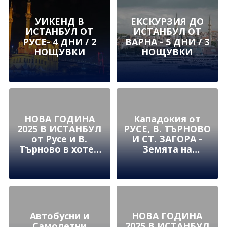
Загора.
УИКЕНД В
ЕКСКУРЗИЯ ДО
ИСТАНБУЛ ОТ
ИСТАНБУЛ ОТ
РУСЕ- 4 ДНИ / 2
ВАРНА - 5 ДНИ / 3
НОЩУВКИ
НОЩУВКИ
НОВА ГОДИНА
Кападокия от
2025 В ИСТАНБУЛ
РУСЕ, В. ТЪРНОВО
от Русе и В.
И СТ. ЗАГОРА -
Търново в хотел
Земята на
DARU SULTAN
приказните
GALATA 4* в
комини и
сърцето на
вълшебни феи -
Таксим
автобусна
Автобусни и
НОВА ГОДИНА
Самолетни
2025 В ИСТАНБУЛ