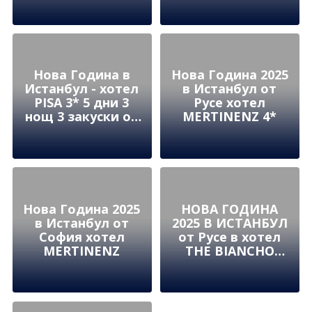
CROWNE PLAZA
MARINA TUZLA 5*
Нова Година в
Нова Година 2025
Истанбул - хотел
в Истанбул от
PISA 3* 5 дни 3
Русе хотел
нощ 3 закуски от
MERTINENZ 4*
София и Пловдив
Нова Година 2025
НОВА ГОДИНА
в Истанбул от
2025 В ИСТАНБУЛ
София хотел
от Русе в хотел
MERTINENZ
THE BIANCHO
hotel PERA 4* в
сърцето на
Таксим