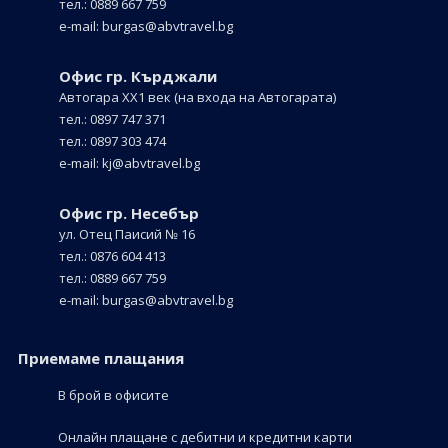
тел.: 0889 667 759
е-mail:
burgas@abvtravel.bg
Офис гр. Кърджали
Автогара ХХ1 век
(на входа на Автогарата)
тел.: 0897 747 371
тел.: 0897 303 474
е-mail:
kj@abvtravel.bg
Офис гр. Несебър
ул. Отец Паисий № 16
тел.: 0876 604 413
тел.: 0889 667 759
е-mail:
burgas@abvtravel.bg
Приемaме плащания
В брой в офисите
Онлайн плащане с дебитни и кредитни карти