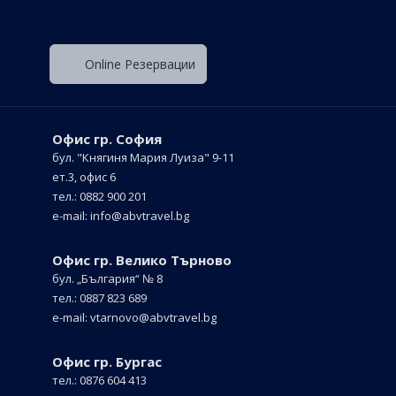
Оnline Резервации
Офис гр. София
бул. "Княгиня Мария Луиза"
9-11
ет.3, офис 6
тел.: 0882 900 201
е-mail:
info@abvtravel.bg
Офис гр. Велико Търново
бул. „България“
№ 8
тел.: 0887 823 689
е-mail:
vtarnovo@abvtravel.bg
Офис гр. Бургас
тел.: 0876 604 413