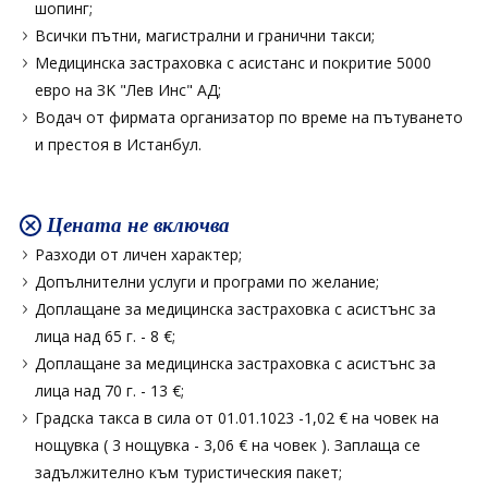
шопинг;
Всички пътни, магистрални и гранични такси;
Медицинска застраховка с асистанс и покритие 5000
евро на ЗK "Лев Инс" АД;
Водач от фирмата организатор по време на пътуването
и престоя в Истанбул.
Цената не включва
Разходи от личен характер;
Допълнителни услуги и програми по желание;
Доплащане за медицинска застраховка с асистънс за
лица над 65 г. - 8 €;
Доплащане за медицинска застраховка с асистънс за
лица над 70 г. - 13 €;
Градска такса в сила от 01.01.1023 -1,02 € на човек на
нощувка ( 3 нощувка - 3,06 € на човек ). Заплаща се
задължително към туристическия пакет;