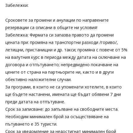
Забележки:
Сроковете за промени и анулации по направените
резервации са описани в общите ни условия!
Забележка: Фирмата си запазва правото да промени
цената при: промяна на транспортни разходи /гориво/,
летищни, пристанищни и др. такси; промяна с повече от 5%
на валутния курс в периода между датата на сключване на
договора и отпътуването; непредвидено покачване на
цените от страна на партньорите ни, както и в други
обективно наложителни случаи.
За програми, в които не са упоменати хотелите, в които
ще бъдете настанени, имената ще бъдат обявени 7 дни
преди датата на отпътуване.
Срок за записване: до запълване на свободните места.
Необходим минимален брой за осъществяване на
пътуването е 35 туристи.
Срок за уведомление за недостигнат минимален брой