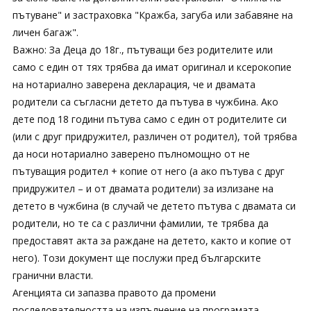
пътуване" и застраховка "Кражба, загуба или забавяне на
личен багаж".
Важно: За Деца до 18г., пътуващи без родителите или
само с един от тях трябва да имат оригинал и ксерокопие
на нотариално заверена декларация, че и двамата
родители са съгласни детето да пътува в чужбина. Ако
дете под 18 години пътува само с един от родителите си
(или с друг придружител, различен от родител), той трябва
да носи нотариално заверено пълномощно от не
пътуващия родител + копие от него (а ако пътува с друг
придружител – и от двамата родители) за излизане на
детето в чужбина (в случай че детето пътува с двамата си
родители, но те са с различни фамилии, те трябва да
предоставят акта за раждане на детето, както и копие от
него). Този документ ще послужи пред българските
гранични власти.
Агенцията си запазва правото да промени
последователността на изпълнение на програмата.