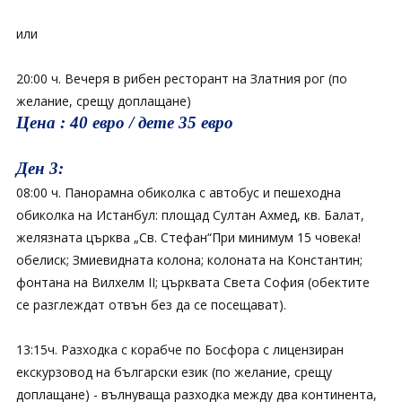
или
20:00 ч. Вечеря в рибен ресторант на Златния рог (по
желание, срещу доплащане)
Цена : 40 евро / дете 35 евро
Ден 3:
08:00 ч. Пaнорамна обиколка с автобус и пешеходна
обиколка на Истанбул: площад Султан Ахмед, кв. Балат,
желязната църква „Св. Стефан“При минимум 15 човека!
обелиск; Змиевидната колона; колоната на Константин;
фонтана на Вилхелм II; църквата Света София (обектите
се разглеждат отвън без да се посещават).
13:15ч. Разходка с корабче по Босфора с лицензиран
екскурзовод на български език (по желание, срещу
доплащане) - вълнуваща разходка между два континента,