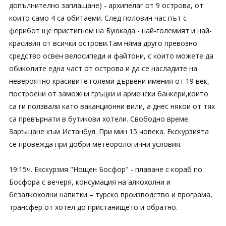
допълнително заплащане) - архипелаг от 9 острова, от
които само 4 са обитаеми. След половин час път с
ферибот ще пристигнем на Буюкада - най-големият и най-
красивия от всички острови.Там няма друго превозно
средство освен велосипеди и файтони, с които можете да
обиколите една част от острова и да се насладите на
невероятно красивите големи дървени имения от 19 век,
построени от заможни гръцки и арменски банкери,които
са ги ползвали като ваканционни вили, а днес някои от тях
са превърнати в бутикови хотели. Свободно време.
Заръщане към Истанбул. При мин 15 човека. Екскурзията
се провежда при добри метеорологични условия.
19:15ч. Екскурзия "Нощен Босфор" - плаване с кораб по
Босфора с вечеря, консумация на алкохолни и
безалкохолни напитки – турско производство и програма,
трансфер от хотел до пристанището и обратно.