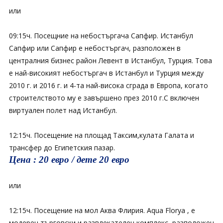
или
09:15ч. Посещние на небостъргача Сапфир. Истанбул
Сапфир или Сапфир е небостъргач, разположен в
централния бизнес район Левент в Истанбул, Турция. Това
е най-високият небостъргач в Истанбул и Турция между
2010 г. и 2016 г. и 4-та най-висока сграда в Европа, когато
строителството му е завършено през 2010 г.С включен
виртуален полет над Истанбул.
12:15ч. Посещение на площад Таксим,кулата Галата и
трансфер до Египетския пазар.
Цена : 20 евро / дете 20 евро
или
12:15ч. Посещение на мол Аква Флирия. Aqua Florya , е
модерен търговски и развлекателен комплекс, разположен