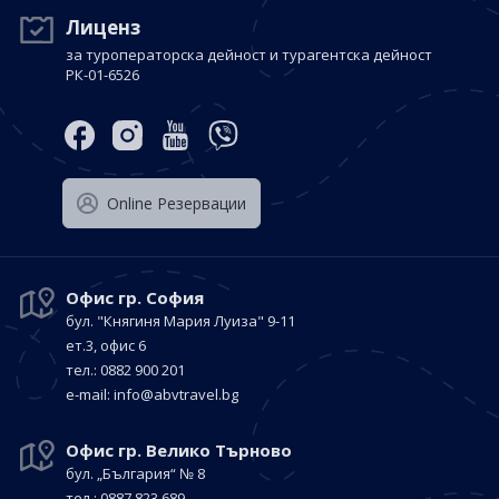
Лиценз
за туроператорска дейност и турагентска дейност
РК-01-6526
Оnline Резервации
Офис гр. София
бул. "Княгиня Мария Луиза"
9-11
ет.3, офис 6
тел.: 0882 900 201
е-mail:
info@abvtravel.bg
Офис гр. Велико Търново
бул. „България“
№ 8
тел.: 0887 823 689