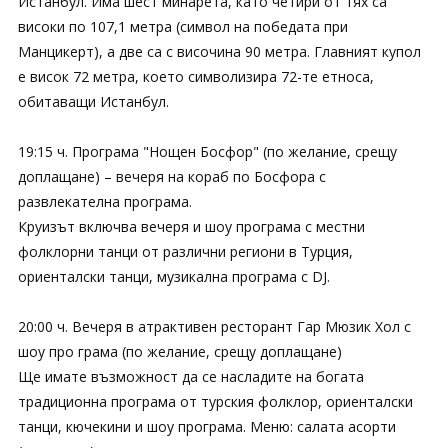
Истанбул. Има шест минарета, като четири от тях са
високи по 107,1 метра (символ на победата при
Манцикерт), а две са с височина 90 метра. Главният купол
е висок 72 метра, което символизира 72-те етноса,
обитаващи Истанбул.
19:15 ч. Програма "Нощен Босфор" (по желание, срещу
доплащане) – вечеря на кораб по Босфора с
развлекателна програма.
Круизът включва вечеря и шоу програма с местни
фолклорни танци от различни региони в Турция,
ориенталски танци, музикална програма с DJ.
20:00 ч. Вечеря в атрактивен ресторант Гар Мюзик Хол с
шоу про грама (по желание, срещу доплащане)
Ще имате възможност да се насладите на богата
традиционна програма от турския фолклор, ориенталски
танци, кючекини и шоу програма. Меню: салата асорти