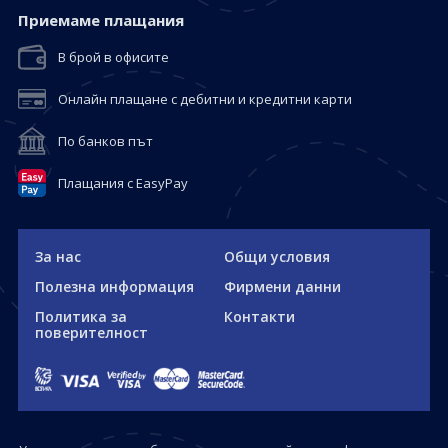
Приемaме плащания
В брой в офисите
Онлайн плащане с дебитни и кредитни карти
По банков път
Плащания с EasyPay
За нас
Общи условия
Полезна информация
Фирмени данни
Политика за
Контакти
поверителност