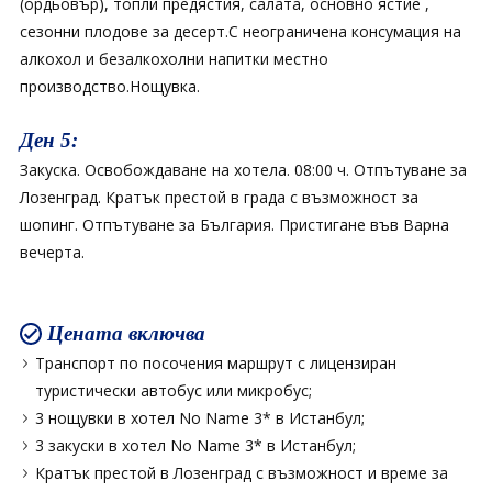
(ордьовър), топли предястия, салата, основно ястие ,
сезонни плодове за десерт.С неограничена консумация на
алкохол и безалкохолни напитки местно
производство.Нощувка.
Ден 5:
Закуска. Освобождаване на хотела. 08:00 ч. Отпътуване за
Лозенград. Кратък престой в града с възможност за
шопинг. Отпътуване за България. Пристигане във Варна
вечерта.
Цената включва
Транспорт по посочения маршрут с лицензиран
туристически автобус или микробус;
3 нощувки в хотел No Name 3* в Истанбул;
3 закуски в хотел No Name 3* в Истанбул;
Кратък престой в Лозенград с възможност и време за