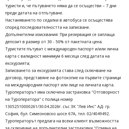
туристи и, че пътуването няма да се осъществи – 7 дни
преди датата на отпътуване.
Настаняването по седалки в автобуса се осъщестява
според последователността на записване.
Допълнителни изисквания: При резервация се заплаща
депозит в размер от 30 - 50% от пакетната цена.
Туристите пътуват с международен паспорт и/или лична
карта с валидност минимум 6 месеца след датата на
екскурзията;
Записването за екскурзията става след сключване на
договор, представяне на фотокопие на първите страници
на международния паспорт или лице на личната карта.
Туроператорът има сключена застраховка "Отговорност
на Туроператора" с полица номер
13052510000261/30.04.2026г. със ЗК "Лев Инс" АД- гр.
София, бул. Симеоновско шосе 67А, тел. 02/4049492.
Туроператорът предлага на всеки клиент възможността
за сключване на допълнителни застраховки "Отмяна на