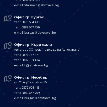
е-mail:
vtarnovo@abvtravel.bg
Офис гр. Бургас
тел.: 0876 604 413
тел.: 0889 667 759
е-mail:
burgas@abvtravel.bg
Офис гр. Кърджали
Автогара ХХ1 век
(на входа на Автогарата)
тел.: 0897 747 371
тел.: 0897 303 474
е-mail:
kj@abvtravel.bg
Офис гр. Несебър
ул. Отец Паисий № 16
тел.: 0876 604 413
тел.: 0889 667 759
е-mail:
burgas@abvtravel.bg