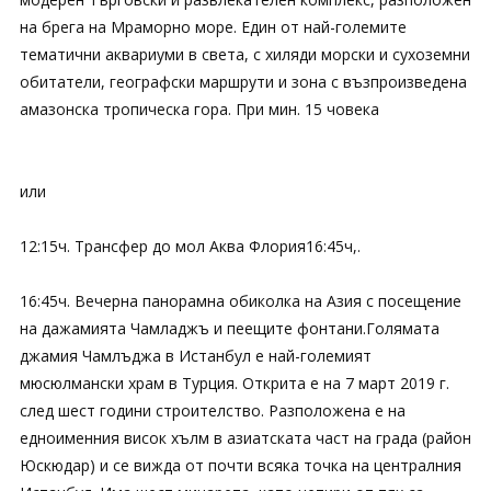
на брега на Мраморно море. Един от най-големите
тематични аквариуми в света, с хиляди морски и сухоземни
обитатели, географски маршрути и зона с възпроизведена
амазонска тропическа гора. При мин. 15 човека
или
12:15ч. Трансфер до мол Аква Флория16:45ч,.
16:45ч. Вечерна панорамна обиколка на Азия с посещение
на дажамията Чамладжъ и пеещите фонтани.Голямата
джамия Чамлъджа в Истанбул е най-големият
мюсюлмански храм в Турция. Открита е на 7 март 2019 г.
след шест години строителство. Разположена е на
едноименния висок хълм в азиатската част на града (район
Юскюдар) и се вижда от почти всяка точка на централния