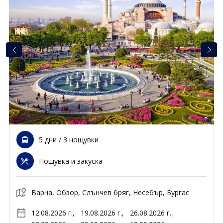
Почивки в Малдиви
Общи условия
Полезна информация
Почивки в Испания
Фирмени данни
Почивки в Италия
Политика за поверителност
Контакти
Почивки в Доминиканска република
Почивки в Дубай
Вход за агенти
Почивка в Мексико
Оnline Резервации
Свържете се с нас
5 дни / 3 нощувки
0700 40 200
Нощувка и закуска
Варна, Обзор, Слънчев бряг, Несебър, Бургас
12.08.2026 г.,
19.08.2026 г.,
26.08.2026 г.,