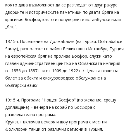
която дава възможност да се разгледат от друг ракурс
дворците и историческите паметници по двата бряга на
красивия Босфор, както и популярните истанбулски вили
„Ялъ“.
13:15ч. Посещение на Долмабахче (на турски: Dolmabahçe
Sarayı), разположен в район Бешикташ в Истанбул, Турция,
на европейския бряг на пролива Босфор, служи като
главен административен център на Османската империя
от 1856 до 1887 г. и от 1909 до 1922 г../ Цената включва
билет за обекта и екскурзоводско обслужване на
български език/
19:15 ч. Програма "Нощен Босфор" (по желание, срещу
доплащане) – вечеря на кораб по Босфора с
развлекателна програма.
Круизът включва вечеря и шоу програма с местни
фолклорни танци от различни региони в Турция,