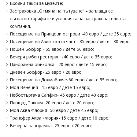
Входни такси за музеите;
Застраховка „Отмяна на пътуване“ – заплаща се
съгласно тарифите и условията на застрахователната
компания.
Посещение на Принцови острови -40 евро / дете 35 евро;
Посещение на Азиатската част - 35 евро / дете - 30 евро;
Нощен Босфор - 55 евро / дете 50 евро;
Вечеря рибен ресторант-40 евро / дете 35 евро;
Панорамна обиколка - 20 евро / дете 15 евро;
Дневен Босфор- 25 евро / 20 евро;
Посещение на Долмабахче-60 евро / дете 55 евро;
Мол Венеция - 15 евро / дете 15 евро;
Небостъргача Сапфир- 45 евро / дете 40 евро;
Площад Таксим- 20 евро / дете 20 евро;
Мол Аква Флория- 50 евро / дете 45 евро;
Трансфер Аква Флория- 15 евро / дете 10 евро;
Вечерна панорамна- 25 евро / 20 евро;