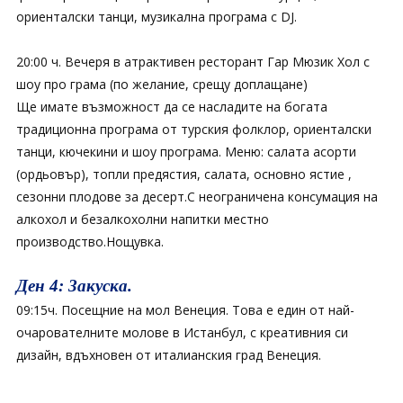
ориенталски танци, музикална програма с DJ.
20:00 ч. Вечеря в атрактивен ресторант Гар Мюзик Хол с
шоу про грама (по желание, срещу доплащане)
Ще имате възможност да се насладите на богата
традиционна програма от турския фолклор, ориенталски
танци, кючекини и шоу програма. Меню: салата асорти
(ордьовър), топли предястия, салата, основно ястие ,
сезонни плодове за десерт.С неограничена консумация на
алкохол и безалкохолни напитки местно
производство.Нощувка.
Ден 4: Закуска.
09:15ч. Посещние на мол Венеция. Това е един от най-
очарователните молове в Истанбул, с креативния си
дизайн, вдъхновен от италианския град Венеция.