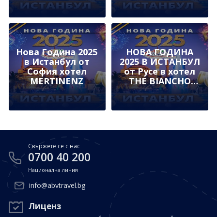
Нова Година 2025
НОВА ГОДИНА
в Истанбул от
2025 В ИСТАНБУЛ
София хотел
от Русе в хотел
MERTINENZ
THE BIANCHO
hotel PERA 4* в
сърцето на
Таксим
Свържете се с нас
0700 40 200
Национална линия
info@abvtravel.bg
Лиценз