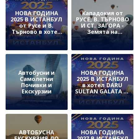
НОВА ГОДИНА
Кападокия от
2025 В ИСТАНБУЛ
РУСЕ, В. ТЪРНОВО
от Русе и В.
И СТ. ЗАГОРА -
Търново в хотел
Земята на
DARU SULTAN
приказните
GALATA 4* в
комини и
сърцето на
вълшебни феи -
Таксим
автобусна
Автобусни и
НОВА ГОДИНА
Самолетни
2025 В ИСТАНБУЛ
Почивки и
в хотел DARU
Екскурзии
SULTAN GALATA 4*
в сърцето на
Таксим
АВТОБУСНА
НОВА ГОДИНА
ЕКСКУРЗИЯ ДО
2027 В ИСТАНБУЛ