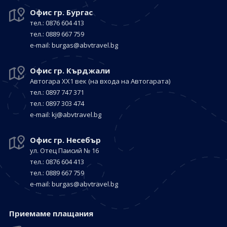
Офис гр. Бургас
тел.: 0876 604 413
тел.: 0889 667 759
е-mail:
burgas@abvtravel.bg
Офис гр. Кърджали
Автогара ХХ1 век
(на входа на Автогарата)
тел.: 0897 747 371
тел.: 0897 303 474
е-mail:
kj@abvtravel.bg
Офис гр. Несебър
ул. Отец Паисий № 16
тел.: 0876 604 413
тел.: 0889 667 759
е-mail:
burgas@abvtravel.bg
Приемaме плащания