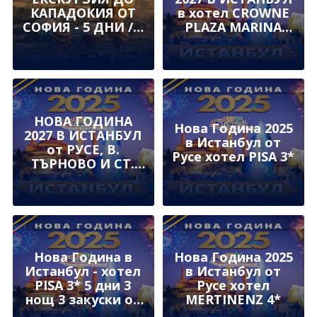
КАПАДОКИЯ ОТ
в хотел CROWNE
СОФИЯ - 5 ДНИ / 4
PLAZA MARINA
НОЩУВКИ
TUZLA 5*
НОВА ГОДИНА
Нова Година 2025
2027 В ИСТАНБУЛ
в Истанбул от
от РУСЕ, В.
Русе хотел PISA 3*
ТЪРНОВО И СТ.
ЗАГОРАв хотел
CROWNE PLAZA
MARINA TUZLA 5*
Нова Година в
Нова Година 2025
Истанбул - хотел
в Истанбул от
PISA 3* 5 дни 3
Русе хотел
нощ 3 закуски от
MERTINENZ 4*
София и Пловдив