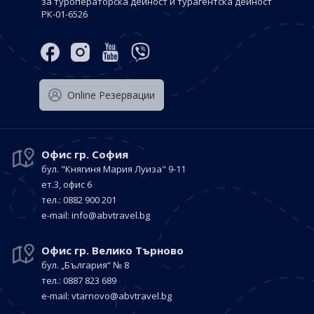
за туроператорска дейност и турагентска дейност
РК-01-6526
Оnline Резервации
Офис гр. София
бул. "Княгиня Мария Луиза"
9-11
ет.3, офис 6
тел.: 0882 900 201
е-mail:
info@abvtravel.bg
Офис гр. Велико Търново
бул. „България“
№ 8
тел.: 0887 823 689
е-mail:
vtarnovo@abvtravel.bg