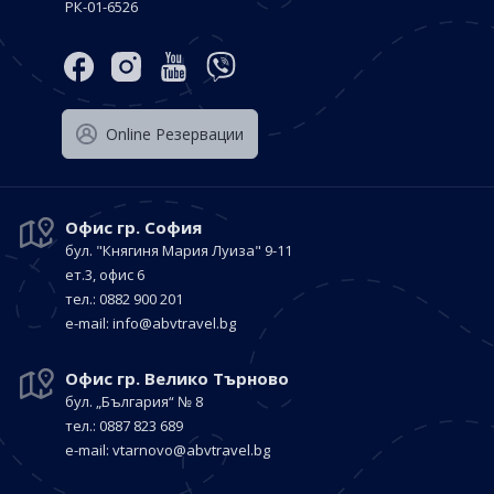
РК-01-6526
Оnline Резервации
Офис гр. София
бул. "Княгиня Мария Луиза"
9-11
ет.3, офис 6
тел.: 0882 900 201
е-mail:
info@abvtravel.bg
Офис гр. Велико Търново
бул. „България“
№ 8
тел.: 0887 823 689
е-mail:
vtarnovo@abvtravel.bg