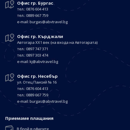
Офис гр. Бургас
тел.: 0876 604 413
тел.: 0889 667 759
е-mail:
burgas@abvtravel.bg
Офис гр. Кърджали
Автогара ХХ1 век
(на входа на Автогарата)
тел.: 0897 747 371
тел.: 0897 303 474
е-mail:
kj@abvtravel.bg
Офис гр. Несебър
ул. Отец Паисий № 16
тел.: 0876 604 413
тел.: 0889 667 759
е-mail:
burgas@abvtravel.bg
Приемaме плащания
В брой в офисите