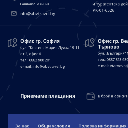
и турагентска де
Национална линия
РК-01-6526
info@abvtravel.bg
Офис гр. София
Офис гр. В
Търново
бул. "Княгиня Мария Луиза"
9-11
бул. „България“
ет.3, офис 6
тел.: 0887 823 68
тел.: 0882 900 201
е-mail:
vtarnovo@
е-mail:
info@abvtravel.bg
Приемaме плащания
В брой в офисит
За нас
Общи условия
Полезна информация