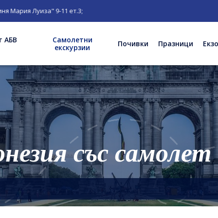
рия Луиза" 9-11 ет.3;
т АБВ
Самолетни
Почивки
Празници
Екз
екскурзии
онезия със самолет