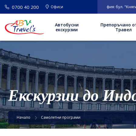
0700 40 200
ВАЖНО
: Нов адрес на офис София: бул. "Княгиня Ма
Офиси
Автобусни
Препоръчано о
екскурзии
Травел
Екскурзии до Инд
Начало
Самолетни програми