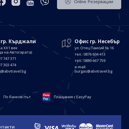
Оnline Резервации
 гр. Кърджали
Офис гр. Несебър
а ХХ1 век
ул. Отец Паисий № 16
да на Автогарата)
тел.: 0876 604 413
97 747 371
тел.: 0889 667 759
97 303 474
е-mail:
j@abvtravel.bg
burgas@abvtravel.bg
По банков път
Плащания с EasyPay
нтакти