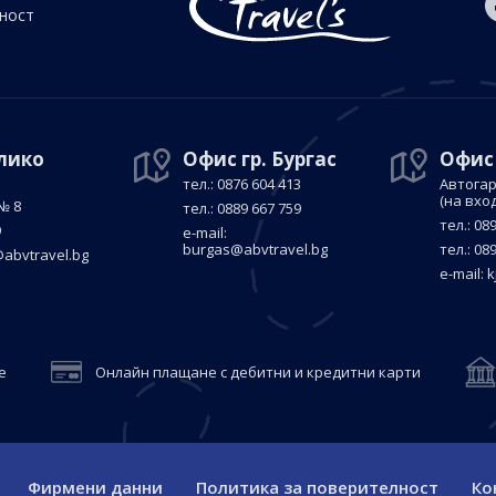
йност
елико
Офис гр. Бургас
Офис
тел.: 0876 604 413
Автогар
(на вхо
№ 8
тел.: 0889 667 759
тел.: 08
9
е-mail:
burgas@abvtravel.bg
тел.: 08
abvtravel.bg
е-mail:
k
е
Онлайн плащане с дебитни и кредитни карти
Фирмени данни
Политика за поверителност
Ко