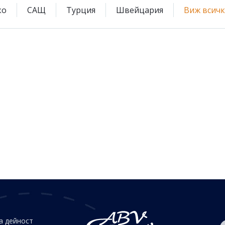
ко
САЩ
Турция
Швейцария
Виж всич
а дейност