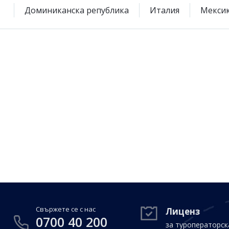
Доминиканска република
Италия
Мекси
Свържете се с нас
Лиценз
0700 40 200
за туроператорск