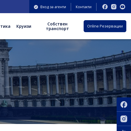
Вход за агенти
Контакти
Собствен
отика
Круизи
Оnline Резервации
транспорт