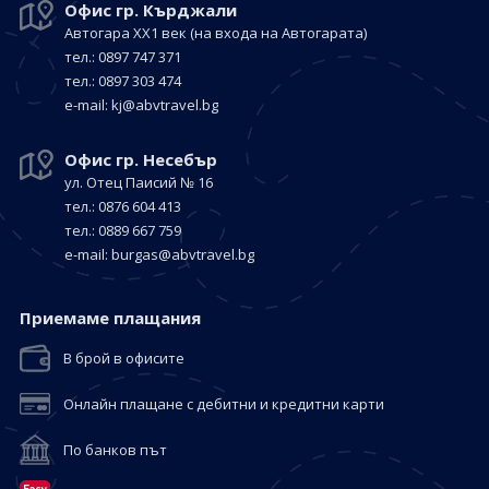
Офис гр. Кърджали
Автогара ХХ1 век
(на входа на Автогарата)
тел.: 0897 747 371
тел.: 0897 303 474
е-mail:
kj@abvtravel.bg
Офис гр. Несебър
ул. Отец Паисий № 16
тел.: 0876 604 413
тел.: 0889 667 759
е-mail:
burgas@abvtravel.bg
Приемaме плащания
В брой в офисите
Онлайн плащане с дебитни и кредитни карти
По банков път