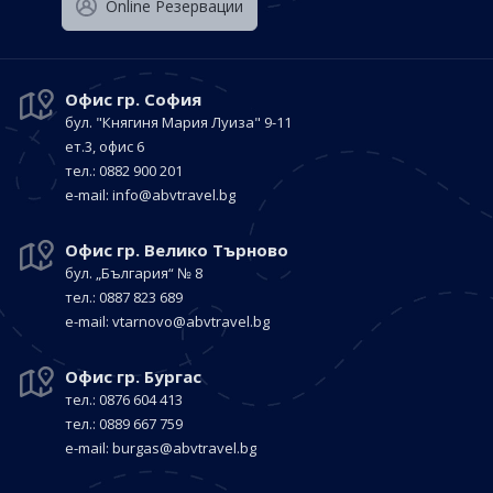
Оnline Резервации
Офис гр. София
бул. "Княгиня Мария Луиза"
9-11
ет.3, офис 6
тел.: 0882 900 201
е-mail:
info@abvtravel.bg
Офис гр. Велико Търново
бул. „България“
№ 8
тел.: 0887 823 689
е-mail:
vtarnovo@abvtravel.bg
Офис гр. Бургас
тел.: 0876 604 413
тел.: 0889 667 759
е-mail:
burgas@abvtravel.bg