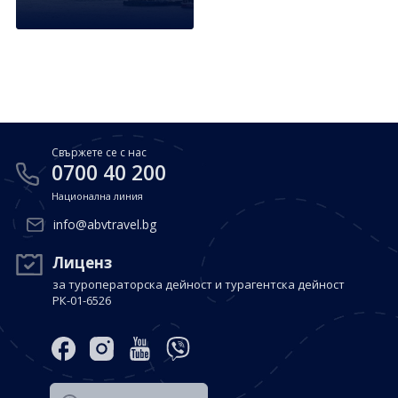
Почивки в Малдиви
Общи условия
Полезна информация
Почивки в Испания
Фирмени данни
Почивки в Италия
Политика за поверителност
Контакти
Почивки в Доминиканска република
Свържете се с нас
Почивки в Дубай
Вход за агенти
0700 40 200
Почивка в Мексико
Национална линия
Оnline Резервации
info@abvtravel.bg
Свържете се с нас
Лиценз
0700 40 200
за туроператорска дейност и турагентска дейност
РК-01-6526