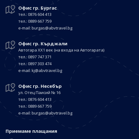
Офис гр. Бургас
тел.: 0876 604 413
тел.: 0889 667 759
е-mail:
burgas@abvtravel.bg
Офис гр. Кърджали
Автогара ХХ1 век
(на входа на Автогарата)
тел.: 0897 747 371
тел.: 0897 303 474
е-mail:
kj@abvtravel.bg
Офис гр. Несебър
ул. Отец Паисий № 16
тел.: 0876 604 413
тел.: 0889 667 759
е-mail:
burgas@abvtravel.bg
Приемaме плащания