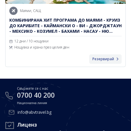
Почивки в Малдиви
Общи условия
Маями, САЩ
Полезна информация
Почивки в Испания
КОМБИНИРАНА ХИТ ПРОГРАМА ДО МАЯМИ - КРУИЗ
Фирмени данни
ДО КАРИБИТЕ - КАЙМАНСКИ О - ВИ - ДЖОРДЖТАУН
Почивки в Италия
Политика за поверителност
- МЕКСИКО - КОЗУМЕЛ - БАХАМИ - НАСАУ - НЮ
ЙОРК
Контакти
Почивки в Доминиканска република
12 дни / 10 нощувки
Нощувка и храна през целия ден
Почивки в Дубай
Вход за агенти
Резервирай
Почивка в Мексико
Оnline Резервации
Свържете се с нас
0700 40 200
Свържете се с нас
0700 40 200
Национална линия
info@abvtravel.bg
Лиценз