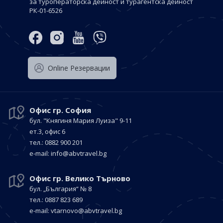
за туроператорска дейност и турагентска дейност
РК-01-6526
Оnline Резервации
Офис гр. София
бул. "Княгиня Мария Луиза"
9-11
ет.3, офис 6
тел.: 0882 900 201
е-mail:
info@abvtravel.bg
Офис гр. Велико Търново
бул. „България“
№ 8
тел.: 0887 823 689
е-mail:
vtarnovo@abvtravel.bg