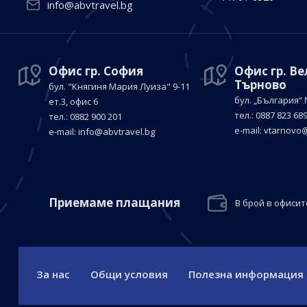
info@abvtravel.bg
Офис гр. София
Офис гр. В
Търново
бул. "Княгиня Мария Луиза"
9-11
бул. „България“
ет.3, офис 6
тел.: 0887 823 68
тел.: 0882 900 201
е-mail:
vtarnovo@
е-mail:
info@abvtravel.bg
Приемaме плащания
В брой в офисит
За нас
Общи условия
Полезна информация