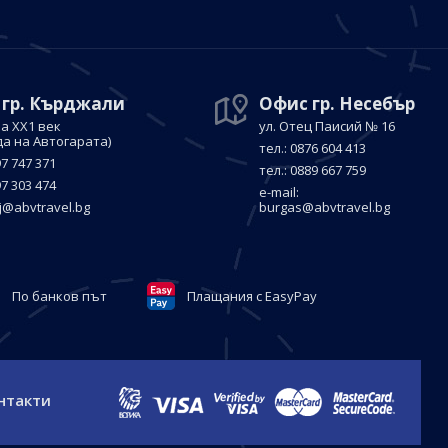
 гр. Кърджали
Офис гр. Несебър
а ХХ1 век
ул. Отец Паисий № 16
да на Автогарата)
тел.: 0876 604 413
97 747 371
тел.: 0889 667 759
97 303 474
е-mail:
j@abvtravel.bg
burgas@abvtravel.bg
По банков път
Плащания с EasyPay
нтакти