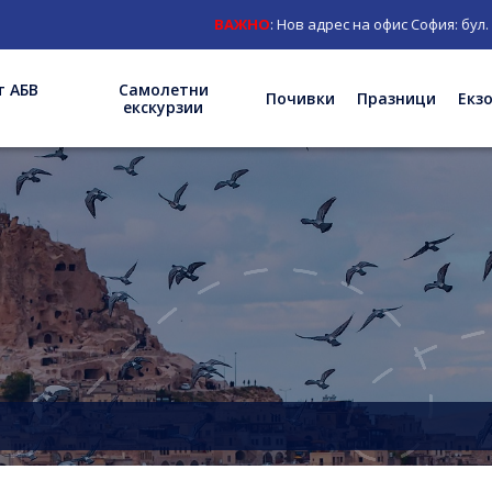
ВАЖНО
: Нов адрес на офис София: бул. "Княг
т АБВ
Самолетни
Почивки
Празници
Екз
екскурзии