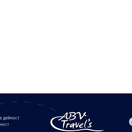
а дейност
йност