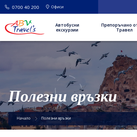
0700 40 200
Офиси
Автобусни
Препоръчано о
екскурзии
Травел
Полезни връзки
Начало
Полезни връзки