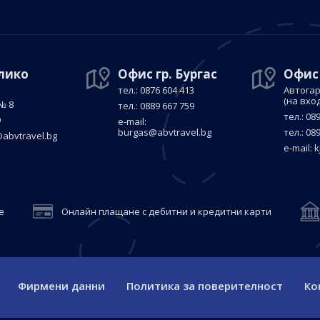
елико
Офис гр. Бургас
Офис
тел.: 0876 604 413
Автогар
(на вхо
№ 8
тел.: 0889 667 759
тел.: 08
9
е-mail:
burgas@abvtravel.bg
тел.: 08
abvtravel.bg
е-mail:
k
е
Онлайн плащане с дебитни и кредитни карти
Фирмени данни
Политика за поверителност
Ко