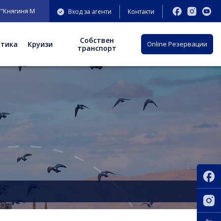
иня Мария Луиза" 9-11 ет.3;
Вход за агенти
Контакти
Собствен
отика
Круизи
Оnline Резервации
транспорт