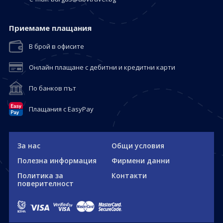
Приемaме плащания
В брой в офисите
Онлайн плащане с дебитни и кредитни карти
По банков път
Плащания с EasyPay
За нас
Общи условия
Полезна информация
Фирмени данни
Политика за
Контакти
поверителност