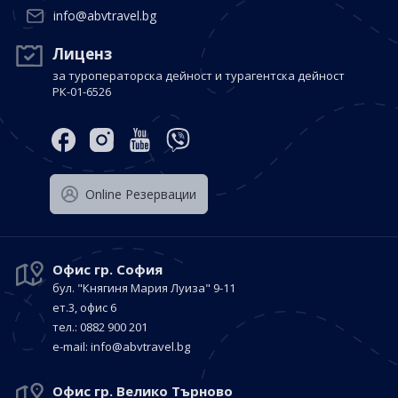
info@abvtravel.bg
Лиценз
за туроператорска дейност и турагентска дейност
РК-01-6526
Оnline Резервации
Офис гр. София
бул. "Княгиня Мария Луиза"
9-11
ет.3, офис 6
тел.: 0882 900 201
е-mail:
info@abvtravel.bg
Офис гр. Велико Търново