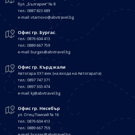
бул. „България“
№ 8
тел.: 0887 823 689
е-mail:
vtarnovo@abvtravel.bg
Офис гр. Бургас
тел.: 0876 604 413
тел.: 0889 667 759
е-mail:
burgas@abvtravel.bg
Офис гр. Кърджали
Автогара ХХ1 век
(на входа на Автогарата)
тел.: 0897 747 371
тел.: 0897 303 474
е-mail:
kj@abvtravel.bg
Офис гр. Несебър
ул. Отец Паисий № 16
тел.: 0876 604 413
тел.: 0889 667 759
е-mail:
burgas@abvtravel.bg