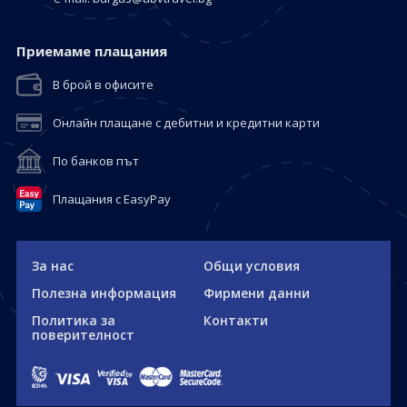
Приемaме плащания
В брой в офисите
Онлайн плащане с дебитни и кредитни карти
По банков път
Плащания с EasyPay
За нас
Общи условия
Полезна информация
Фирмени данни
Политика за
Контакти
поверителност