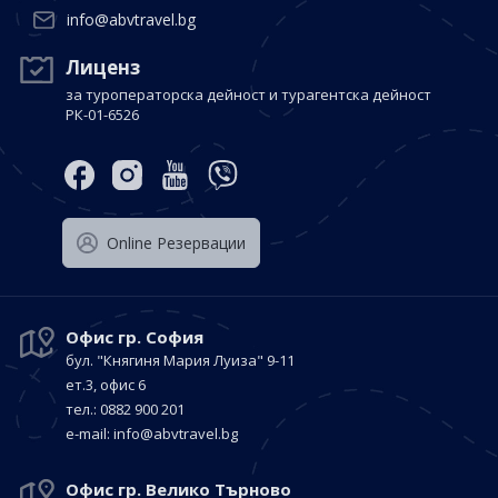
info@abvtravel.bg
Лиценз
за туроператорска дейност и турагентска дейност
РК-01-6526
Оnline Резервации
Офис гр. София
бул. "Княгиня Мария Луиза"
9-11
ет.3, офис 6
тел.: 0882 900 201
е-mail:
info@abvtravel.bg
Офис гр. Велико Търново