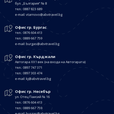
бул. „България“
№ 8
тел.: 0887 823 689
е-mail:
vtarnovo@abvtravel.bg
Офис гр. Бургас
тел.: 0876 604 413
тел.: 0889 667 759
е-mail:
burgas@abvtravel.bg
Офис гр. Кърджали
Автогара ХХ1 век
(на входа на Автогарата)
тел.: 0897 747 371
тел.: 0897 303 474
е-mail:
kj@abvtravel.bg
Офис гр. Несебър
ул. Отец Паисий № 16
тел.: 0876 604 413
тел.: 0889 667 759
е-mail:
burgas@abvtravel.bg