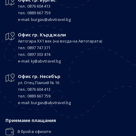
тел.: 0876 604 413
тел.: 0889 667 759
е-mail:
burgas@abvtravel.bg
Офис гр. Кърджали
Автогара ХХ1 век
(на входа на Автогарата)
тел.: 0897 747 371
тел.: 0897 303 474
е-mail:
kj@abvtravel.bg
Офис гр. Несебър
ул. Отец Паисий № 16
тел.: 0876 604 413
тел.: 0889 667 759
е-mail:
burgas@abvtravel.bg
Приемaме плащания
В брой в офисите