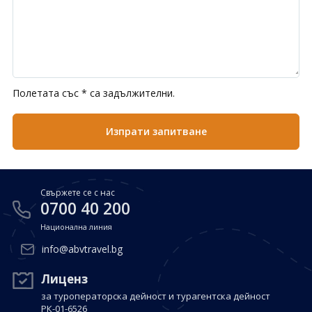
Полетата със * са задължителни.
Свържете се с нас
0700 40 200
Национална линия
info@abvtravel.bg
Лиценз
за туроператорска дейност и турагентска дейност
РК-01-6526