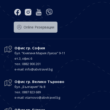
Оnline Резервации
Офис гр. София
бул. "Княгиня Мария Луиза"
9-11
ет.3, офис 6
тел.: 0882 900 201
е-mail:
info@abvtravel.bg
Офис гр. Велико Търново
бул. „България“
№ 8
тел.: 0887 823 689
е-mail:
vtarnovo@abvtravel.bg
Офис гр. Бургас