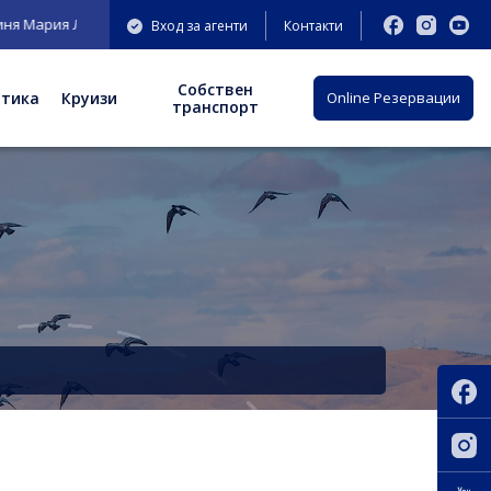
ария Луиза" 9-11 ет.3;
Вход за агенти
Контакти
Собствен
отика
Круизи
Оnline Резервации
транспорт