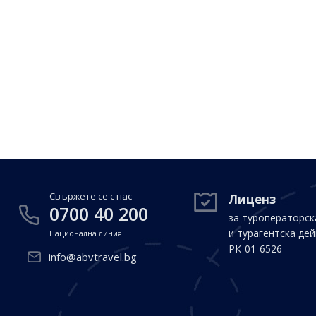
Свържете се с нас
Лиценз
0700 40 200
за туроператорск
и турагентска де
Национална линия
РК-01-6526
info@abvtravel.bg