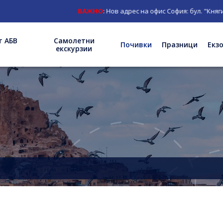
ВАЖНО
: Нов адрес на офис София: бул. "Княгиня М
т АБВ
Самолетни
Почивки
Празници
Екз
екскурзии