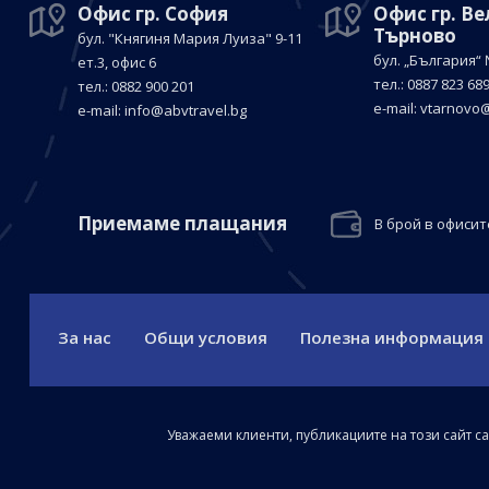
Офис гр. София
Офис гр. В
Търново
бул. "Княгиня Мария Луиза"
9-11
бул. „България“
ет.3, офис 6
тел.: 0887 823 68
тел.: 0882 900 201
е-mail:
vtarnovo@
е-mail:
info@abvtravel.bg
Приемaме плащания
В брой в офисит
За нас
Общи условия
Полезна информация
Уважаеми клиенти, публикациите на този сайт с