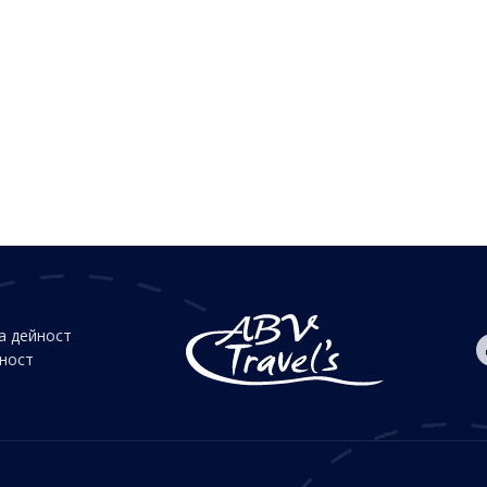
а дейност
йност