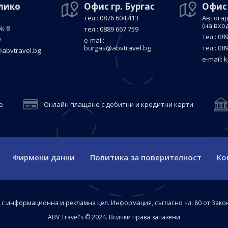
елико
Офис гр. Бургас
Офис
тел.: 0876 604 413
Автогар
(на вхо
№ 8
тел.: 0889 667 759
тел.: 08
9
е-mail:
burgas@abvtravel.bg
тел.: 08
abvtravel.bg
е-mail:
k
е
Онлайн плащане с дебитни и кредитни карти
Фирмени данни
Политика за поверителност
Ко
а с информационна и рекламна цел. Информация, съгласно чл. 80 от Зако
ABV Travel's © 2024. Всички права запазени