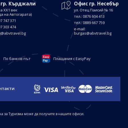
 гр. Кърджали
Офис гр. Несебър
а ХХ1 век
ул. Отец Паисий № 16
да на Автогарата)
тел.: 0876 604 413
97 747 371
тел.: 0889 667 759
97 303 474
е-mail:
j@abvtravel.bg
burgas@abvtravel.bg
По банков път
Плащания с EasyPay
нтакти
на за Туризма може да получите в нашите офиси.