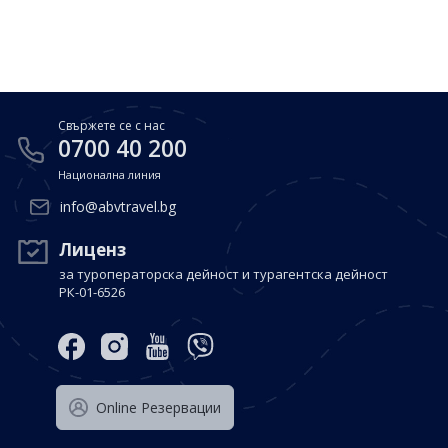
Почивки в Малдиви
Общи условия
Полезна информация
Почивки в Испания
Фирмени данни
Почивки в Италия
Политика за поверителност
Свържете се с нас
Контакти
Почивки в Доминиканска република
0700 40 200
Национална линия
Почивки в Дубай
Вход за агенти
info@abvtravel.bg
Почивка в Мексико
Оnline Резервации
Лиценз
за туроператорска дейност и турагентска дейност
Свържете се с нас
РК-01-6526
0700 40 200
Оnline Резервации