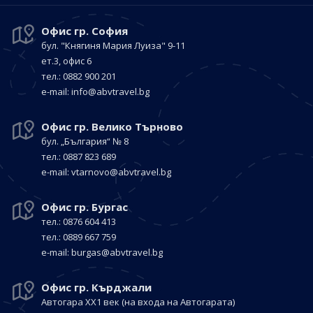
Офис гр. София
бул. "Княгиня Мария Луиза"
9-11
ет.3, офис 6
тел.: 0882 900 201
е-mail:
info@abvtravel.bg
Офис гр. Велико Търново
бул. „България“
№ 8
тел.: 0887 823 689
е-mail:
vtarnovo@abvtravel.bg
Офис гр. Бургас
тел.: 0876 604 413
тел.: 0889 667 759
е-mail:
burgas@abvtravel.bg
Офис гр. Кърджали
Автогара ХХ1 век
(на входа на Автогарата)