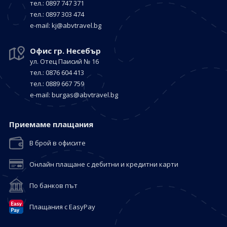
тел.: 0897 747 371
тел.: 0897 303 474
е-mail:
kj@abvtravel.bg
Офис гр. Несебър
ул. Отец Паисий № 16
тел.: 0876 604 413
тел.: 0889 667 759
е-mail:
burgas@abvtravel.bg
Приемaме плащания
В брой в офисите
Онлайн плащане с дебитни и кредитни карти
По банков път
Плащания с EasyPay