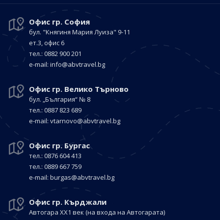
Офис гр. София
бул. "Княгиня Мария Луиза"
9-11
ет.3, офис 6
тел.: 0882 900 201
е-mail:
info@abvtravel.bg
Офис гр. Велико Търново
бул. „България“
№ 8
тел.: 0887 823 689
е-mail:
vtarnovo@abvtravel.bg
Офис гр. Бургас
тел.: 0876 604 413
тел.: 0889 667 759
е-mail:
burgas@abvtravel.bg
Офис гр. Кърджали
Автогара ХХ1 век
(на входа на Автогарата)