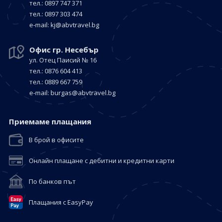
тел.: 0897 747 371
тел.: 0897 303 474
е-mail:
kj@abvtravel.bg
Офис гр. Несебър
ул. Отец Паисий № 16
тел.: 0876 604 413
тел.: 0889 667 759
е-mail:
burgas@abvtravel.bg
Приемaме плащания
В брой в офисите
Онлайн плащане с дебитни и кредитни карти
По банков път
Плащания с EasyPay