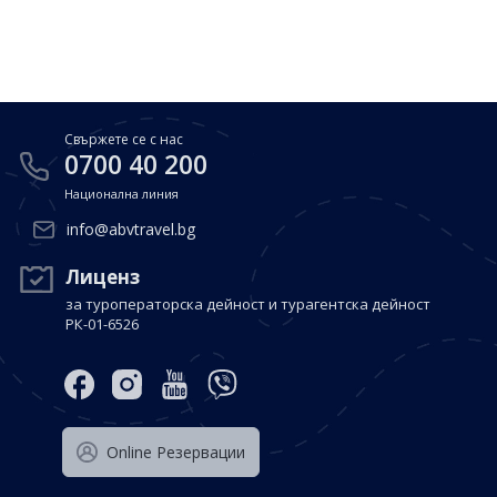
Почивки в Малдиви
Общи условия
Полезна информация
Почивки в Испания
Фирмени данни
Почивки в Италия
Политика за поверителност
Свържете се с нас
Контакти
Почивки в Доминиканска република
0700 40 200
Национална линия
Почивки в Дубай
Вход за агенти
info@abvtravel.bg
Почивка в Мексико
Оnline Резервации
Лиценз
за туроператорска дейност и турагентска дейност
Свържете се с нас
РК-01-6526
0700 40 200
Оnline Резервации