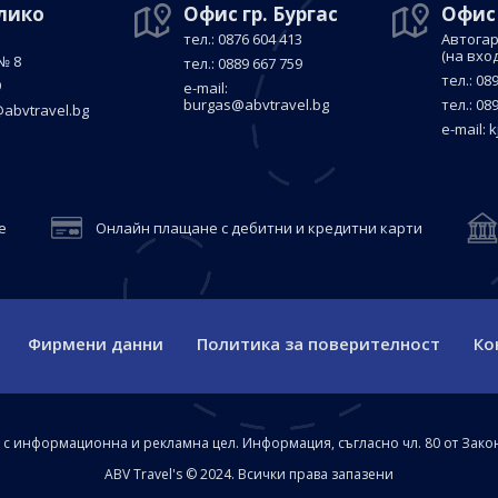
елико
Офис гр. Бургас
Офис
тел.: 0876 604 413
Автогар
(на вхо
№ 8
тел.: 0889 667 759
тел.: 08
9
е-mail:
burgas@abvtravel.bg
тел.: 08
abvtravel.bg
е-mail:
k
е
Онлайн плащане с дебитни и кредитни карти
Фирмени данни
Политика за поверителност
Ко
а с информационна и рекламна цел. Информация, съгласно чл. 80 от Зако
ABV Travel's © 2024. Всички права запазени