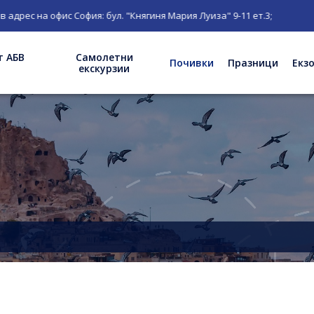
рес на офис София: бул. "Княгиня Мария Луиза" 9-11 ет.3;
т АБВ
Самолетни
Почивки
Празници
Екз
екскурзии