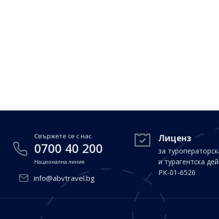
Свържете се с нас
Лиценз
0700 40 200
за туроператорск
и турагентска де
Национална линия
РК-01-6526
info@abvtravel.bg