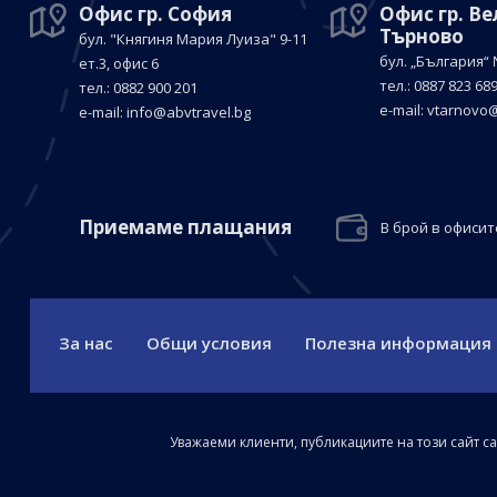
Офис гр. София
Офис гр. В
Търново
бул. "Княгиня Мария Луиза"
9-11
бул. „България“
ет.3, офис 6
тел.: 0887 823 68
тел.: 0882 900 201
е-mail:
vtarnovo@
е-mail:
info@abvtravel.bg
Приемaме плащания
В брой в офисит
За нас
Общи условия
Полезна информация
Уважаеми клиенти, публикациите на този сайт с