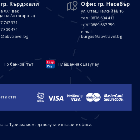
 гр. Кърджали
Офис гр. Несебър
а ХХ1 век
ул. Отец Паисий № 16
да на Автогарата)
тел.: 0876 604 413
97 747 371
тел.: 0889 667 759
97 303 474
е-mail:
j@abvtravel.bg
burgas@abvtravel.bg
По банков път
Плащания с EasyPay
нтакти
на за Туризма може да получите в нашите офиси.