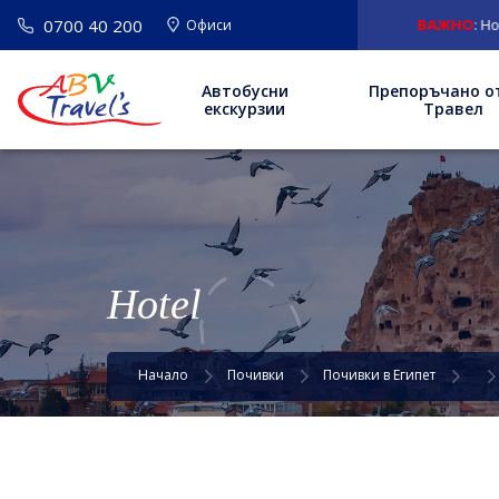
0700 40 200
ВАЖНО
: Нов ад
Офиси
Автобусни
Препоръчано о
екскурзии
Травел
Hotel
Начало
Почивки
Почивки в Египет