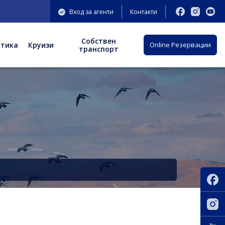
Вход за агенти
Контакти
Собствен
отика
Круизи
Оnline Резервации
транспорт