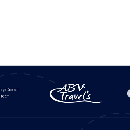
а дейност
йност