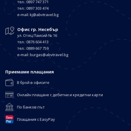
тел.: 0897 747 371
тел.: 0897 303 474
е-mail:
kj@abvtravel.bg
Офис гр. Несебър
ул. Отец Паисий № 16
тел.: 0876 604 413
тел.: 0889 667 759
е-mail:
burgas@abvtravel.bg
Приемaме плащания
В брой в офисите
Онлайн плащане с дебитни и кредитни карти
По банков път
Плащания с EasyPay