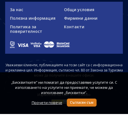
За нас
Общи условия
Полезна информация
Фирмени данни
Политика за
Контакти
поверителност
Уважаеми клиенти, публикациите на този сайт са с информационна
и рекламна цел. Информация, съгласно чл. 80 от Закона за Туризма
може да получите в нашите офиси.
„Бисквитките“ ни помагат да предоставяме услугите си. С
ABV Travel's © 2024. Всички права запазени
използването на услугите ни приемате, че можем да
използваме „бисквитки“.
Изработка на сайт от ProStudio
Прочети повече
Съгласен съм