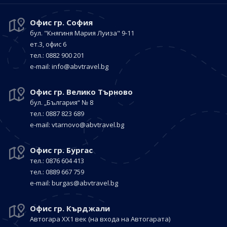
Офис гр. София
бул. "Княгиня Мария Луиза"
9-11
ет.3, офис 6
тел.: 0882 900 201
е-mail:
info@abvtravel.bg
Офис гр. Велико Търново
бул. „България“
№ 8
тел.: 0887 823 689
е-mail:
vtarnovo@abvtravel.bg
Офис гр. Бургас
тел.: 0876 604 413
тел.: 0889 667 759
е-mail:
burgas@abvtravel.bg
Офис гр. Кърджали
Автогара ХХ1 век
(на входа на Автогарата)