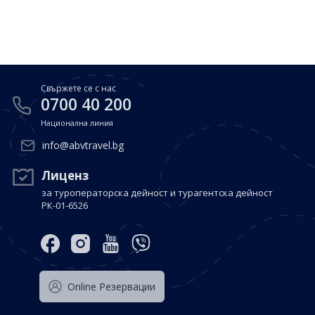
Почивки в Малдиви
Общи условия
Полезна информация
Почивки в Испания
Фирмени данни
Почивки в Италия
Политика за поверителност
Свържете се с нас
Контакти
Почивки в Доминиканска република
0700 40 200
Национална линия
Почивки в Дубай
Вход за агенти
info@abvtravel.bg
Почивка в Мексико
Оnline Резервации
Лиценз
за туроператорска дейност и турагентска дейност
Свържете се с нас
РК-01-6526
0700 40 200
Оnline Резервации