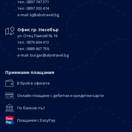
тел.: 0897 747 371
тел.: 0897 303 474
е-mail:
kj@abvtravel.bg
Офис гр. Несебър
ул. Отец Паисий № 16
тел.: 0876 604 413
тел.: 0889 667 759
е-mail:
burgas@abvtravel.bg
Приемaме плащания
В брой в офисите
Онлайн плащане с дебитни и кредитни карти
По банков път
Плащания с EasyPay