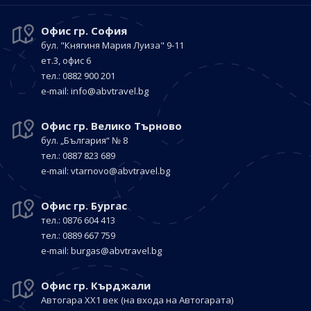
Офис гр. София
бул. "Княгиня Мария Луиза"
9-11
ет.3, офис 6
тел.: 0882 900 201
е-mail:
info@abvtravel.bg
Офис гр. Велико Търново
бул. „България“
№ 8
тел.: 0887 823 689
е-mail:
vtarnovo@abvtravel.bg
Офис гр. Бургас
тел.: 0876 604 413
тел.: 0889 667 759
е-mail:
burgas@abvtravel.bg
Офис гр. Кърджали
Автогара ХХ1 век
(на входа на Автогарата)