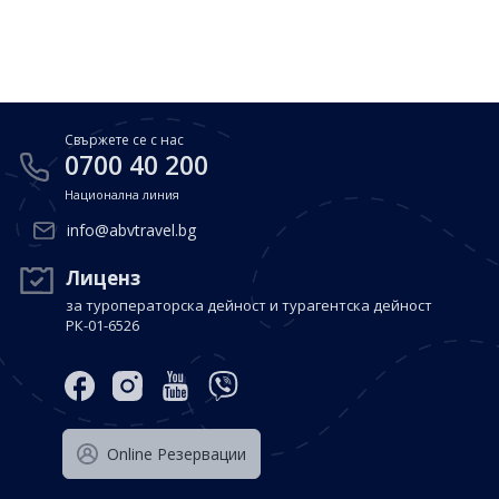
Почивки в Малдиви
Общи условия
Полезна информация
Почивки в Испания
Фирмени данни
Почивки в Италия
Политика за поверителност
Свържете се с нас
Контакти
Почивки в Доминиканска република
0700 40 200
Национална линия
Почивки в Дубай
Вход за агенти
info@abvtravel.bg
Почивка в Мексико
Оnline Резервации
Лиценз
за туроператорска дейност и турагентска дейност
Свържете се с нас
РК-01-6526
0700 40 200
Оnline Резервации