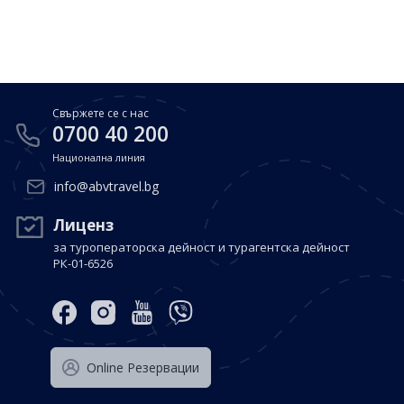
Почивки в Малдиви
Общи условия
Полезна информация
Почивки в Испания
Фирмени данни
Почивки в Италия
Политика за поверителност
Свържете се с нас
Контакти
Почивки в Доминиканска република
0700 40 200
Национална линия
Почивки в Дубай
Вход за агенти
info@abvtravel.bg
Почивка в Мексико
Оnline Резервации
Лиценз
за туроператорска дейност и турагентска дейност
Свържете се с нас
РК-01-6526
0700 40 200
Оnline Резервации