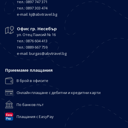
тел.: 0897 747 371
тел.: 0897 303 474
е-mail:
kj@abvtravel.bg
Офис гр. Несебър
ул. Отец Паисий № 16
тел.: 0876 604 413
тел.: 0889 667 759
е-mail:
burgas@abvtravel.bg
Приемaме плащания
В брой в офисите
Онлайн плащане с дебитни и кредитни карти
По банков път
Плащания с EasyPay