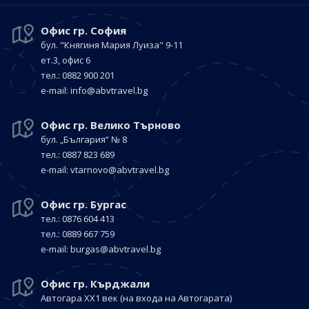
Офис гр. София
бул. "Княгиня Мария Луиза"
9-11
ет.3, офис 6
тел.: 0882 900 201
е-mail:
info@abvtravel.bg
Офис гр. Велико Търново
бул. „България“
№ 8
тел.: 0887 823 689
е-mail:
vtarnovo@abvtravel.bg
Офис гр. Бургас
тел.: 0876 604 413
тел.: 0889 667 759
е-mail:
burgas@abvtravel.bg
Офис гр. Кърджали
Автогара ХХ1 век
(на входа на Автогарата)