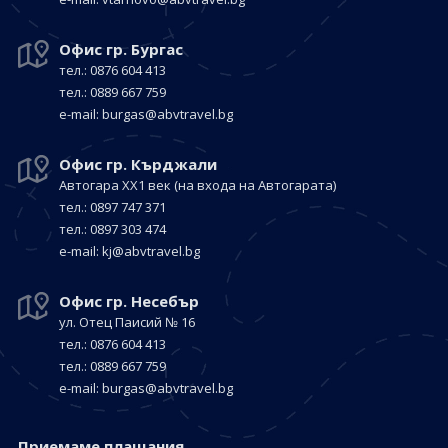
Офис гр. Бургас
тел.: 0876 604 413
тел.: 0889 667 759
е-mail:
burgas@abvtravel.bg
Офис гр. Кърджали
Автогара ХХ1 век
(на входа на Автогарата)
тел.: 0897 747 371
тел.: 0897 303 474
е-mail:
kj@abvtravel.bg
Офис гр. Несебър
ул. Отец Паисий № 16
тел.: 0876 604 413
тел.: 0889 667 759
е-mail:
burgas@abvtravel.bg
Приемaме плащания