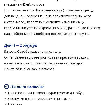
гледка към Егейско море.
Продължителност: Целодневен тур (по желание срещу
доплащане) Посещение на живописното селище Асос
(Бехрамкале), известно със своите каменни къщи,
калдъръмени улички и храма на Атина, разположен високо
над Егейско море. Свободно време. Вечеря.Нощувка.
Ден 4 – 2 януари
Закуска.Освобождаване на хотела.
Отпътуване за Лозенград. Кратък престой в града с
възможност за шопинг .Отпътуване за България.
Пристигане във Варна вечерта.
Цената включва
Транспорт с лицензиран туристически автобус.
3 нощувки в хотел Anzac 3* в Чанаккале.
3 закуски.