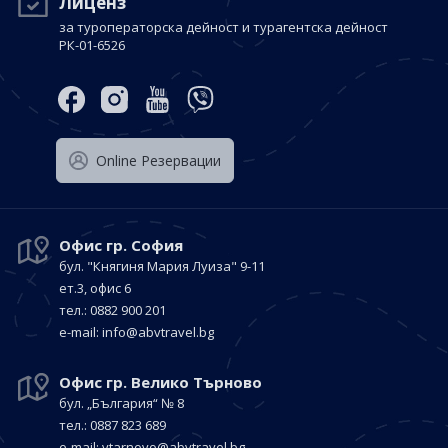
Лиценз
за туроператорска дейност и турагентска дейност
РК-01-6526
Оnline Резервации
Офис гр. София
бул. "Княгиня Мария Луиза"
9-11
ет.3, офис 6
тел.: 0882 900 201
е-mail:
info@abvtravel.bg
Офис гр. Велико Търново
бул. „България“
№ 8
тел.: 0887 823 689
е-mail:
vtarnovo@abvtravel.bg