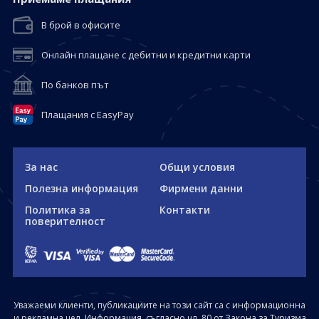
В брой в офисите
Онлайн плащане с дебитни и кредитни карти
По банков път
Плащания с EasyPay
За нас
Общи условия
Полезна информация
Фирмени данни
Политика за
Контакти
поверителност
Уважаеми клиенти, публикациите на този сайт са с информационна
и рекламна цел. Информация, съгласно чл. 80 от Закона за Туризма