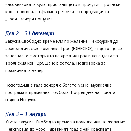
часовниковата кула, пристанището и прочутия Троянски
кон – оригинален филмов реквизит от продукцията
„Троя“.Вечеря.Нощувка.
Ден 2 – 31 декември
Закуска.Свободно време или по желание – екскурзия до
археологическия комплекс Троя (ЮНЕСКО), където ще се
запознаете с историята на древния град и легендата за
Троянския кон. Връщане в хотела. Подготовка за
празничната вечер.
Новогодишна гала вечеря с богато меню, музикална
програма и празнична томбола. Посрещане на Новата
година.Нощувка.
Ден 3 – 1 януари
Късна закуска. Свободно време за почивка или по желание
– екскурзия до Асос – древният град с най-красивата