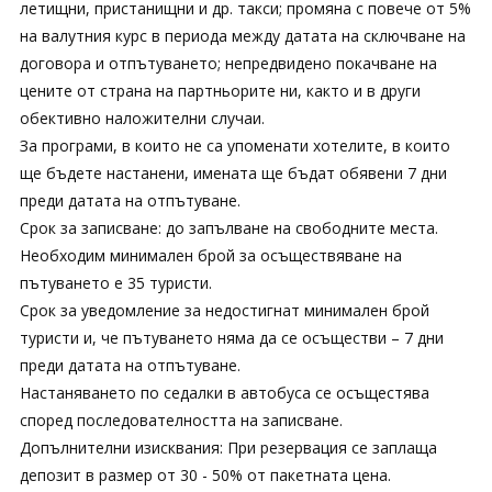
летищни, пристанищни и др. такси; промяна с повече от 5%
на валутния курс в периода между датата на сключване на
договора и отпътуването; непредвидено покачване на
цените от страна на партньорите ни, както и в други
обективно наложителни случаи.
За програми, в които не са упоменати хотелите, в които
ще бъдете настанени, имената ще бъдат обявени 7 дни
преди датата на отпътуване.
Срок за записване: до запълване на свободните места.
Необходим минимален брой за осъществяване на
пътуването е 35 туристи.
Срок за уведомление за недостигнат минимален брой
туристи и, че пътуването няма да се осъществи – 7 дни
преди датата на отпътуване.
Настаняването по седалки в автобуса се осъщестява
според последователността на записване.
Допълнителни изисквания: При резервация се заплаща
депозит в размер от 30 - 50% от пакетната цена.