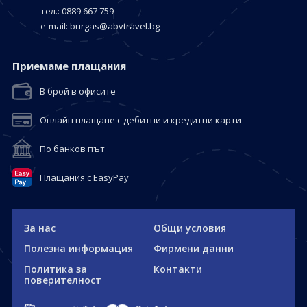
тел.: 0889 667 759
е-mail:
burgas@abvtravel.bg
Приемaме плащания
В брой в офисите
Онлайн плащане с дебитни и кредитни карти
По банков път
Плащания с EasyPay
За нас
Общи условия
Полезна информация
Фирмени данни
Политика за
Контакти
поверителност