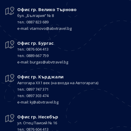
Офис гр. Велико Търново
бул. „България“
№ 8
тел.: 0887 823 689
е-mail:
vtarnovo@abvtravel.bg
Офис гр. Бургас
тел.: 0876 604 413
тел.: 0889 667 759
е-mail:
burgas@abvtravel.bg
Офис гр. Кърджали
Автогара ХХ1 век
(на входа на Автогарата)
тел.: 0897 747 371
тел.: 0897 303 474
е-mail:
kj@abvtravel.bg
Офис гр. Несебър
ул. Отец Паисий № 16
тел.: 0876 604 413