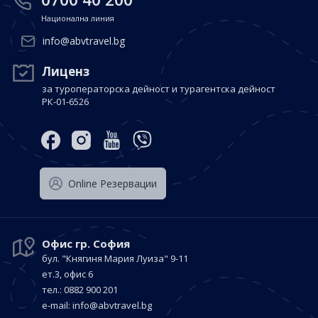
Национална линия
info@abvtravel.bg
Лиценз
за туроператорска дейност и турагентска дейност
РК-01-6526
Оnline Резервации
Офис гр. София
бул. "Княгиня Мария Луиза"
9-11
ет.3, офис 6
тел.: 0882 900 201
е-mail:
info@abvtravel.bg