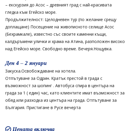
– екскурзия до Асос – древният град с най-красивата
гледка към Егейско море.
Продължителност: Целодневен тур (по желание срещу
доплащане) Посещение на живописното селище Асос
(Бехрамкале), известно със своите каменни къщи,
калдъръмени улички и храма на Атина, разположен високо
над Егейско море. Свободно време. Вечеря.Нощувка.
Ден 4 – 2 януари
Закуска.Освобождаване на хотела.
Отпътуване за Одрин. Кратък престой в града с
възможност за шопинг . Автобуса спира в центъра на
града за 1 ( един) час, като клиентите имат възможност за
обяд или разходка из центъра на града. Отпътуване за
България. Пристигане в Русе вечерта
Цената включва