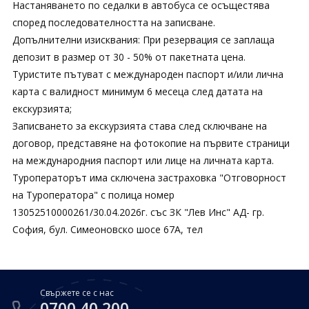
Настаняването по седалки в автобуса се осъщестява
според последователността на записване.
Допълнителни изисквания: При резервация се заплаща
депозит в размер от 30 - 50% от пакетната цена.
Туристите пътуват с международен паспорт и/или лична
карта с валидност минимум 6 месеца след датата на
екскурзията;
Записването за екскурзията става след сключване на
договор, представяне на фотокопие на първите страници
на международния паспорт или лице на личната карта.
Туроператорът има сключена застраховка "Отговорност
на Туроператора" с полица номер
13052510000261/30.04.2026г. със ЗК "Лев Инс" АД- гр.
София, бул. Симеоновско шосе 67А, тел
Свържете се с нас
0700 40 200