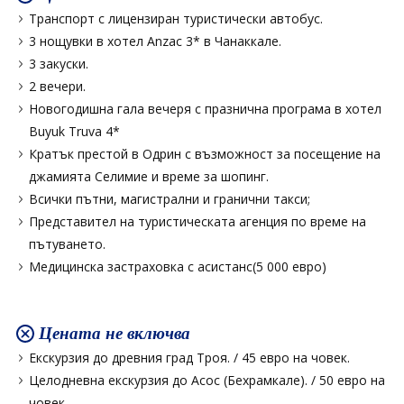
Транспорт с лицензиран туристически автобус.
3 нощувки в хотел Anzac 3* в Чанаккале.
3 закуски.
2 вечери.
Новогодишна гала вечеря с празнична програма в хотел
Buyuk Truva 4*
Кратък престой в Одрин с възможност за посещение на
джамията Селимие и време за шопинг.
Всички пътни, магистрални и гранични такси;
Представител на туристическата агенция по време на
пътуването.
Медицинска застраховка с асистанс(5 000 евро)
Цената не включва
Екскурзия до древния град Троя. / 45 евро на човек.
Целодневна екскурзия до Асос (Бехрамкале). / 50 евро на
човек.