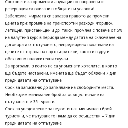
Сроковете за промени и анулации по направените
резервации са описани в общите ни условия!
Забележка: Фирмата си запазва правото да промени
цената при: промяна на транспортни разходи /гориво/,
летищни, пристанищни и др. такси; промяна с повече от 5%
на валутния курс в периода между датата на сключване на
договора и отпътуването; непредвидено покачване на
цените от страна на партньорите ни, както и в други
обективно наложителни случаи.
За програми, в които не са упоменати хотелите, в които
ще бъдете настанени, имената ще бъдат обявени 7 дни
преди датата на отпътуване.
Срок за записване: до запълване на свободните места.
Необходим минимален брой за осъществяване на
пътуването е 35 туристи.
Срок за уведомление за недостигнат минимален брой
туристи и, че пътуването няма да се осъществи – 7 дни
преди датата на отпътуване.