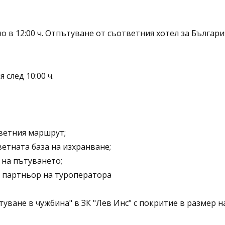
 в 12:00 ч. Отпътуване от съответния хотел за България
 след 10:00 ч.
ветния маршрут;
ветната база на изхранване;
 на пътуването;
я партньор на туроператора
ване в чужбина" в ЗК "Лев Инс" с покритие в размер на