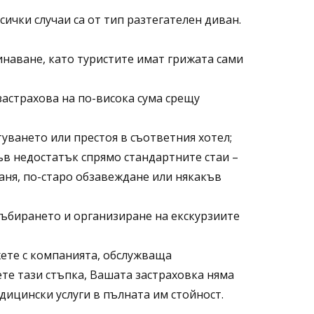
сички случаи са от тип разтегателен диван.
инаване, като туристите имат грижата сами
застрахова на по-висока сума срещу
уването или престоя в съответния хотел;
ъв недостатък спрямо стандартните стаи –
баня, по-старо обзавеждане или някакъв
Събирането и организиране на екскурзиите
ете с компанията, обслужваща
ете тази стъпка, Вашата застраховка няма
дицински услуги в пълната им стойност.