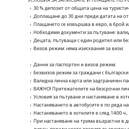
УСЛОВИЯ ЗА ЗАПИСВАНЕ И ПЛАЩАНЕ ПО РЕ
30 % депозит от общата цена на туристич
Доплащане до 30 дни преди датата на от
Плащането се извършва в евро, в брой и
Нобходими документи за пътуване: вали
Децата, пътуващи с един родител или бе
Визов режим: няма изисквания за визи;
Данни за паспортен и визов режим;
Безвизов режим за граждани с български
Валидна лична карта или задграничен па
ВАЖНО! Притежателите на безсрочни личн
Условия за пътуване и настаняване в хот
Настаняването в автобусите е по реда на
Настаняването в хотелите е след 14:00 ч.,
При настаняване на трима възрастни в д