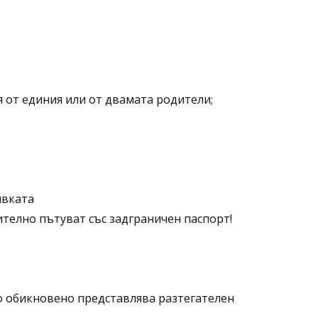
 от единия или от двамата родители;
ивката
телно пътуват със задграничен паспорт!
то обикновено представлява разтегателен