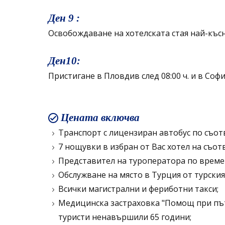
Ден 9 :
Освобождаване на хотелската стая най-късно
Ден10:
Пристигане в Пловдив след 08:00 ч. и в София
Цената включва
Транспорт с лицензиран автобус по съот
7 нощувки в избран от Вас хотел на съот
Представител на туроператора по време
Обслужване на място в Турция от турски
Всички магистрални и фериботни такси;
Медицинска застраховка "Помощ при пъту
туристи ненавършили 65 години;