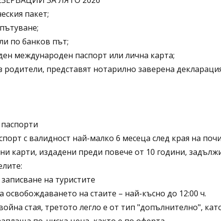
ЗЕРВАЦИИ ЗА ЛЯТО 2026
еския пакет;
пътуване;
ли по банков път;
ден международен паспорт или лична карта;
з родители, представят нотарилно заверена декларация
 паспорти
спорт с валидност най-малко 6 месеца след края на поч
и карти, издадени преди повече от 10 години, задължи
елите:
 записване на туристите
 а освобождаването на стаите – най-късно до 12:00 ч.
война стая, третото легло е от тип "допълнително", ка