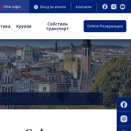
с на офис София: бул. "Княгиня Мария Луиза" 9-11 ет.3;
Вход за агенти
Контакти
Собствен
отика
Круизи
Оnline Резервации
транспорт