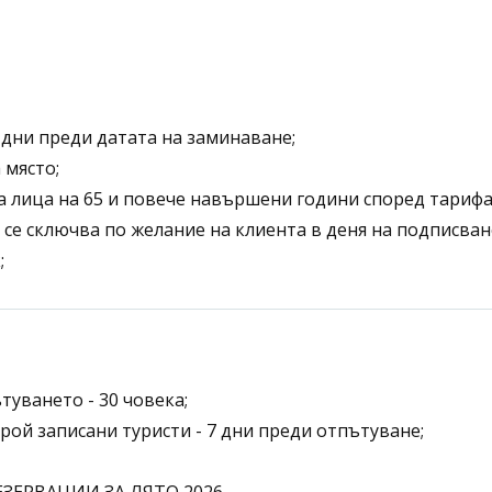
0 дни преди датата на заминаване;
 място;
 лица на 65 и повече навършени години според тарифат
о се сключва по желание на клиента в деня на подписва
;
уването - 30 човека;
рой записани туристи - 7 дни преди отпътуване;