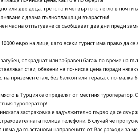
заплаща по-ниска цена, както е по оферта
но или две деца, третото и четвъртото легло в почти в
таняване с двама пълноплащащи възрастни!
очен час на отпътуване се съобщават два дни преди зам
10000 евро на лице, като всеки турист има право да се 
загубен, откраднат или забравен багаж по време на път
авляват стаи, обявени на по-ниска цена поради някак
, на приземен етаж, без балкон или тераса, с по-малка 
място в Турция се определят от местния туроператор. 
стния туроператор!
инската застраховка е задължително първо да се свърж
страхователната полица телефони. В случай че пропусн
т няма да възстанови направените от Вас разходи за ме