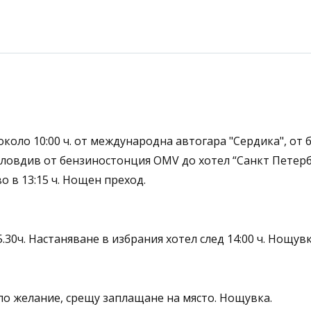
коло 10:00 ч. от международна автогара "Сердика", от
. Пловдив от бензиностонция OMV до хотел “Санкт Петербу
о в 13:15 ч. Нощен преход.
.30ч. Настаняване в избрания хотел след 14:00 ч. Нощувк
о желание, срещу заплащане на място. Нощувка.