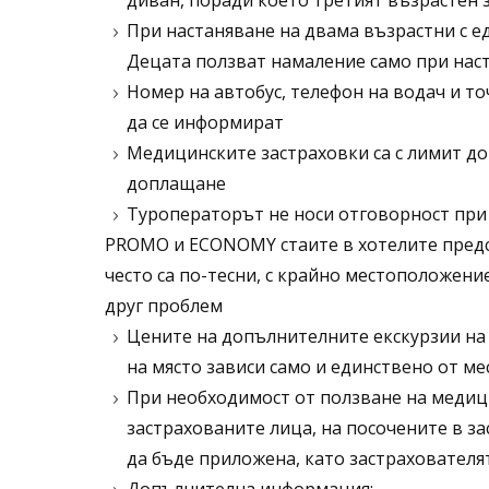
диван, поради което третият възрастен 
При настаняване на двама възрастни с ед
Децата ползват намаление само при нас
Номер на автобус, телефон на водач и т
да се информират
Медицинските застраховки са с лимит до 
доплащане
Туроператорът не носи отговорност при 
PROMO и ECONOMY стаите в хотелите предст
често са по-тесни, с крайно местоположение
друг проблем
Цените на допълнителните екскурзии на 
на място зависи само и единствено от ме
При необходимост от ползване на медиц
застрахованите лица, на посочените в за
да бъде приложена, като застрахователя