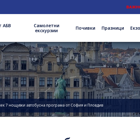
ВАЖНО
: Нов адре
т АБВ
Самолетни
Почивки
Празници
Екз
екскурзии
лек 7 нощувки автобусна програма от София и Пловдив