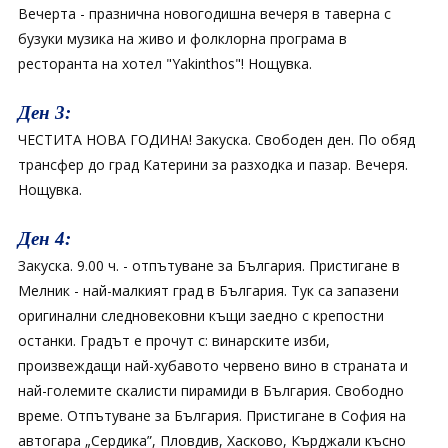
Вечерта - празнична новогодишна вечеря в таверна с
бузуки музика на живо и фолклорна програма в
ресторанта на хотел "Yakinthos"! Нощувка.
Ден 3:
ЧЕСТИТА НОВА ГОДИНА! Закуска. Свободен ден. По обяд
трансфер до град Катерини за разходка и пазар. Вечеря.
Нощувка.
Ден 4:
Закуска. 9.00 ч. - отпътуване за България. Пристигане в
Мелник - най-малкият град в България. Тук са запазени
оригинални следновековни къщи заедно с крепостни
останки. Градът е прочут с: винарските изби,
произвеждащи най-хубавото червено вино в страната и
най-големите скалисти пирамиди в България. Свободно
време. Отпътуване за България. Пристигане в София на
автогара „Сердика”, Пловдив, Хасково, Кърджали късно