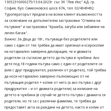
13052310000275/13.04.2023г. със ЗК "Лев Инс" АД- гр.
София, бул. Симеоновско шосе 67А, тел. 02/4049492.
Туроператорът предлага на всеки клиент възможността
за сключване на допълнителни застраховки "Отмяна на
пътуване" и застраховка "Кражба, загуба или забавяне на
личен багаж".
Важно: За Деца до 18г., пътуващи без родителите или
само с един от тях трябва да имат оригинал и ксерокопие
на нотариално заверена декларация, че и двамата
родители са съгласни детето да пътува в чужбина. Ако
дете под 18 години пътува само с един от родителите си
(или с друг придружител, различен от родител), той трябва
да носи нотариално заверено пълномощно от не
пътуващия родител + копие от него (а ако пътува с друг
придружител – и от двамата родители) за излизане на
детето в чужбина (в случай че детето пътува с двамата си
родители, но те са с различни фамилии, те трябва да
предоставят акта за раждане на детето, както и копие от