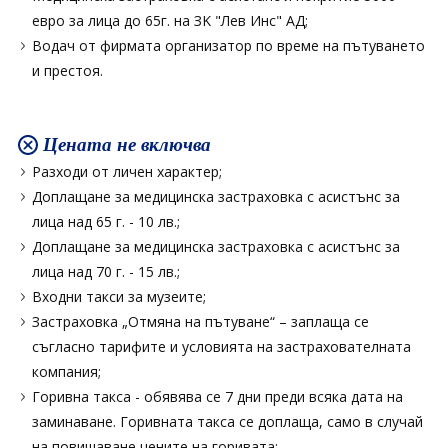
евро за лица до 65г. на ЗK "Лев Инс" АД;
Водач от фирмата организатор по време на пътуването
и престоя.
Цената не включва
Разходи от личен характер;
Доплащане за медицинска застраховка с асистънс за
лица над 65 г. - 10 лв.;
Доплащане за медицинска застраховка с асистънс за
лица над 70 г. - 15 лв.;
Входни такси за музеите;
Застраховка „Отмяна на пътуване“ – заплаща се
съгласно тарифите и условията на застрахователната
компания;
Горивна такса - обявява се 7 дни преди всяка дата на
заминаване. Горивната такса се доплаща, само в случай
на повишаване цените на горивата;