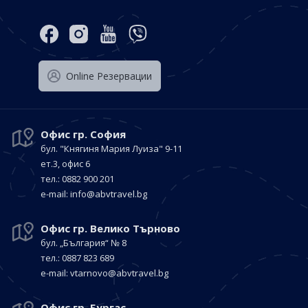
Оnline Резервации
Офис гр. София
бул. "Княгиня Мария Луиза"
9-11
ет.3, офис 6
тел.: 0882 900 201
е-mail:
info@abvtravel.bg
Офис гр. Велико Търново
бул. „България“
№ 8
тел.: 0887 823 689
е-mail:
vtarnovo@abvtravel.bg
Офис гр. Бургас