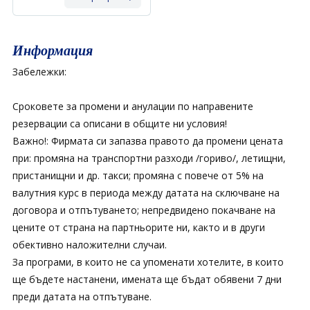
Информация
Забележки:
Сроковете за промени и анулации по направените
резервации са описани в общите ни условия!
Важно!: Фирмата си запазва правото да промени цената
при: промяна на транспортни разходи /гориво/, летищни,
пристанищни и др. такси; промяна с повече от 5% на
валутния курс в периода между датата на сключване на
договора и отпътуването; непредвидено покачване на
цените от страна на партньорите ни, както и в други
обективно наложителни случаи.
За програми, в които не са упоменати хотелите, в които
ще бъдете настанени, имената ще бъдат обявени 7 дни
преди датата на отпътуване.