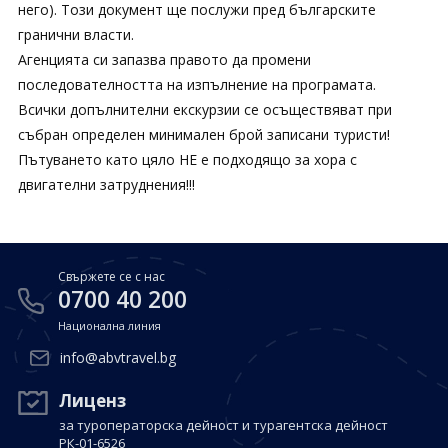
него). Този документ ще послужи пред българските
гранични власти.
Агенцията си запазва правото да промени
последователността на изпълнение на програмата.
Всички допълнителни екскурзии се осъществяват при
събран определен минимален брой записани туристи!
Пътуването като цяло НЕ е подходящо за хора с
двигателни затруднения!!!
Свържете се с нас
0700 40 200
Национална линия
info@abvtravel.bg
Лиценз
за туроператорска дейност и турагентска дейност
РК-01-6526