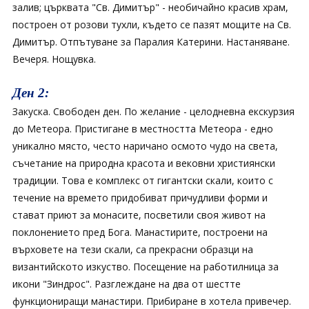
залив; църквата "Св. Димитър" - необичайно красив храм,
построен от розови тухли, където се пазят мощите на Св.
Димитър. Отпътуване за Паралия Катерини. Настаняване.
Вечеря. Нощувка.
Ден 2:
Закуска. Свободен ден. По желание - целодневна екскурзия
до Метеора. Пристигане в местността Метеора - едно
уникално място, често наричано осмото чудо на света,
съчетание на природна красота и вековни християнски
традиции. Това е комплекс от гигантски скали, които с
течение на времето придобиват причудливи форми и
стават приют за монасите, посветили своя живот на
поклонението пред Бога. Манастирите, построени на
върховете на тези скали, са прекрасни образци на
византийското изкуство. Посещение на работилница за
икони "Зиндрос". Разглеждане на два от шестте
функциониращи манастири. Прибиране в хотела привечер.