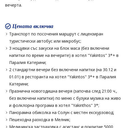
вечерта.
Цената включва
Транспорт по посочения маршрут с лицензиран
туристически автобус или микробус;
3 нощувки със закуски на блок маса (без включени
напитки по време на вечерите) в хотел "Yakintos" 3*+ в
Паралия Катерини;
2 стандартни вечери без включени напитки (на 30.12 и
01.01) в ресторанта на хотел "Yakintos" 3*+ в Паралия
Катерини;
Празнична новогодишна вечеря (започва след 21:00 ч.,
без включени напитки) по меню с бузуки музика на живо
и фолклорна програма в хотел "Yakinthos" 3*;
Панорамна обиколка на Солун с местен екскурзовод;
Пешеходна разходка в Мелник;
Медицинска застраховка с асистанс и покритие 5000