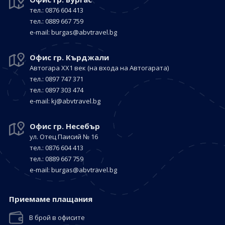
тел.: 0876 604 413
тел.: 0889 667 759
е-mail:
burgas@abvtravel.bg
Офис гр. Кърджали
Автогара ХХ1 век
(на входа на Автогарата)
тел.: 0897 747 371
тел.: 0897 303 474
е-mail:
kj@abvtravel.bg
Офис гр. Несебър
ул. Отец Паисий № 16
тел.: 0876 604 413
тел.: 0889 667 759
е-mail:
burgas@abvtravel.bg
Приемaме плащания
В брой в офисите