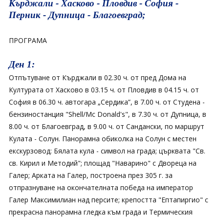
Кърджали - Хасково - Пловдив - София -
Перник - Дупница - Благоевград;
ПРОГРАМА
Ден 1:
Отпътуване от Кърджали в 02.30 ч. от пред Дома на
Културата от Хасково в 03.15 ч. от Пловдив в 04.15 ч. от
София в 06.30 ч. автогара „Сердика”, в 7.00 ч. от Студена -
бензиностанция "Shell/Mc Donald's", в 7.30 ч. от Дупница, в
8.00 ч. от Благоевград, в 9.00 ч. от Сандански, по маршрут
Кулата - Солун. Панорамна обиколка на Солун с местен
екскурзовод: Бялата кула - символ на града; църквата "Св.
св. Кирил и Методий"; площад "Наварино" с Двореца на
Галер; Арката на Галер, построена през 305 г. за
отпразнуване на окончателната победа на император
Галер Максимилиан над персите; крепостта "Ептапиргио" с
прекрасна панорамна гледка към града и Термическия