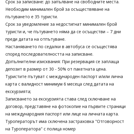
Срок за записване: до запълване на свободните места.
Необходим минимален брой за осъществяване на
пътуването е 35 туристи.
Срок за уведомление за недостигнат минимален брой
туристи и, че пътуването няма да се осъществи – 7 дни
преди датата на отпътуване.
Настаняването по седалки в автобуса се осъщестява
според последователността на записване.
Допълнителни изисквания: При резервация се заплаща
депозит в размер от 30 - 50% от пакетната цена.
Туристите пътуват с международен паспорт и/или лична
карта с валидност минимум 6 месеца след датата на
екскурзията;
Записването за екскурзията става след сключване на
договор, представяне на фотокопие на първите страници
на международния паспорт или лице на личната карта.
Туроператорът има сключена застраховка "Отговорност
на Туроператора" с полица номер