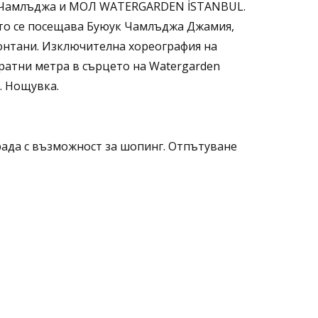
 - Чамлъджа и МОЛ WATERGARDEN İSTANBUL.
ето се посещава Буюук Чамлъджа Джамия,
онтани. Изключителна хореография на
дратни метра в сърцето на Watergarden
. Нощувка.
 града с възможност за шопинг. Отпътуване