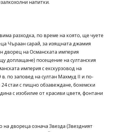
езалкохолни напитки.
авима разходка, по време на която, ще чуете
реца Чъраан сарай, за изящната джамия
тен дворец на Османската империя
рещу доплащане) посещение на султанския
манската империя с екскурзовод на
в. по заповед на султан Махмуд II и по-
и 24 стаи с пищно обзавеждане, бохемски
адина с изобилие от красиви цветя, фонтани
о на двореца означа Звезда (Звездният