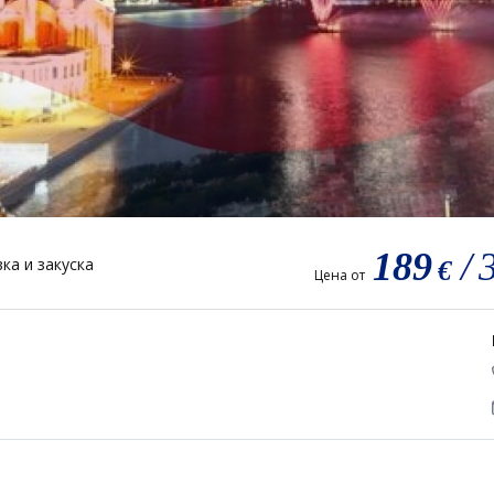
189
/
ка и закуска
€
Цена от