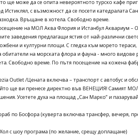
ето ще може да се опита невероятното турско кафе при
 Истиклял, с възможност да се посети катедралата Сан
азходка. Връщане в хотела. Свободно време.
осещение на МОЛ Аква Флория и Истанбул Аквариум – О
ите заведения предлагащи ястия от най-различни свето
ожбени и културни площи. С гледка към морето тераси, 
а обитатели на морската флора и фауна - много видове
ета. Свободно време. По пътя посещение на кожена фаб
zia Outlet /Цената включва – транспорт с автобус и об
който ще ви пренесе директно във ВЕНЕЦИЯ! Самият МОЛ 
шения. Усетете духа на площад „Сан Марко” и пазарува
ораб по Босфора (куверта включва трансфер, вечеря, п
Хол с шоу програма (по желание, срещу доплащане)