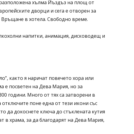
е разположена хълма Йъздъз на площ от
вропейските дворци и сега е отворен за
. Връщане в хотела. Свободно време.
кохолни напитки, анимация, дисководещ и
”, както я наричат повечето хора или
ма е посветен на Дева Мария, но за
300 години. Много от тях са затворени в
а отключите поне една от тези икони със
то да докоснете ключа до стъклената кутия
т в храма, за да благодарят на Дева Мария,