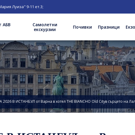
1 ет.3;
т АБВ
Самолетни
Почивки
Празници
Екз
екскурзии
2026 В ИСТАНБУЛ от Варна в хотел THE BIANCHO Old Cityв сърцето на Ла