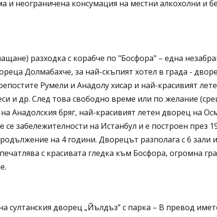
ма и неограничена консумация на местни алкохолни и б
оплащане) разходка с корабче по "Босфора" – една незабр
ореца Долмабахче, за най-скъпият хотел в града - дво
крепостите Румели и Анадолу хисар и най-красивият ле
леси и др. След това свободно време или по желание (с
на Анадолския бряг, най-красивият летен дворец на Ос
 се забележителности на Истанбул и е построен през 19 
продължение на 4 години. Дворецът разполага с 6 зали 
печатлява с красивата гледка към Босфора, огромна гр
е.
а султанския дворец „Йълдъз” с парка – В превод имет