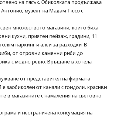
готвено на пясък. Обиколката продължава
 Антонио, музеят на Мадам Тюсо с
свен множеството магазини, които биха
вни кухни, приятен пейзаж, градини, 11
голям паркинг и алеи за разходки. В
 риби, от отровни каменни риби до
рика с модно ревю. Връщане в хотела.
служване от представител на фирмата
е заобиколен от канали с гондоли, красиви
йте в магазините с намаления на световно
рограма и неограничена консумация на