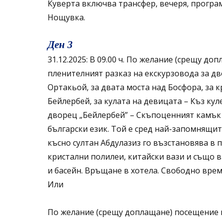
Куверта включва трансфер, вечеря, програ
Нощувка.
Ден 3
31.12.2025: В 09.00 ч. По желание (срещу д
пленителният разказ на екскурзовода за дв
Ортакьой, за двата моста над Босфора, за 
Бейлербей, за кулата на девицата – Къз ку
дворец „Бейлербей” – Скъпоценният камък 
български език. Той е сред най-запомнящите
късно султан Абдулазиз го възстановява в 
кристални полилеи, китайски вази и също в
и басейн. Връщане в хотела. Свободно врем
Или
По желание (срещу доплащане) посещение н