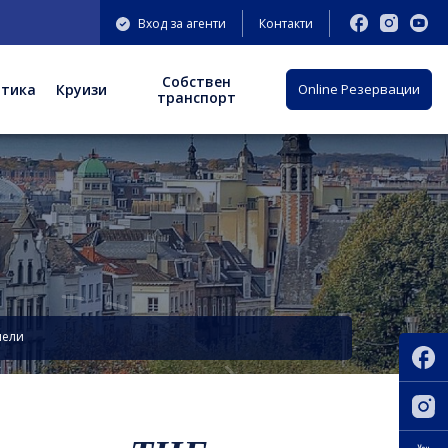
Вход за агенти
Контакти
Собствен
отика
Круизи
Оnline Резервации
транспорт
лели