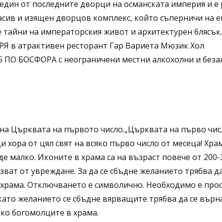
е един от последните дворци на османската империя и 
асив и изящен дворцов комплекс, който съперничи на е
е тайни на императорския живот и архитектурен блясък
Я в атрактивен ресторант Гар Вариета Мюзик Хол
О БОСФОРА с неограничени местни алкохолни и безал
а Църквата на първото число.„Църквата на първо число
 хора от цял свят на всяко първо число от месеца! Хра
е малко. Иконите в храма са на възраст повече от 200-
зват от увреждане. За да се сбъдне желанието трябва д
 храма. Отключването е символично. Необходимо е прос
 като желанието се сбъдне вярващите трябва да се върна
дко богомолците в храма.