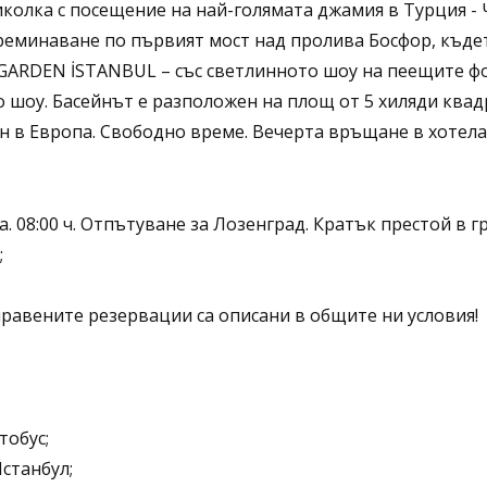
иколка с посещение на най-голямата джамия в Турция
 преминаване по първият мост над пролива Босфор, къд
ARDEN İSTANBUL – със светлинното шоу на пеещите ф
о шоу. Басейнът е разположен на площ от 5 хиляди ква
ейн в Европа. Свободно време. Вечерта връщане в хотела
ла. 08:00 ч. Отпътуване за Лозенград. Кратък престой в
;
равените резервации са описани в общите ни условия!
тобус;
станбул;