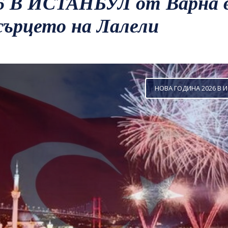
 В ИСТАНБУЛ от Варна в
сърцето на Лалели
НОВА ГОДИНА 2026 В И