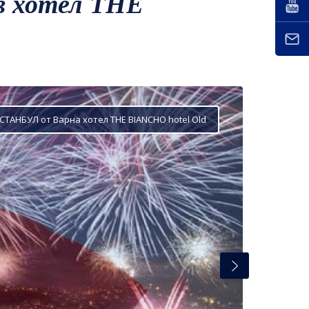
 хотел THE
СТАНБУЛ от Варна хотел THE BIANCHO hotel Old