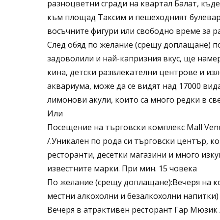
разноцветни сгради на квартал Балат, къд
към площад Таксим и пешеходният булевард
восъчните фигури или свободно време за р
След обяд по желание (срещу доплащане) п
задоволили и най-капризния вкус, ще намер
кина, детски развлекателни центрове и изл
аквариума, може да се видят над 17000 вид
лимонови акули, които са много редки в св
Или
Посещение на търговски комплекс Mall Vene
/.Уникален по рода си търговски център, 
ресторанти, десетки магазини и много изку
известните марки. При мин. 15 човека
По желание (срещу доплащане):Вечеря на к
местни алкохолни и безалкохолни напитки)
Вечеря в атрактивен ресторант Гар Мюзик 