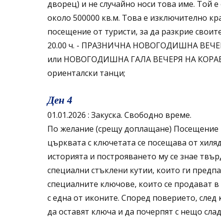
дворец) и не случайно носи това име. Той 
около 500000 кв.м. Това е изключително кр
посещение от туристи, за да разкрие своит
20.00 ч. - ПРАЗНИЧНА НОВОГОДИШНА ВЕЧЕР
или НОВОГОДИШНА ГАЛА ВЕЧЕРЯ НА КОРАБ П
ориенталски танци;
Ден 4
01.01.2026 : Закуска. Свободно време.
По желание (срещу доплащане) Посещение н
църквата с ключетата се посещава от хиляди
историята и построяването му се знае твърд
специални стъклени кутии, които ги предпа
специалните ключове, които се продават в
с една от иконите. Според поверието, след
да оставят ключа и да почерпят с нещо сла