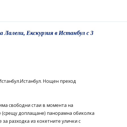
Лалели, Екскурзия в Истанбул с 3
-Истанбул.Истанбул. Нощен преход
о има свободни стаи в момента на
ние (срещу доплащане) панорамна обиколка
 за разходка из кокетните улички с