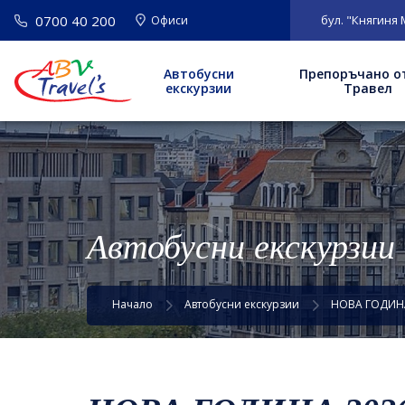
0700 40 200
ВАЖНО
: Нов адрес на офис София: бул. "Княгиня Мария Луиза" 9-1
Офиси
Автобусни
Препоръчано о
екскурзии
Травел
Автобусни екскурзии
Начало
Автобусни екскурзии
НОВА ГОДИНА 