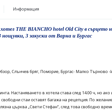
Информация
ел THE BIANCHO hotel Old City в сърцето на 
 нощувки, 3 закуски от Варна и Бургас
Обзор, Слънчев бряг, Поморие, Бургас- Малко Търново 
ринта. Настаняването в хотела става след 14.00 ч, но ак
ма свободни стаи оставят багажа на рецепция. По жела
лязна църква „Свети Стефан“, след това свободно време