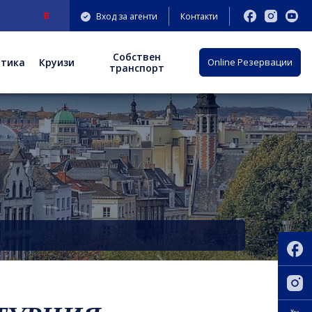
НО
: Нов адрес на офис София: бул. "Княгиня Мария Луиза" 9-11 ет.3;
Вход за агенти
Контакти
Собствен
отика
Круизи
Оnline Резервации
транспорт