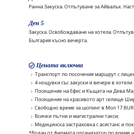
Ранна Закуска. Отпътуване за Айвалък. Наст
Ден 5
Закуска. Освобождаване на хотела. Отпъту
България късно вечерта.
Цената включва
Транспорт по посочения маршрут с лицен
4 нощувки със закуски и вечери в хотели
Посещение на Ефес и Къщата на Дева Мари
Посещение на красивото арт селище Ши
Свободно време за шопинг в Мол 17 BUR
Всички пътни и магистрални такси;
Медицинска застраховка с асистанс и пок
*Водач от фирмата организатор по време н