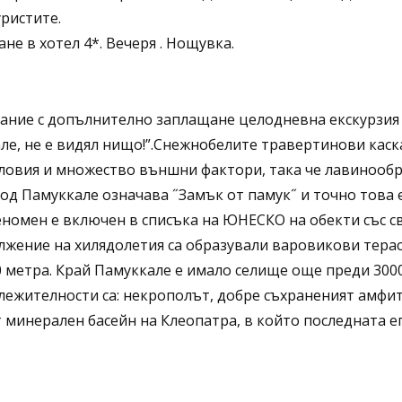
уристите.
не в хотел 4*. Вечеря . Нощувка.
лание с допълнително заплащане целодневна екскурзия 
але, не е видял нищо!”.Снежнобелите травертинови каск
ловия и множество външни фактори, така че лавинообр
вод Памуккале означава ˝Замък от памук˝ и точно това 
еномен е включен в списъка на ЮНЕСКО на обекти със с
ължение на хилядолетия са образували варовикови терас
0 метра. Край Памуккале е имало селище още преди 300
ележителности са: некрополът, добре съхраненият амфит
т минерален басейн на Клеопатра, в който последната 