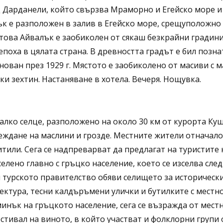
 Дарданели, който свързва Мраморно и Егейско море и 
ък е разположен в залив в Егейско море, срещуположно
 това Айвалък е заобиколен от сякаш безкрайни градини
поха в цялата страна. В древността градът е бил позна
нован през 1929 г. Мястото е заобиколено от масиви с 
ки зехтин. Настаняване в хотела. Вечеря. Нощувка.
алко селце, разположено на около 30 км от курорта Ку
леждане на маслини и грозде. Местните жители отначало
итили. Сега се надпреварват да предлагат на туристите 
лено главно с гръцко население, което се изселва сле
и турското правителство обяви селището за исторически
ектура, тесни калдъръмени улички и бутилките с местно
инък на гръцкото население, сега се възражда от местн
тивал на виното, в който участват и фолклорни групи 