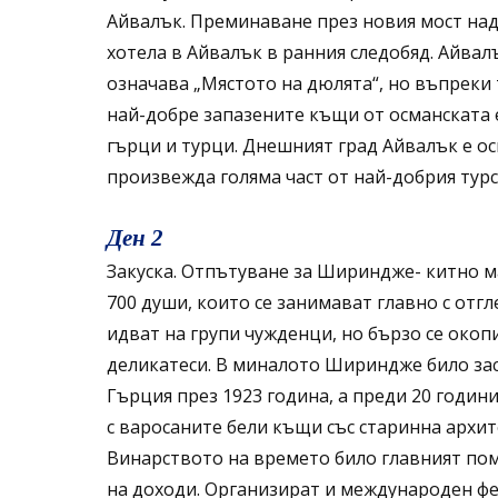
Айвалък. Преминаване през новия мост над
хотела в Айвалък в ранния следобяд. Айвал
означава „Мястото на дюлята“, но въпреки
най-добре запазените къщи от османската е
гърци и турци. Днешният град Айвалък е ос
произвежда голяма част от най-добрия турс
Ден 2
Закуска. Отпътуване за Шириндже- китно м
700 души, които се занимават главно с отг
идват на групи чужденци, но бързо се окоп
деликатеси. В миналото Шириндже било засе
Гърция през 1923 година, а преди 20 годин
с варосаните бели къщи със старинна архит
Винарството на времето било главният пом
на доходи. Организират и международен фес