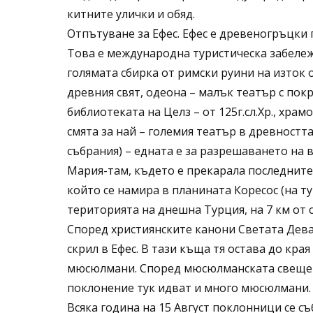
китните улички и обяд.
Отпътуване за Ефес. Ефес е древеногръцки 
Това е международна туристическа забележи
голямата сбирка от римски руини на изток
древния свят, одеона – малък театър с покри
библиотеката на Целз – от 125г.сл.Хр., храм
смята за най – големия театър в древността
събрания) – едната е за разрешаването на 
Мария-там, където е прекарала последните
който се намира в планината Коресос (на ту
територията на днешна Турция, на 7 км от
Според християнските канони Светата Дева 
скрил в Ефес. В тази къща тя остава до кра
мюсюлмани. Според мюсюлманската свещена
поклонение тук идват и много мюсюлмани.
Всяка година на 15 Август поклонници се с