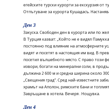
егейските турски курорти за екскурзия от т
Отпътуване за курорта Кушадасъ. Настанява
Ден 3
Закуска. Свободен ден в курорта или по же
В Турция казват: „Който не е видял Памукк
постоянно под влияние на атмосферните ус
видят и посетят в настоящия им вид. В пре
посетил вълшебното място. С право този ф
извори, богати на минерални соли, в прод
дължина 2 600 м и средна ширина около 30
„Свещения град”. Сред най-известните заб
храмът на Аполон, римските бани и топлия
Завръщане в хотела. Вечеря . Нощувка.
Ден 4