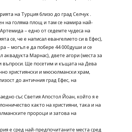
ията на Турция близо до град Селчук .
ен на голяма площ и там се намира най-
Артемида – едно от седемте чудеса на
та се, че е написал евангелието си в Ефес),
ъра – могъл е да побере 44 000души и се
л аквадукта Марнас), двете агори (места за
ни въпроси. Ще посетим и къщата на Дева
нно християнски и мюсюлмански храм,
лизост до античния град Ефес, на
аедно със Светия Апостол Йоан, който я е
клонничество както на християни, така и на
юлманските пророци и затова на
ария е сред най-предпочитаните места сред