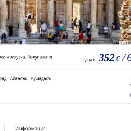
352
/
ка и закуска, Полупансион
€
Цена от
рад - Айвалък - Кушадасъ
Информация