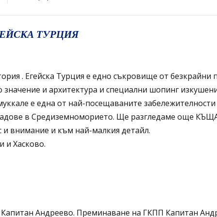
ГЕЙСКА ТУРЦИЯ
тория . Егейска Турция е едно съкровище от безкрайни
о значение и архитектура и специални шопинг изкушени
ккале е една от най-посещаваните забележителности 
и градове в Средиземноморието. Ще разгледаме още 
с и внимание и към най-малкия детайл.
 и Хасково.
 – Капитан Андреево. Преминаване на ГКПП Капитан Анд