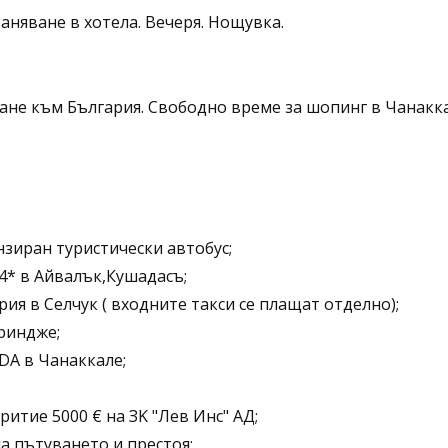
аняване в хотела. Вечеря. Нощувка.
ване към България. Свободно време за шопинг в Чанакк
зиран туристически автобус;
 4* в Айвалък,Кушадасъ;
я в Селчук ( входните такси се плащат отделно);
риндже;
DA в Чанаккале;
ритие 5000 € на ЗK "Лев Инс" АД;
а пътуването и престоя;