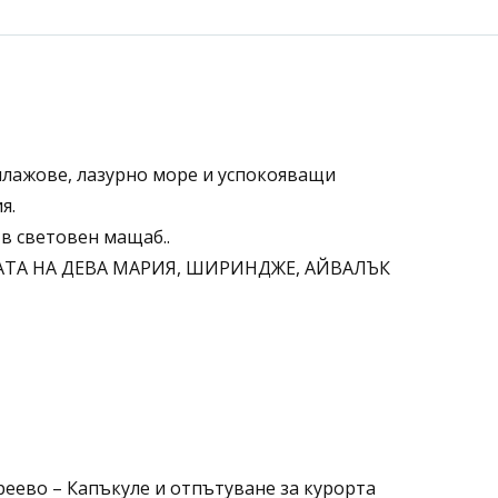
 плажове, лазурно море и успокояващи
я.
в световен мащаб..
КЪЩАТА НА ДЕВА МАРИЯ, ШИРИНДЖЕ, АЙВАЛЪК
реево – Капъкуле и отпътуване за курорта