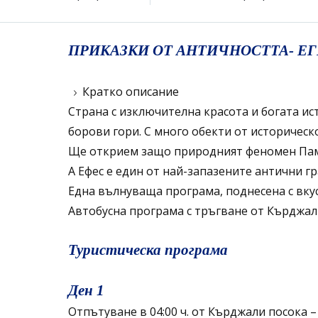
ПРИКАЗКИ ОТ АНТИЧНОСТТА- Е
Кратко описание
Страна с изключителна красота и богата ис
борови гори. С много обекти от историческ
Ще открием защо природният феномен Паму
А Ефес е един от най-запазените античн
Една вълнуваща програма, поднесена с вку
Автобусна програма с тръгване от Кърджали
Туристическа програма
Ден 1
Отпътуване в 04:00 ч. от Кърджали посока