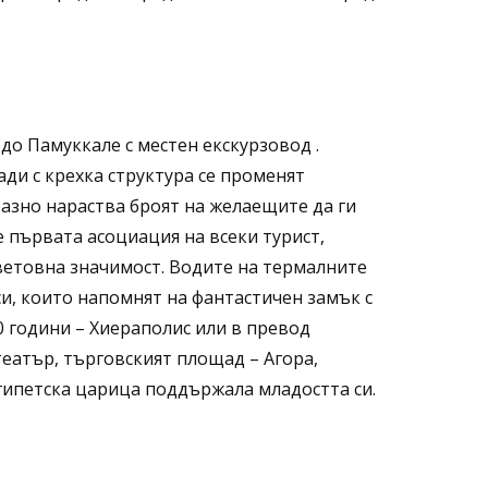
до Памуккале с местен екскурзовод .
ади с крехка структура се променят
азно нараства броят на желаещите да ги
е първата асоциация на всеки турист,
ветовна значимост. Водите на термалните
и, които напомнят на фантастичен замък с
0 години – Хиераполис или в превод
еатър, търговският площад – Агора,
египетска царица поддържала младостта си.