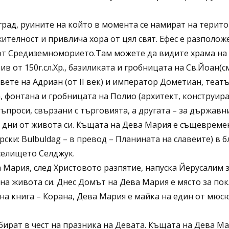
град, руините на който в момента се намират на територ
телност и привлича хора от цял свят. Ефес е разполож
 от Средиземноморието.Там можете да видите храма на 
в от 150г.сл.Хр., базиликата и гробницата на Св.Йоан(смя
овете на Адриан (от II век) и император Дометиан, теат
, фонтана и гробницата на Полио (архитект, конструира
въпроси, свързани с търговията, а другата – за държав
 дни от живота си. Къщата на Дева Мария е същевреме
рски: Bulbuldag – в превод – Планината на славеите) в б
 селището Селджук.
Мария, след Христовото разпятие, напуска Йерусалим з
я на живота си. Днес Домът на Дева Мария е място за по
 книга – Корана, Дева Мария е майка на един от мюс
ъбират в чест на празника на Девата. Къщата на Дева М