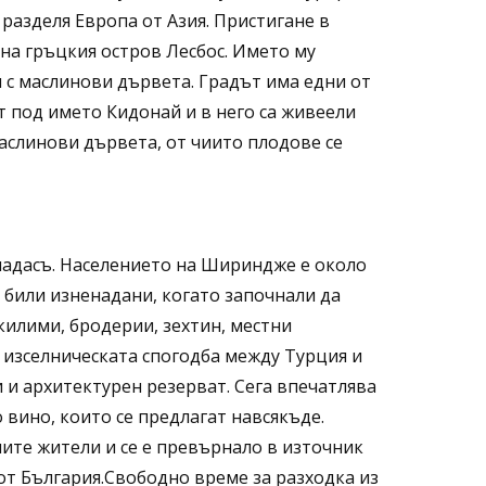
разделя Европа от Азия. Пристигане в
 на гръцкия остров Лесбос. Името му
 с маслинови дървета. Градът има едни от
т под името Кидонай и в него са живеели
маслинови дървета, от чиито плодове се
шадасъ. Населението на Шириндже е около
 били изненадани, когато започнали да
килими, бродерии, зехтин, местни
д изселническата спогодба между Турция и
 и архитектурен резерват. Сега впечатлява
 вино, които се предлагат навсякъде.
ите жители и се е превърнало в източник
от България.Свободно време за разходка из