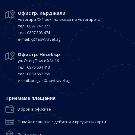
Офис гр. Кърджали
Автогара ХХ1 век
(на входа на Автогарата)
тел.: 0897 747 371
тел.: 0897 303 474
е-mail:
kj@abvtravel.bg
Офис гр. Несебър
ул. Отец Паисий № 16
тел.: 0876 604 413
тел.: 0889 667 759
е-mail:
burgas@abvtravel.bg
Приемaме плащания
В брой в офисите
Онлайн плащане с дебитни и кредитни карти
По банков път