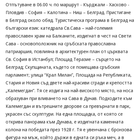
Отпътуване в 06.00 ч. по маршрут - Кърджали - Хасково -
Пловдив - София – Калотина – Ниш – Белград. Пристигане
в Белград около обяд. Туристическа програма в Белград на
български език: катедрала Св.Сава – най-големия
православен храм на Балканите, издигнат в чест на Свети
Сава - основоположник на сръбската православна
патриаршия, повлияна в архитектурен план от църквата
Св. София в Истанбул; Площад Теразие – сърцето на
Белград; Скупщината, където се помещава сръбския
парламент; улица “Крал Милан”, Площада на Републиката,
Стария и Новия съд двете най-красиви сгради и крепостта
„Калемегдан”. Тя се издига на най-високото място, на носа
образуван при вливането на Сава в Дунав. Подходите към
Калемегдан и вътрешните дворове са превърнати в парк,
украсен със скулптури. На една площадка, от която се
открива панорама към Дунава, е издигната каменната
колона на победата през 1928 г. Тя е увенчана с бронзова
фигура на мъж, който държи в едната си ръка меч, а в