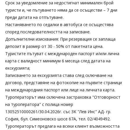
Срок за уведомление за недостигнат минимален брой
туристи и, че пътуването няма да се осъществи – 7 дни
преди датата на отпътуване.
Настаняването по седалки в автобуса се осъщестява
според последователността на записване.
Допълнителни изисквания: При резервация се заплаща
депозит в размер от 30 - 50% от пакетната цена.
Туристите пътуват с международен паспорт и/или лична
карта с валидност минимум 6 месеца след датата на
екскурзията;
Записването за екскурзията става след сключване на
договор, представяне на фотокопие на първите страници
на международния паспорт или лице на личната карта.
Туроператорът има сключена застраховка "Отговорност
на туроператора" с полица номер
13052510000261/30.04.2026г. със ЗК "Лев Инс" АД- гр.
София, бул. Симеоновско шосе 67А, тел. 02/4049492.
Туроператорът предлага на всеки клиент възможността