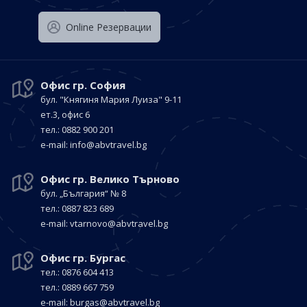
Оnline Резервации
Офис гр. София
бул. "Княгиня Мария Луиза"
9-11
ет.3, офис 6
тел.: 0882 900 201
е-mail:
info@abvtravel.bg
Офис гр. Велико Търново
бул. „България“
№ 8
тел.: 0887 823 689
е-mail:
vtarnovo@abvtravel.bg
Офис гр. Бургас
тел.: 0876 604 413
тел.: 0889 667 759
е-mail:
burgas@abvtravel.bg