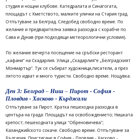
студия и нощни клубове. Катедралата и Синагогата,
площадът с Кметството, малките улички на Стария град.
Отпътуване за Белград. Следобед свободно време. По
желание и предварителна заявка разходка с корабче по
Сава и Дунав (при подходящи метеорологични условия).
По желание вечерта посещение на сръбски ресторант
„кафани“ на Скадарлия. Улица „Скадарлия“е „Белградският
Монмартър“. Тук се събират художници,писатели, а през
лятото идват и много туристи. Свободно време. Нощувка.
Ден 3: Белград – Ниш – Пирот - София -
Пловдив - Хасково - Кърджали
Отпътуване за Пирот. Кратка пешеходна разходка в
центъра на града: Площадът на освобождението; Нишката
крепост; пешеходната улица "Обреновичева";
Казанджийското сокаче. Свободно време. Отпътуване за
България. Пристигане в София - Пловдив - Хасково -