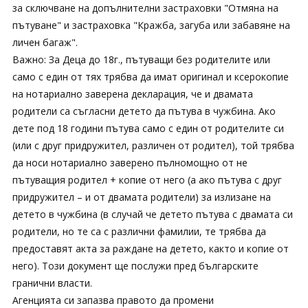
за сключване на допълнителни застраховки "Отмяна на
пътуване" и застраховка "Кражба, загуба или забавяне на
личен багаж".
Важно: За Деца до 18г., пътуващи без родителите или
само с един от тях трябва да имат оригинал и ксерокопие
на нотариално заверена декларация, че и двамата
родители са съгласни детето да пътува в чужбина. Ако
дете под 18 години пътува само с един от родителите си
(или с друг придружител, различен от родител), той трябва
да носи нотариално заверено пълномощно от не
пътуващия родител + копие от него (а ако пътува с друг
придружител – и от двамата родители) за излизане на
детето в чужбина (в случай че детето пътува с двамата си
родители, но те са с различни фамилии, те трябва да
предоставят акта за раждане на детето, както и копие от
него). Този документ ще послужи пред българските
гранични власти.
Агенцията си запазва правото да промени