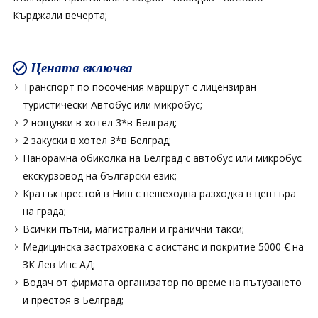
Кърджали вечерта;
Цената включва
Транспорт по посочения маршрут с лицензиран
туристически Aвтобус или микробус;
2 нощувки в хотел 3*в Белград;
2 закуски в хотел 3*в Белград;
Панорамна обиколка на Белград с автобус или микробус
екскурзовод на български език;
Кратък престой в Ниш с пешеходна разходка в центъра
на града;
Всички пътни, магистрални и гранични такси;
Медицинска застраховка с асистанс и покритие 5000 € на
ЗК Лев Инс АД;
Водач от фирмата организатор по време на пътуването
и престоя в Белград;