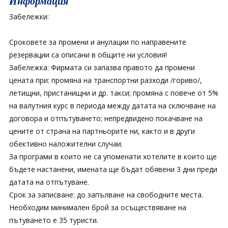
Информация
Забележки:
Сроковете за промени и анулации по направените
резервации са описани в общите ни условия!
Забележка: Фирмата си запазва правото да промени
цената при: промяна на транспортни разходи /гориво/,
летищни, пристанищни и др. такси; промяна с повече от 5%
на валутния курс в периода между датата на сключване на
договора и отпътуването; непредвидено покачване на
цените от страна на партньорите ни, както и в други
обективно наложителни случаи.
За програми в които не са упоменати хотелите в които ще
бъдете настанени, имената ще бъдат обявени 3 дни преди
датата на отпътуване.
Срок за записване: до запълване на свободните места.
Необходим минимален брой за осъществяване на
пътуването е 35 туристи.