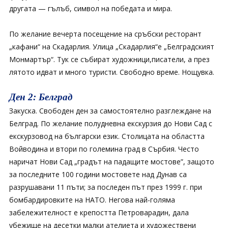
другата — гълъб, символ на победата и мира.
По желание вечерта посещение на сръбски ресторант
„кафани“ на Скадарлия. Улица „Скадарлия“е „Белградският
Монмартър“. Тук се събират художници,писатели, а през
лятото идват и много туристи. Свободно време. Нощувка.
Ден 2: Белград
Закуска. Свободен ден за самостоятелно разглеждане на
Белград. По желание полудневна екскурзия до Нови Сад с
екскурзовод на български език. Столицата на областта
Войводина и втори по големина град в Сърбия. Често
наричат Нови Сад „градът на падащите мостове”, защото
за последните 100 години мостовете над Дунав са
разрушавани 11 пъти; за последен път през 1999 г. при
бомбардировките на НАТО. Негова най-голяма
забележителност е крепостта Петроварадин, дала
убежище на десетки малки ателиета и художествени