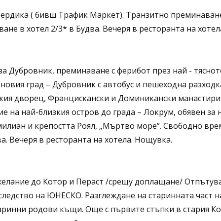
Сердика ( бивш Трафик Маркет). Транзитно преминаване
ане в хотел 2/3* в Будва. Вечеря в ресторанта на хотел
 за Дубровник, преминаване с ферибот през най - тяснот
овия град – Дубровник с автобус и пешеходна разходка
ския дворец, Францискански и Доминикански манастири 
е на най-близкия остров до града – Локрум, обявен за
милиан и крепостта Роял, „Мъртво море”. Свободно вре
. Вечеря в ресторанта на хотела. Нощувка.
желание до Котор и Пераст /срещу доплащане/ Отпътува
следство на ЮНЕСКО. Разглеждане на старинната част н
аринни родови къщи. Още с първите стъпки в стария Кот