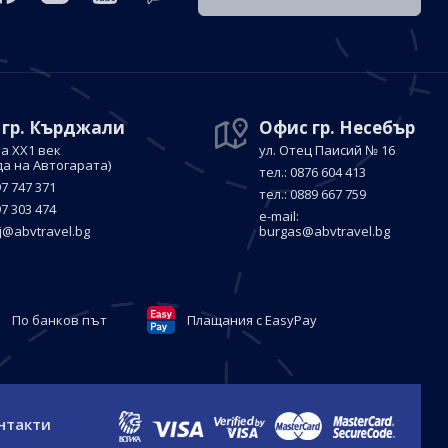
 гр. Кърджали
Офис гр. Несебър
а ХХ1 век
ул. Отец Паисий № 16
да на Автогарата)
тел.: 0876 604 413
97 747 371
тел.: 0889 667 759
97 303 474
е-mail:
j@abvtravel.bg
burgas@abvtravel.bg
По банков път
Плащания с EasyPay
нтакти