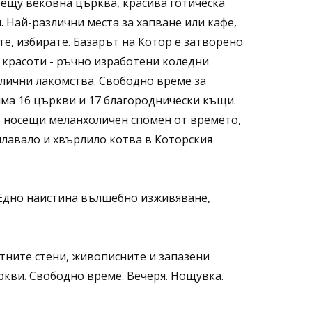
срещу вековна църква, красива готическа
. Най-различни места за хапване или кафе,
те, избирате. Базарът на Котор е затворено
 красоти - ръчно изработени коледни
злични лакомства. Свободно време за
 има 16 църкви и 17 благороднически къщи.
и, носещи меланхоличен спомен от времето,
оплавало и хвърлило котва в Которския
. Едно наистина вълшебно изживяване,
стните стени, живописните и запазени
кви. Свободно време. Вечеря. Нощувка.