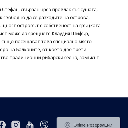
 Стефан, свързан чрез провлак със сушата,
 свободно да се разходите на острова,
същност островът е собственост на гръцката
късмет може да срещнете Клаудия Шифър,
о също посещават това специално място.
еро на Балканите, от което две трети
ство традиционни рибарски селца, замъкът
Оnline Резервации