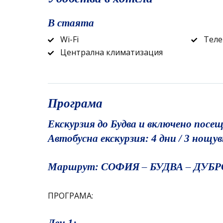
В стаята
Wi-Fi
Теле
Централна климатизация
Програма
Екскурзия до Будва и включено посе
Автобусна екскурзия: 4 дни / 3 нощу
Маршрут: СОФИЯ – БУДВА – ДУБР
ПРОГРАМА: