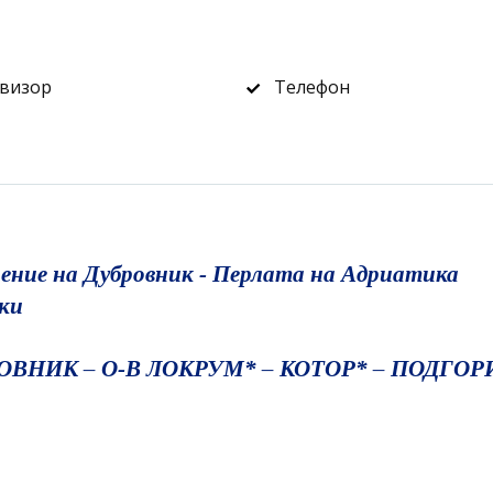
визор
Телефон
щение на Дубровник - Перлата на Адриатика
вки
ОВНИК – О-В ЛОКРУМ* – КОТОР* – ПОДГОР