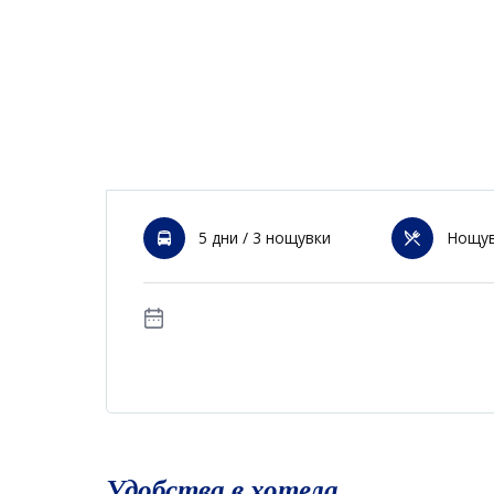
5 дни / 3 нощувки
Нощув
Удобства в хотела