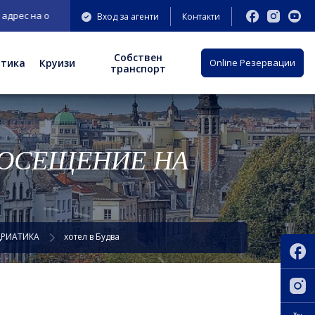
 офис София: бул. "Княгиня Мария Луиза" 9-11 ет.3;
Вход за агенти
Контакти
Собствен
отика
Круизи
Оnline Резервации
транспорт
ПОСЕЩЕНИЕ НА
ДРИАТИКА
хотел в Будва