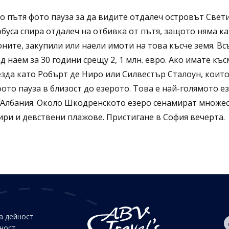
По пътя фото пауза за да видите отдалеч островът Свети
уса спира отдалеч на отбивка от пътя, защото няма как
соните, закупили или наели имоти на това късче земя. В
од наем за 30 години срещу 2, 1 млн. евро. Ако имате 
езда като Робърт де Ниро или Силвестър Сталоун, коит
о пауза в близост до езерото. Това е най-голямото ез
а Албания. Около Шкодренското езеро сенамират множе
ири и девствени плажове. Пристигане в София вечерта.
а дейност
йност