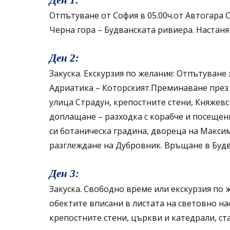
Ден 1:
Отпътуване от София в 05.00ч.от Автогара 
Черна гора – Будванската ривиера. Настаняв
Ден 2:
Закуска. Екскурзия по желание: Отпътуване
Адриатика – Которският.Преминаване през н
улица Страдун, крепостните стени, Княжев
доплащане – разходка с корабче и посещени
си ботаническа градина, двореца на Макси
разглеждане на Дубровник. Връщане в Будва
Ден 3:
Закуска. Свободно време или екскурзия по 
обектите вписани в листата на световно на
крепостните стени, църкви и катедрали, ст