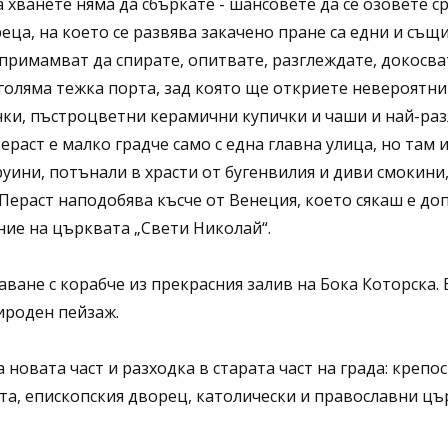
а хванете няма да сбъркате - шансовете да се озовете 
ца, на което се развява закачено пране са едни и същи
 примамват да спирате, опитвате, разглеждате, докосва
голяма тежка порта, зад която ще откриете невероятни
чки, пъстроцветни керамични купички и чаши и най-ра
ераст е малко градче само с една главна улица, но там
руини, потънали в храсти от бугенвилия и диви смокин
. Пераст наподобява късче от Венеция, което сякаш е д
ние на църквата „Свети Николай“.
аване с корабче из прекрасния залив на Бока Которска
ироден пейзаж.
новата част и разходка в старата част на града: крепо
а, епископския дворец, католически и православни цър