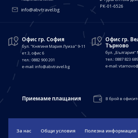
РК-01-6526
info@abvtravel.bg
Офис гр. София
Офис гр. В
Търново
бул. "Княгиня Мария Луиза"
9-11
бул. „България“
ет.3, офис 6
тел.: 0887 823 68
тел.: 0882 900 201
е-mail:
vtarnovo@
е-mail:
info@abvtravel.bg
Приемaме плащания
В брой в офисит
За нас
Общи условия
Полезна информация