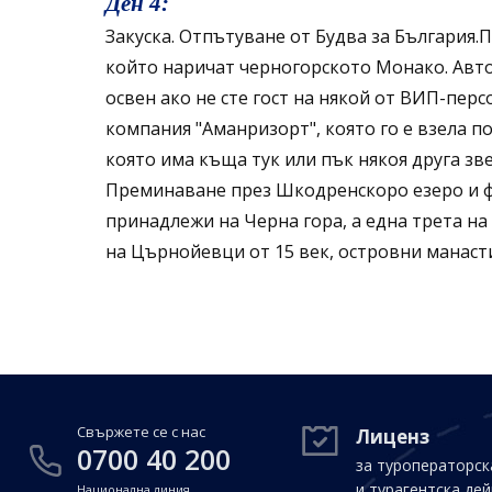
Ден 4:
Закуска. Отпътуване от Будва за България.
който наричат черногорското Монако. Автоб
освен ако не сте гост на някой от ВИП-пер
компания "Аманризорт", която го е взела п
която има къща тук или пък някоя друга зв
Преминаване през Шкодренскоро езеро и фот
принадлежи на Черна гора, а една трета н
на Църнойевци от 15 век, островни манаст
Свържете се с нас
Лиценз
0700 40 200
за туроператорск
и турагентска де
Национална линия