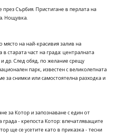
 през Сърбия. Пристигане в перлата на
а. Нощувка.
о място на най-красивия залив на
 в старата част на града: централната
и др. След обяд, по желание срещу
 национален парк, известен с великолепната
ме за снимки или самостоятелна разходка и
не за Котор и запознаване с един от
а града - крепоста Котор: впечатляващите
ор ще се усетите като в приказка - тесни