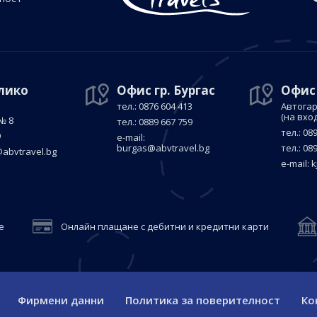
елико
Офис гр. Бургас
Офис
тел.: 0876 604 413
Автогар
(на вхо
№ 8
тел.: 0889 667 759
тел.: 08
9
е-mail:
burgas@abvtravel.bg
тел.: 08
abvtravel.bg
е-mail:
k
е
Онлайн плащане с дебитни и кредитни карти
Фирмени данни
Политика за поверителност
Ко