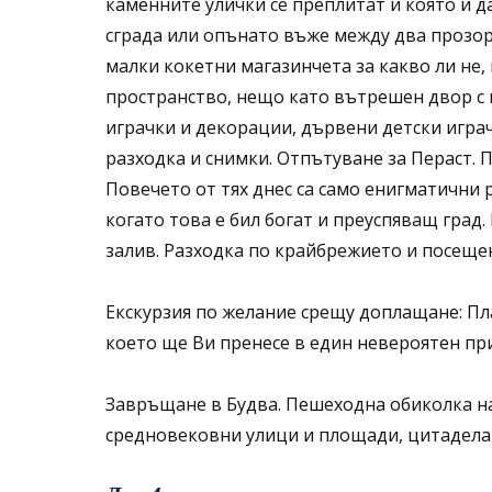
каменните улички се преплитат и която и д
сграда или опънато въже между два прозоре
малки кокетни магазинчета за какво ли не,
пространство, нещо като вътрешен двор с 
играчки и декорации, дървени детски игра
разходка и снимки. Отпътуване за Пераст. П
Повечето от тях днес са само енигматични 
когато това е бил богат и преуспяващ град
залив. Разходка по крайбрежието и посеще
Екскурзия по желание срещу доплащане: Пл
което ще Ви пренесе в един невероятен пр
Завръщане в Будва. Пешеходна обиколка на 
средновековни улици и площади, цитаделат