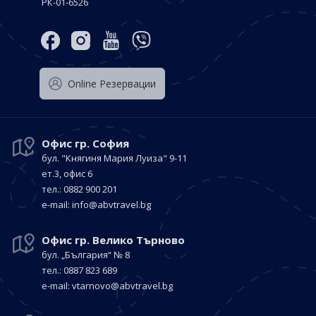
РК-01-6526
Оnline Резервации
Офис гр. София
бул. "Княгиня Мария Луиза"
9-11
ет.3, офис 6
тел.: 0882 900 201
е-mail:
info@abvtravel.bg
Офис гр. Велико Търново
бул. „България“
№ 8
тел.: 0887 823 689
е-mail:
vtarnovo@abvtravel.bg