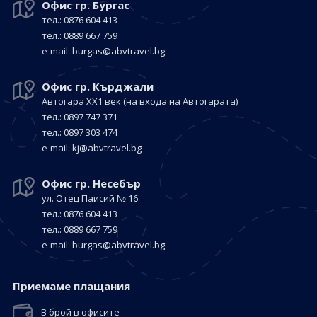
Офис гр. Бургас
тел.: 0876 604 413
тел.: 0889 667 759
е-mail:
burgas@abvtravel.bg
Офис гр. Кърджали
Автогара ХХ1 век
(на входа на Автогарата)
тел.: 0897 747 371
тел.: 0897 303 474
е-mail:
kj@abvtravel.bg
Офис гр. Несебър
ул. Отец Паисий № 16
тел.: 0876 604 413
тел.: 0889 667 759
е-mail:
burgas@abvtravel.bg
Приемaме плащания
В брой в офисите