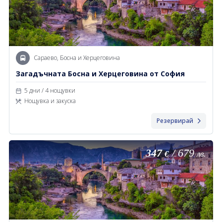
Сараево, Босна и Херцеговина
Загадъчната Босна и Херцеговина от София
5 дни / 4 нощувки
Нощувка и закуска
Резервирай
347
/
679
€
лв.