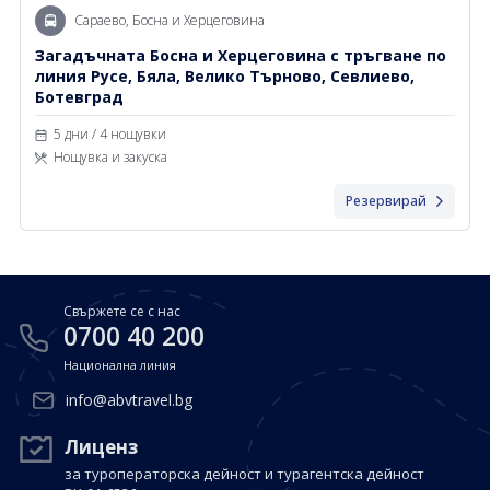
Сараево, Босна и Херцеговина
Загадъчната Босна и Херцеговина с тръгване по
линия Русе, Бяла, Велико Търново, Севлиево,
Ботевград
5 дни / 4 нощувки
Нощувка и закуска
Резервирай
Свържете се с нас
0700 40 200
Национална линия
info@abvtravel.bg
Лиценз
за туроператорска дейност и турагентска дейност